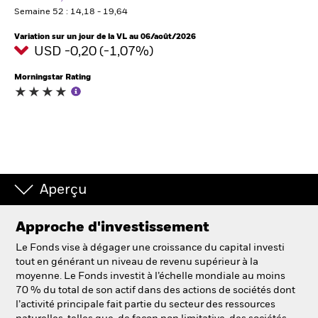
France
Change location
Semaine 52 : 14,18 - 19,64
Variation sur un jour de la VL au 06/août/2026
BlackRock
USD -0,20 (-1,07%)
Morningstar Rating
iShares
Aladdin
Notre société
Aperçu
Approche d'investissement
Le Fonds vise à dégager une croissance du capital investi
tout en générant un niveau de revenu supérieur à la
moyenne. Le Fonds investit à l’échelle mondiale au moins
70 % du total de son actif dans des actions de sociétés dont
l’activité principale fait partie du secteur des ressources