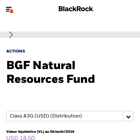
Bienvenue sur le site BlackRock pour les particuliers
Pour accéder directement à un autre site BlackRock, veuillez mettre à
jour
votre type d'utilisateur
.
ACTIONS
Nous connaître
BGF Natural
Produits
Resources Fund
Thèmes
Education
Particuliers
Valeur liquidative (VL) au 06/août/2026
USD 18,50