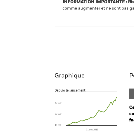
INFORMATION IMPORTANTE : Risque
comme augmenter et ne sont pas gara
iShares North America Ind
Aperçu
Performances
Graphique
P
Depuis le lancement
Depuis le lancement
Line chart with 54 data points.
The chart has 1 X axis displaying Time. Ran
50 000
The chart has 1 Y axis displaying values. Range
Ce
co
30 000
fa
10 000
31 déc 2019
Ch
End of interactive chart.