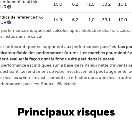
endement total (%)
15,0
6,2
-1,0
33,2
10,1
EUR
ndice de référence (%)
14,9
6,2
-1,0
33,1
10,0
EUR
 performance indiquée est calculée après déduction des frais courant
s inclus dans le calcul.
s chiffres indiqués se rapportent aux performances passées.
Les pe
dicateur fiable des performances futures. Les marchés pourraient év
der à évaluer la façon dont le fonds a été géré dans le passé
 performance est indiquée sur la base de la Valeur nette d’inventaire 
s échéant. Le rendement de votre investissement peut augmenter ou
s devises si votre investissement est effectué dans une devise autre q
rformances passées. Source : Blackrock
Principaux risques