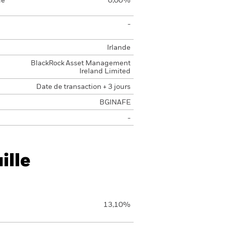
de
0,00%
-
Irlande
BlackRock Asset Management
Ireland Limited
Date de transaction + 3 jours
BGINAFE
-
ille
13,10%