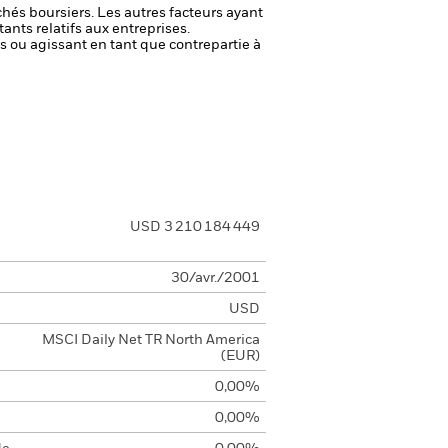
chés boursiers. Les autres facteurs ayant
ants relatifs aux entreprises.
fs ou agissant en tant que contrepartie à
USD 3 210 184 449
30/avr./2001
USD
MSCI Daily Net TR North America
(EUR)
0,00%
0,00%