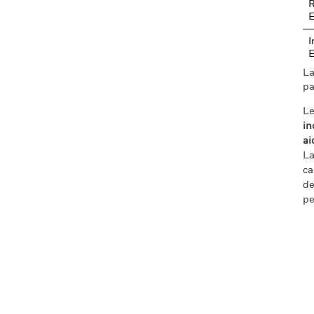
R
I
La
pa
Le
in
ai
La
ca
de
pe