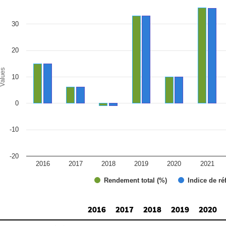
r chart with 2 data series.
e chart has 1 X axis displaying categories.
e chart has 1 Y axis displaying Values. Range: -20 to 40.
30
20
alues
10
0
-10
-20
2016
2017
2018
2019
2020
2021
Rendement total (%)
Indice de ré
d of interactive chart.
2016
2017
2018
2019
2020