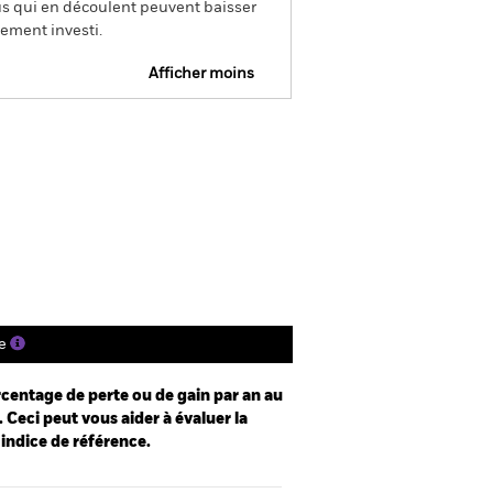
us qui en découlent peuvent baisser
ement investi.
Afficher moins
e
Prospectus
Télécharger
nique
tions
Documentation
e
centage de perte ou de gain par an au
 Ceci peut vous aider à évaluer la
 indice de référence.