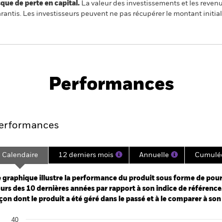
 de perte en capital.
La valeur des investissements et les reven
ntis. Les investisseurs peuvent ne pas récupérer le montant initial
PRIIP KID
Fich
ex Fund (IE)
tech
Performances
Points clés
Gérants
Principales posi
erformances
Calendaire
12 derniers mois
Annuelle
Cumulé
ge: 2013-04-01 00:00:00 to 2026-07-31 00:00:00.
: 0 to 600.
 graphique illustre la performance du produit sous forme de pour
urs des 10 dernières années par rapport à son indice de référence.
çon dont le produit a été géré dans le passé et à le comparer à son
art
40