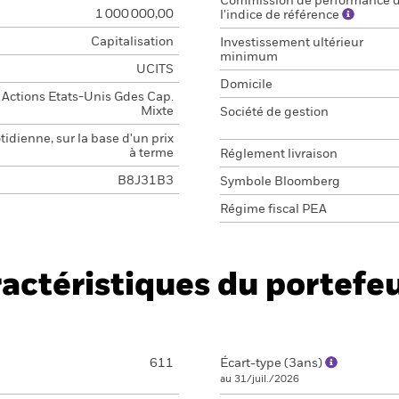
Commission de performance 
1 000 000,00
l'indice de référence
Capitalisation
Investissement ultérieur
minimum
UCITS
Domicile
Actions Etats-Unis Gdes Cap.
Mixte
Société de gestion
idienne, sur la base d'un prix
à terme
Réglement livraison
B8J31B3
Symbole Bloomberg
Régime fiscal PEA
actéristiques du portefeu
611
Écart-type (3ans)
au 31/juil./2026