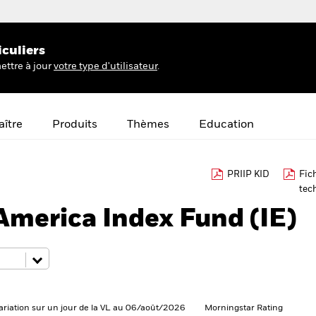
iculiers
ettre à jour
votre type d'utilisateur
.
ître
Produits
Thèmes
Education
PRIIP KID
Fic
tec
America Index Fund (IE)
ariation sur un jour de la VL au 06/août/2026
Morningstar Rating