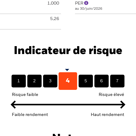
1,000
PER
au 30/juin/2026
5,26
Indicateur de risque
4
1
2
3
5
6
7
Risque faible
Risque élevé
Faible rendement
Haut rendement