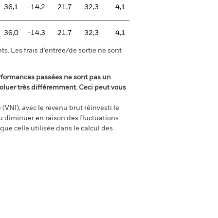
36,1
-14,2
21,7
32,3
4,1
36,0
-14,3
21,7
32,3
4,1
s. Les frais d’entrée/de sortie ne sont
rformances passées ne sont pas un
oluer très différemment. Ceci peut vous
(VNI), avec le revenu brut réinvesti le
 diminuer en raison des fluctuations
ue celle utilisée dans le calcul des