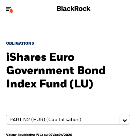
Bienvenue sur le site BlackRock pour les particuliers
Pour accéder directement à un autre site BlackRock, veuillez mettre à
jour
votre type d'utilisateur
.
OBLIGATIONS
iShares Euro
Nous connaître
Government Bond
Produits
Index Fund (LU)
Thèmes
Education
Particuliers
Valeur liquidative (VL) au 07/août/2026