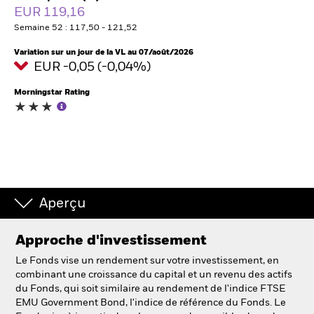
France
EUR 119,16
Change location
Semaine 52 : 117,50 - 121,52
BlackRock
Variation sur un jour de la VL au 07/août/2026
EUR -0,05 (-0,04%)
iShares
Morningstar Rating
Aladdin
Notre société
Aperçu
Approche d'investissement
Le Fonds vise un rendement sur votre investissement, en
combinant une croissance du capital et un revenu des actifs
du Fonds, qui soit similaire au rendement de l'indice FTSE
EMU Government Bond, l'indice de référence du Fonds. Le