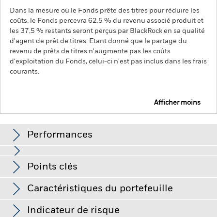
Dans la mesure où le Fonds prête des titres pour réduire les
coûts, le Fonds percevra 62,5 % du revenu associé produit et
les 37,5 % restants seront perçus par BlackRock en sa qualité
d'agent de prêt de titres. Etant donné que le partage du
revenu de prêts de titres n'augmente pas les coûts
d'exploitation du Fonds, celui-ci n'est pas inclus dans les frais
courants.
Afficher moins
BGF Latin American Fund
Performances
Graphique
Points clés
Les marchés émergents sont généralement plus sensibles
aux conditions économiques et politiques que les marchés
développés. D'autres facteurs incluent un « Risque de
Voir le graphique complet
Caractéristiques du portefeuille
liquidité » plus élevé, des restrictions à l'investissement ou au
Net Assets of Fund
USD 624 573 903
transfert d'actifs, l'échec/le retard de livraison de titres ou de
au 07/août/2026
Performances
paiements au Fonds et des risques liés au développement
Indicateur de risque
durable.
Risque de change : Le Fonds investit dans d'autres
Nombre de positions
41