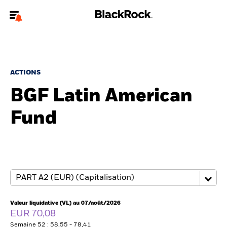
Bienvenue sur le site BlackRock pour les particuliers
Pour accéder directement à un autre site BlackRock, veuillez mettre à
jour
votre type d'utilisateur
.
ACTIONS
BGF Latin American
Nous connaître
Fund
Produits
Thèmes
Education
Particuliers
Valeur liquidative (VL) au 07/août/2026
EUR 70,08
Semaine 52 : 58,55 - 78,41