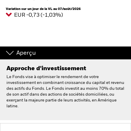
France
Change location
Variation sur un jour de la VL au 07/août/2026
EUR -0,73 (-1,03%)
BlackRock
iShares
Aladdin
Aperçu
Notre société
Approche d'investissement
Le Fonds vise à optimiser le rendement de votre
investissement en combinant croissance du capital et revenu
des actifs du Fonds. Le Fonds investit au moins 70% du total
de son actif dans des actions de sociétés domiciliées, ou
exerçant la majeure partie de leurs activités, en Amérique
latine.