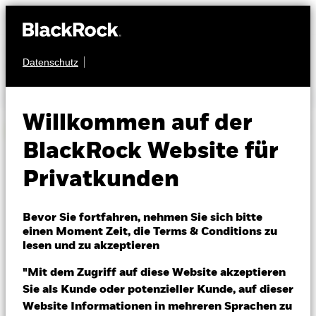
Die Abonnementfunktion ist auf dieser
Website nicht verfugbar.
Datenschutz
Willkommen auf der
BlackRock Website für
Privatkunden
Über BlackRock
Kontakt
Karriere
Bevor Sie fortfahren, nehmen Sie sich bitte
Investor Relations
einen Moment Zeit, die Terms & Conditions zu
lesen und zu akzeptieren
Presse
Allgemeine Geschäftsbedingungen
"Mit dem Zugriff auf diese Website akzeptieren
Datenschutz
Sie als Kunde oder potenzieller Kunde, auf dieser
Website Informationen in mehreren Sprachen zu
© 2026 BlackRock, Inc. Sämtliche Rechte vorbehalten.