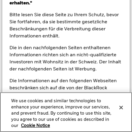
erhalten."
Bitte lesen Sie diese Seite zu Ihrem Schutz, bevor
Sie fortfahren, da sie bestimmte gesetzliche
Beschränkungen für die Verbreitung dieser
Informationen enthält.
Die in den nachfolgenden Seiten enthaltenen
Informationen richten sich an nicht-qualifizierte
Investoren mit Wohnsitz in der Schweiz. Der Inhalt
der nachfolgenden Seiten ist Werbung.
Die Informationen auf den folgenden Webseiten
beschränken sich auf die von der BlackRock
Gruppe verwalteten ausländischen kollektiven
We use cookies and similar technologies to
Kapitalanlagen („Fonds“), die von der
enhance your experience, improve our services,
Eidgenössischen Finanzmarktaufsicht (FINMA)
and prevent fraud. By continuing to use this site,
gemäss Art. 119 ff. KAG zum Angebot an nicht-
Ablehnen
Annehmen
you agree to our use of cookies as described in
qualifizierte Anleger in der Schweiz genehmigt
our
Cookie Notice
wurden (“ausländische Genehmigte Fonds“), auf