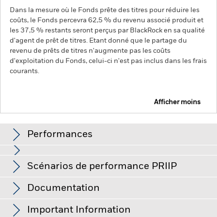
Dans la mesure où le Fonds prête des titres pour réduire les
coûts, le Fonds percevra 62,5 % du revenu associé produit et
les 37,5 % restants seront perçus par BlackRock en sa qualité
d'agent de prêt de titres. Etant donné que le partage du
revenu de prêts de titres n'augmente pas les coûts
d'exploitation du Fonds, celui-ci n'est pas inclus dans les frais
courants.
Afficher moins
BGF Systematic Global Equity High Income Fund
Performances
Performances
Scénarios de performance PRIIP
La valeur des actions ou titres liés à des actions peut être
affectée par les fluctuations quotidiennes des marchés
boursiers. Les autres facteurs ayant une influence sont
Documentation
l'actualité politique et économique, les résultats des
Le Règlement de l'UE sur les produits d’investissement
entreprises et les événements importants relatifs aux
Ce tableau est intentionnellement laissé vide faute
entreprises.
de données de performance pour une année
Risque de la croissance du capital : le Fonds peut
packagés de détail et fondés sur l’assurance (PRIIP) prescrit la
Important Information
poursuivre des stratégies d'investissement à l'aide de dérivés
complète.