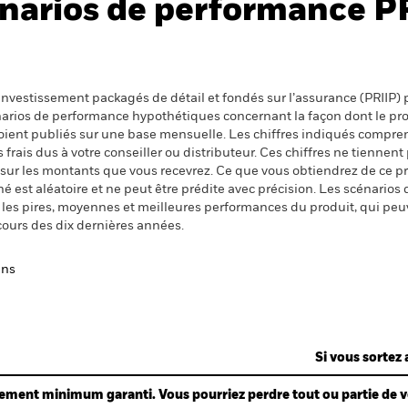
narios de performance P
nvestissement packagés de détail et fondés sur l’assurance (PRIIP) pr
énarios de performance hypothétiques concernant la façon dont le pr
 soient publiés sur une base mensuelle. Les chiffres indiqués compren
ais dus à votre conseiller ou distributeur. Ces chiffres ne tiennent 
 sur les montants que vous recevrez. Ce que vous obtiendrez de ce 
 est aléatoire et ne peut être prédite avec précision. Les scénarios 
nt les pires, moyennes et meilleures performances du produit, qui pe
cours des dix dernières années.
ans
Si vous sortez 
ndement minimum garanti. Vous pourriez perdre tout ou partie de 