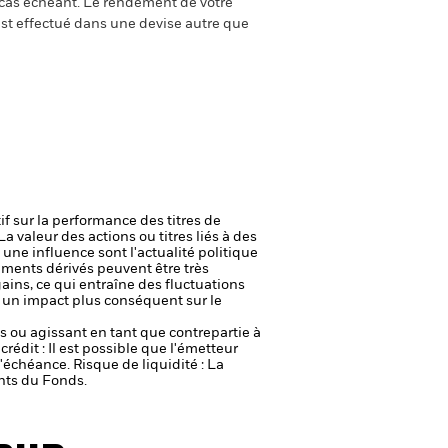
e cas échéant. Le rendement de votre
st effectué dans une devise autre que
if sur la performance des titres de
La valeur des actions ou titres liés à des
une influence sont l'actualité politique
uments dérivés peuvent être très
gains, ce qui entraîne des fluctuations
r un impact plus conséquent sur le
fs ou agissant en tant que contrepartie à
crédit : Il est possible que l'émetteur
 l'échéance.
Risque de liquidité : La
ents du Fonds.