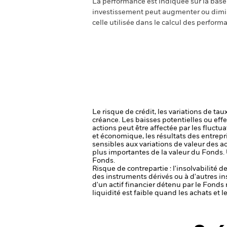
La performance est indiquée sur la base d
investissement peut augmenter ou diminu
celle utilisée dans le calcul des perform
Le risque de crédit, les variations de tau
créance. Les baisses potentielles ou effe
actions peut être affectée par les fluctu
et économique, les résultats des entrepr
sensibles aux variations de valeur des ac
plus importantes de la valeur du Fonds.
Fonds.
Risque de contrepartie : l'insolvabilité 
des instruments dérivés ou à d'autres i
d'un actif financier détenu par le Fonds 
liquidité est faible quand les achats et