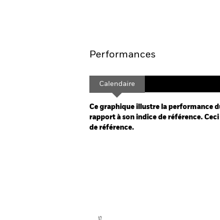
Aperçu
Performances
Calendaire
Ce graphique illustre la performance d
rapport à son indice de référence. Ceci 
de référence.
Chart
Bar chart with 2 data series.
The chart has 1 X axis displaying categor
The chart has 1 Y axis displaying Values.