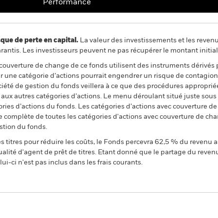
Performance
 de perte en capital.
La valeur des investissements et les reven
ntis. Les investisseurs peuvent ne pas récupérer le montant initial
 couverture de change de ce fonds utilisent des instruments dérivés 
 une catégorie d’actions pourrait engendrer un risque de contagion (e
ciété de gestion du fonds veillera à ce que des procédures appropriée
n aux autres catégories d’actions. Le menu déroulant situé juste sou
égories d’actions du fonds. Les catégories d’actions avec couverture 
 complète de toutes les catégories d'actions avec couverture de ch
stion du fonds.
 titres pour réduire les coûts, le Fonds percevra 62,5 % du revenu a
alité d'agent de prêt de titres. Etant donné que le partage du reven
ui-ci n'est pas inclus dans les frais courants.
PRIIP KID
e Fund