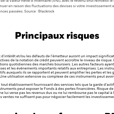
e la Valeur nette d’inventaire (VNI), avec le revenu brut réinvesti l
er en raison des fluctuations des devises si votre investissement e
ances passées. Source : Blackrock
Principaux risques
x d'intérêt et/ou les défauts de l'émetteur auront un impact significat
ctives de la notation de crédit peuvent accroître le niveau de risque.
ations quotidiennes des marchés boursiers. Les autres facteurs ayant 
ises et les événements importants relatifs aux entreprises.
Les instr
tifs auxquels ils se rapportent et peuvent amplifier les pertes et les 
 Une utilisation extensive ou complexe de ces instruments peut avoi
de tout établissement fournissant des services tels que la garde d'acti
nstruments peut exposer le Fonds à des pertes financières.
Risque de 
ne lui verse pas les revenus dus ou ne lui rembourse pas le capital à
 les ventes ne suffisent pas pour négocier facilement les investissem