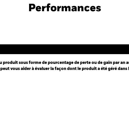
Performances
Performance
u produit sous forme de pourcentage de perte ou de gain par an a
peut vous aider à évaluer la façon dont le produit a été géré dans 
ies.
 Range: -0.5 to 0.5.