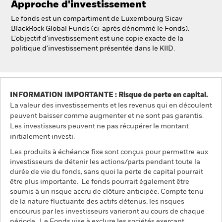
Approche d'investissement
NL
FR
Le fonds est un compartiment de Luxembourg Sicav
BlackRock Global Funds (ci-après dénommé le Fonds).
BlackRock
L'objectif d'investissement est une copie exacte de la
politique d'investissement présentée dans le KIID.
iShares
Aladdin
INFORMATION IMPORTANTE : Risque de perte en capital.
La valeur des investissements et les revenus qui en découlent
Notre société
peuvent baisser comme augmenter et ne sont pas garantis.
Les investisseurs peuvent ne pas récupérer le montant
initialement investi.
Les produits à échéance fixe sont conçus pour permettre aux
investisseurs de détenir les actions/parts pendant toute la
durée de vie du fonds, sans quoi la perte de capital pourrait
être plus importante. Le fonds pourrait également être
soumis à un risque accru de clôture anticipée. Compte tenu
de la nature fluctuante des actifs détenus, les risques
encourus par les investisseurs varieront au cours de chaque
période. Le Fonds vise à exclure les sociétés exerçant