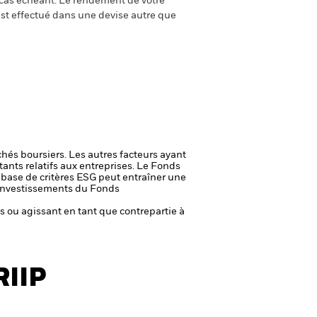
e cas échéant. Le rendement de votre
st effectué dans une devise autre que
chés boursiers. Les autres facteurs ayant
ants relatifs aux entreprises.
Le Fonds
a base de critères ESG peut entraîner une
es investissements du Fonds
fs ou agissant en tant que contrepartie à
RIIP