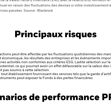
e la Valeur nette d’inventaire (VNI), avec le revenu brut réinvesti l
er en raison des fluctuations des devises si votre investissement e
ances passées. Source : Blackrock
Principaux risques
s actions peut être affectée par les fluctuations quotidiennes des mar
et économique, les résultats des entreprises et les événements import
aines activités non conformes aux critères ESG. Ladite sélection sur l
potentiel, ce qui pourrait avoir un effet défavorable sur la valeur d
t pas soumis à cette sélection.
de tout établissement fournissant des services tels que la garde d'acti
struments peut exposer le Fonds à des pertes financières.
narios de performance P