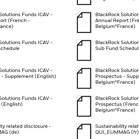
Solutions Funds ICAV -
BlackRock Solutio
ort (French -
Annual Report (Fr
ance)
Belgium^France)
Solutions Funds ICAV -
BlackRock Solutio
Schedule
Sub Fund Schedul
Solutions Funds ICAV -
BlackRock Solutio
 - Supplement (English)
Prospectus - Supp
Belgium^France)
Solutions Funds ICAV -
BlackRock Solutio
 (English)
Prospectus (Frenc
Belgium^France)
ity related disclosure -
Sustainability rela
AG (de)
QUI_EUMMAG (fr)