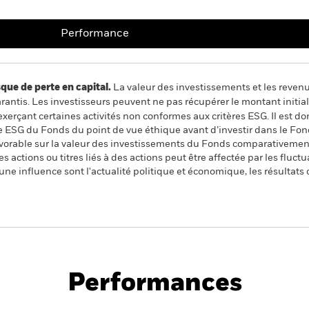
Performance
 de perte en capital.
La valeur des investissements et les reven
ntis. Les investisseurs peuvent ne pas récupérer le montant initial
 exerçant certaines activités non conformes aux critères ESG. Il est
e ESG du Fonds du point de vue éthique avant d’investir dans le Fond
favorable sur la valeur des investissements du Fonds comparativement
es actions ou titres liés à des actions peut être affectée par les flu
 une influence sont l'actualité politique et économique, les résultat
PRIIP KID
uropean Equity Fund
Performances
Performance