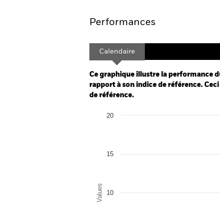
Performances
Calendaire
Ce graphique illustre la performance d
rapport à son indice de référence. Ceci 
de référence.
Chart
20
Bar chart with 2 data series.
The chart has 1 X axis displaying categor
The chart has 1 Y axis displaying Values.
15
Values
10