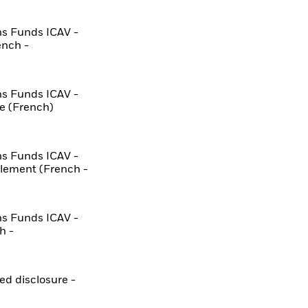
ns Funds ICAV -
ench -
ns Funds ICAV -
e (French)
ns Funds ICAV -
lement (French -
ns Funds ICAV -
h -
ted disclosure -