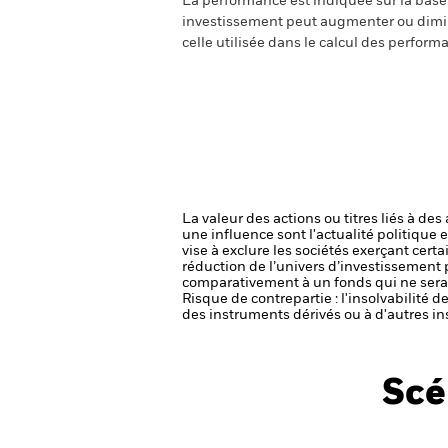
La performance est indiquée sur la base d
investissement peut augmenter ou diminu
celle utilisée dans le calcul des perform
La valeur des actions ou titres liés à de
une influence sont l'actualité politique 
vise à exclure les sociétés exerçant cert
réduction de l’univers d’investissement 
comparativement à un fonds qui ne serai
Risque de contrepartie : l'insolvabilité 
des instruments dérivés ou à d'autres in
Scé