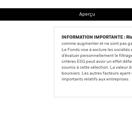
Aperçu
INFORMATION IMPORTANTE : Risque
comme augmenter et ne sont pas gara
Le Fonds vise à exclure les sociétés
d’évaluer personnellement le filtrag
critères ESG peut avoir un effet dé
soumis à cette sélection. La valeur d
boursiers. Les autres facteurs ayant
importants relatifs aux entreprises.
QMM Actively Managed E
Aperçu