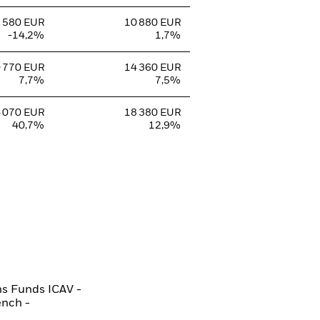
 580 EUR
10 880 EUR
-14,2%
1,7%
 770 EUR
14 360 EUR
7,7%
7,5%
 070 EUR
18 380 EUR
40,7%
12,9%
ns Funds ICAV -
ench -