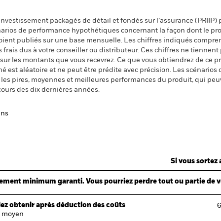
nvestissement packagés de détail et fondés sur l’assurance (PRIIP) pr
énarios de performance hypothétiques concernant la façon dont le pr
 soient publiés sur une base mensuelle. Les chiffres indiqués compren
ais dus à votre conseiller ou distributeur. Ces chiffres ne tiennent 
 sur les montants que vous recevrez. Ce que vous obtiendrez de ce 
 est aléatoire et ne peut être prédite avec précision. Les scénarios 
nt les pires, moyennes et meilleures performances du produit, qui pe
cours des dix dernières années.
ans
Si vous sortez 
ndement minimum garanti. Vous pourriez perdre tout ou partie de 
ez obtenir après déduction des coûts
6
 moyen