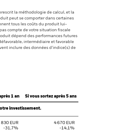
escrit la méthodologie de calcul, et la
oduit peut se comporter dans certaines
nent tous les coûts du produit lui-
pas compte de votre situation fiscale
produit dépend des performances futures
défavorable, intermédiaire et favorable
uvent inclure des données d’indice(s) de
après 1 an
Si vous sortez après 5 ans
votre investissement.
 830 EUR
4 670 EUR
-31,7%
-14,1%