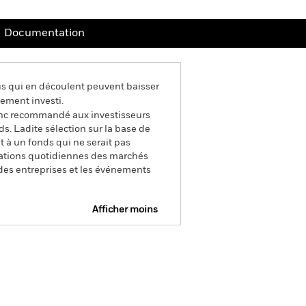
Documentation
us qui en découlent peuvent baisser
ement investi.
 donc recommandé aux investisseurs
s. Ladite sélection sur la base de
 à un fonds qui ne serait pas
ctuations quotidiennes des marchés
s des entreprises et les événements
Afficher moins
Prospectus
SFDR Web Disclosure
Documentation