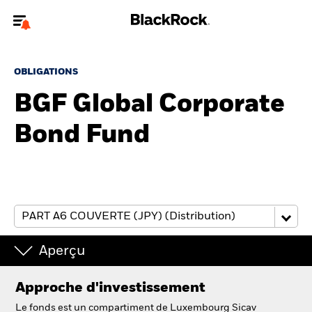
Bienvenue sur le site BlackRock pour les particuliers
OBLIGATIONS
Pour accéder directement à un autre site BlackRock, veuillez mettre à
jour
votre type d'utilisateur
BGF Global Corporate
Bond Fund
A propos de BlackRock
Produits
Education
Investisseurs particuliers
Aperçu
België
Approche d'investissement
Change location
Le fonds est un compartiment de Luxembourg Sicav