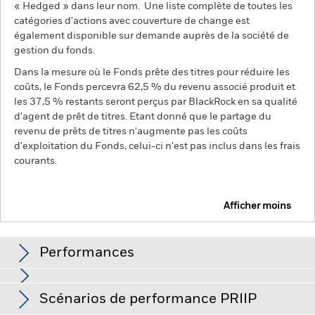
« Hedged » dans leur nom. Une liste complète de toutes les
catégories d'actions avec couverture de change est
également disponible sur demande auprès de la société de
gestion du fonds.
Dans la mesure où le Fonds prête des titres pour réduire les
coûts, le Fonds percevra 62,5 % du revenu associé produit et
les 37,5 % restants seront perçus par BlackRock en sa qualité
d'agent de prêt de titres. Etant donné que le partage du
revenu de prêts de titres n'augmente pas les coûts
d'exploitation du Fonds, celui-ci n'est pas inclus dans les frais
courants.
Afficher moins
BGF Global Corporate Bond Fund
Performances
Performances
Scénarios de performance PRIIP
Le risque de crédit, les fluctuations des taux d'intérêt et/ou
les défauts de l'émetteur auront un impact significatif sur la