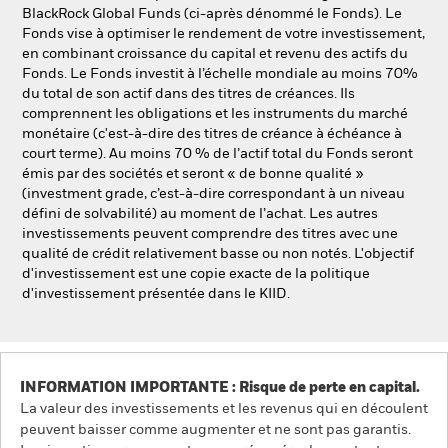
NL
FR
BlackRock Global Funds (ci-après dénommé le Fonds). Le
Fonds vise à optimiser le rendement de votre investissement,
en combinant croissance du capital et revenu des actifs du
BlackRock
Fonds. Le Fonds investit à l’échelle mondiale au moins 70%
du total de son actif dans des titres de créances. Ils
iShares
comprennent les obligations et les instruments du marché
monétaire (c'est-à-dire des titres de créance à échéance à
court terme). Au moins 70 % de l’actif total du Fonds seront
Aladdin
émis par des sociétés et seront « de bonne qualité »
(investment grade, c’est-à-dire correspondant à un niveau
Notre société
défini de solvabilité) au moment de l’achat. Les autres
investissements peuvent comprendre des titres avec une
qualité de crédit relativement basse ou non notés. L'objectif
d'investissement est une copie exacte de la politique
d'investissement présentée dans le KIID.
INFORMATION IMPORTANTE : Risque de perte en capital.
La valeur des investissements et les revenus qui en découlent
peuvent baisser comme augmenter et ne sont pas garantis.