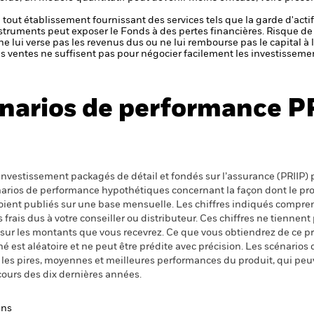
de tout établissement fournissant des services tels que la garde d'acti
nstruments peut exposer le Fonds à des pertes financières.
Risque de 
ne lui verse pas les revenus dus ou ne lui rembourse pas le capital à
 les ventes ne suffisent pas pour négocier facilement les investissem
narios de performance P
nvestissement packagés de détail et fondés sur l’assurance (PRIIP) pr
énarios de performance hypothétiques concernant la façon dont le pr
 soient publiés sur une base mensuelle. Les chiffres indiqués compren
ais dus à votre conseiller ou distributeur. Ces chiffres ne tiennent 
 sur les montants que vous recevrez. Ce que vous obtiendrez de ce 
 est aléatoire et ne peut être prédite avec précision. Les scénarios 
nt les pires, moyennes et meilleures performances du produit, qui pe
cours des dix dernières années.
ans