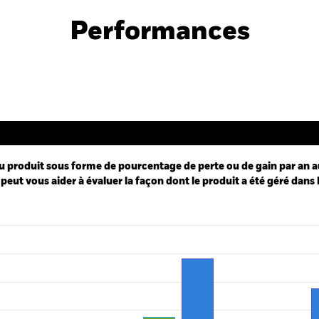
come & Growth Fund
Performances
Performance
u produit sous forme de pourcentage de perte ou de gain par an a
peut vous aider à évaluer la façon dont le produit a été géré dans 
ies.
 Range: 0 to 16.