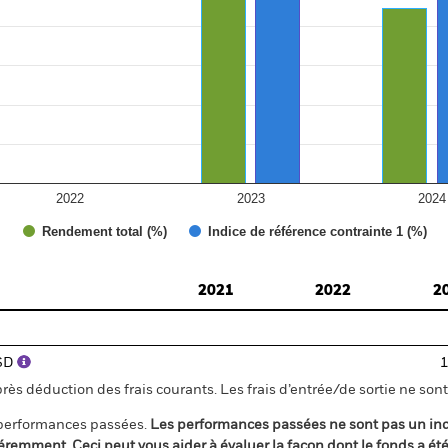
2022
2023
2024
Rendement total (%)
Indice de référence contrainte 1 (%)
2021
2022
2
USD
1
s déduction des frais courants. Les frais d’entrée/de sortie ne sont 
 performances passées.
Les performances passées ne sont pas un ind
éremment. Ceci peut vous aider à évaluer la façon dont le fonds a ét