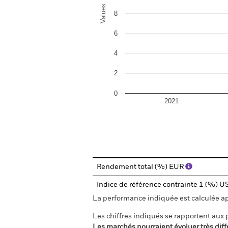
Values
8
6
4
2
0
2021
End of interactive chart.
Rendement total (%) EUR
Indice de référence contrainte 1 (%) 
La performance indiquée est calculée aprè
Les chiffres indiqués se rapportent aux
Les marchés pourraient évoluer très diff