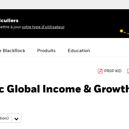
iculiers
ettre à jour
votre type d'utilisateur
e BlackRock
Produits
Education
PRIIP KID
c Global Income & Growt