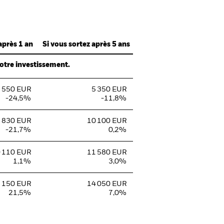
après 1 an
Si vous sortez après 5 ans
votre investissement.
 550 EUR
5 350 EUR
-24,5%
-11,8%
 830 EUR
10 100 EUR
-21,7%
0,2%
 110 EUR
11 580 EUR
1,1%
3,0%
 150 EUR
14 050 EUR
21,5%
7,0%