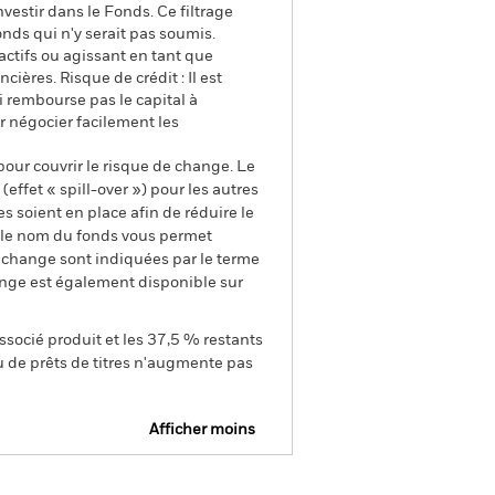
estir dans le Fonds. Ce filtrage
nds qui n'y serait pas soumis.
'actifs ou agissant en tant que
ières. Risque de crédit : Il est
i rembourse pas le capital à
ur négocier facilement les
pour couvrir le risque de change. Le
ffet « spill-over ») pour les autres
s soient en place afin de réduire le
s le nom du fonds vous permet
de change sont indiquées par le terme
ange est également disponible sur
ssocié produit et les 37,5 % restants
u de prêts de titres n'augmente pas
Afficher moins
Prospectus
SFDR Web Disclosure