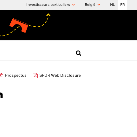
Investisseurs particuliers
België
NL
FR
Prospectus
SFDR Web Disclosure
h