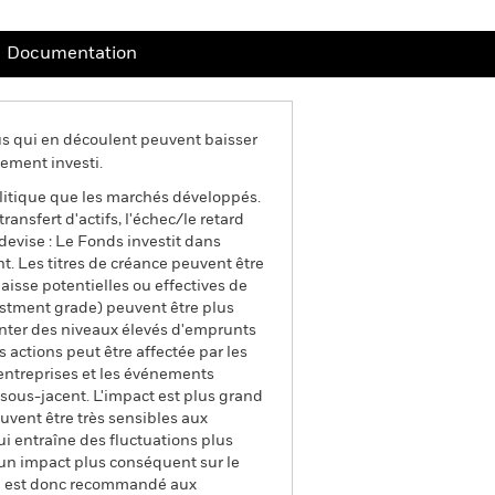
Documentation
us qui en découlent peuvent baisser
ement investi.
litique que les marchés développés.
ransfert d'actifs, l'échec/le retard
evise : Le Fonds investit dans
t. Les titres de créance peuvent être
 baisse potentielles ou effectives de
vestment grade) peuvent être plus
enter des niveaux élevés d'emprunts
s actions peut être affectée par les
 entreprises et les événements
f sous-jacent. L'impact est plus grand
uvent être très sensibles aux
qui entraîne des fluctuations plus
 un impact plus conséquent sur le
 Il est donc recommandé aux