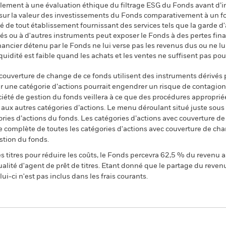
lement à une évaluation éthique du filtrage ESG du Fonds avant d’inv
 sur la valeur des investissements du Fonds comparativement à un fo
ité de tout établissement fournissant des services tels que la garde d
s ou à d'autres instruments peut exposer le Fonds à des pertes financ
inancier détenu par le Fonds ne lui verse pas les revenus dus ou ne lu
iquidité est faible quand les achats et les ventes ne suffisent pas po
 couverture de change de ce fonds utilisent des instruments dérivés 
 une catégorie d’actions pourrait engendrer un risque de contagion (e
ciété de gestion du fonds veillera à ce que des procédures appropriée
n aux autres catégories d’actions. Le menu déroulant situé juste sou
égories d’actions du fonds. Les catégories d’actions avec couverture 
 complète de toutes les catégories d'actions avec couverture de ch
stion du fonds.
 titres pour réduire les coûts, le Fonds percevra 62,5 % du revenu a
alité d'agent de prêt de titres. Etant donné que le partage du reven
ui-ci n'est pas inclus dans les frais courants.
PRIIP KID