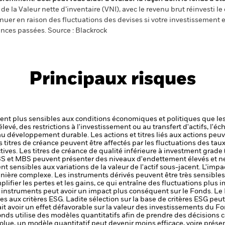
e la Valeur nette d’inventaire (VNI), avec le revenu brut réinvesti l
er en raison des fluctuations des devises si votre investissement e
ances passées. Source : Blackrock
Principaux risques
t plus sensibles aux conditions économiques et politiques que les
levé, des restrictions à l'investissement ou au transfert d'actifs, l'éch
 au développement durable.
Les actions et titres liés aux actions peu
itres de créance peuvent être affectés par les fluctuations des taux d
ctives. Les titres de créance de qualité inférieure à investment gra
S et MBS peuvent présenter des niveaux d'endettement élevés et ne 
nt sensibles aux variations de la valeur de l'actif sous-jacent. L'impa
anière complexe.
Les instruments dérivés peuvent être très sensibles 
lifier les pertes et les gains, ce qui entraîne des fluctuations plus
s instruments peut avoir un impact plus conséquent sur le Fonds.
Le 
s aux critères ESG. Ladite sélection sur la base de critères ESG peut
ait avoir un effet défavorable sur la valeur des investissements du
nds utilise des modèles quantitatifs afin de prendre des décisions 
e, un modèle quantitatif peut devenir moins efficace, voire présen