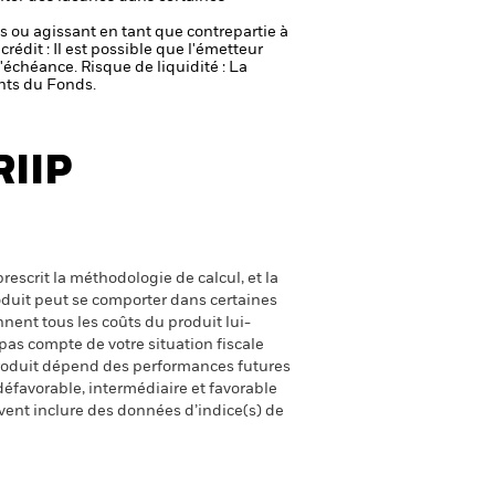
fs ou agissant en tant que contrepartie à
crédit : Il est possible que l'émetteur
 l'échéance.
Risque de liquidité : La
ents du Fonds.
RIIP
escrit la méthodologie de calcul, et la
oduit peut se comporter dans certaines
nent tous les coûts du produit lui-
pas compte de votre situation fiscale
produit dépend des performances futures
défavorable, intermédiaire et favorable
uvent inclure des données d’indice(s) de