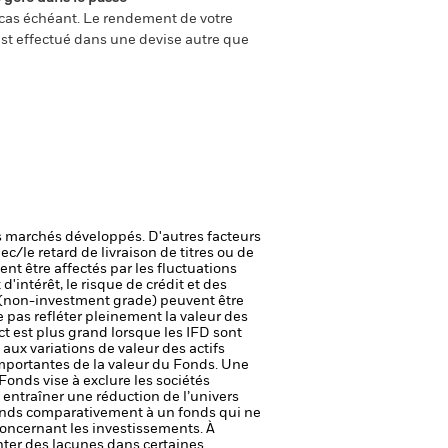
e cas échéant. Le rendement de votre
st effectué dans une devise autre que
 marchés développés. D'autres facteurs
ec/le retard de livraison de titres ou de
vent être affectés par les fluctuations
'intérêt, le risque de crédit et des
de (non-investment grade) peuvent être
pas refléter pleinement la valeur des
ct est plus grand lorsque les IFD sont
aux variations de valeur des actifs
 importantes de la valeur du Fonds. Une
Fonds vise à exclure les sociétés
 entraîner une réduction de l’univers
 Fonds comparativement à un fonds qui ne
concernant les investissements. À
ter des lacunes dans certaines