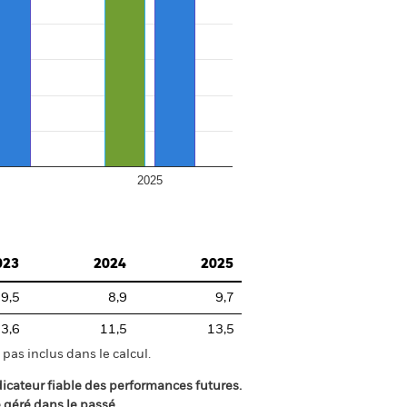
2025
023
2024
2025
9,5
8,9
9,7
3,6
11,5
13,5
pas inclus dans le calcul.
icateur fiable des performances futures.
é géré dans le passé