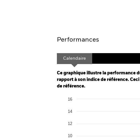
BGF Systematic Global In
Aperçu
Performances
Calendaire
Ce graphique illustre la performance d
rapport à son indice de référence. Ceci 
de référence.
Chart
16
Bar chart with 2 data series.
The chart has 1 X axis displaying categor
14
The chart has 1 Y axis displaying Values.
12
10