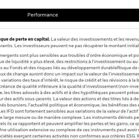
Performance
 de perte en capital.
La valeur des investissements et les reven
ntis. Les investisseurs peuvent ne pas récupérer le montant initial
mergents sont plus sensibles aux troubles d'ordre économique et po
 de liquidité » plus élevé, des restrictions à l'investissement ou au t
nts au Fonds et des risques liés au développement durableRisque de d
taux de change auront donc un impact sur la valeur de l'investissemen
 variations des taux d'intérêt, le risque de crédit et les révisions à la
de créance de qualité inférieure à la qualité d'investissement (non-in
e, les titres adossés à des actifs et à des hypothèques peuvent prés
r des actifs sous-jacents. La valeur des actions et des titres liés à de
s boursiers, l'actualité politique et économique, les bénéfices des
Les IFD sont fortement sensibles aux variations de la valeur de l'acti
une large mesure ou de manière complexe. Les instruments dérivés pe
els ils se rapportent et peuvent amplifier les pertes et les gains, ce 
Une utilisation extensive ou complexe de ces instruments peut avoir
ociétés exerçant certaines activités non conformes aux critères ESG.