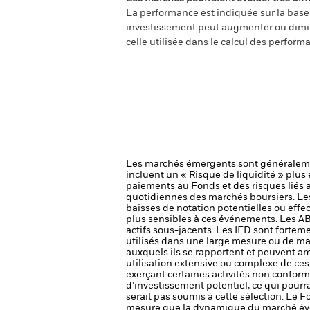
La performance est indiquée sur la base d
investissement peut augmenter ou diminu
celle utilisée dans le calcul des perform
Les marchés émergents sont généralemen
incluent un « Risque de liquidité » plus é
paiements au Fonds et des risques liés
quotidiennes des marchés boursiers. Les t
baisses de notation potentielles ou effe
plus sensibles à ces événements. Les AB
actifs sous-jacents. Les IFD sont forteme
utilisés dans une large mesure ou de m
auxquels ils se rapportent et peuvent amp
utilisation extensive ou complexe de ce
exerçant certaines activités non conforme
d’investissement potentiel, ce qui pourr
serait pas soumis à cette sélection.
Le Fo
mesure que la dynamique du marché évolu