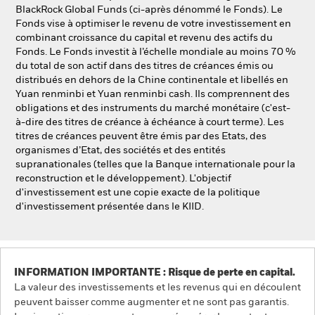
NL
FR
BlackRock Global Funds (ci-après dénommé le Fonds). Le
Fonds vise à optimiser le revenu de votre investissement en
combinant croissance du capital et revenu des actifs du
BlackRock
Fonds. Le Fonds investit à l’échelle mondiale au moins 70 %
du total de son actif dans des titres de créances émis ou
iShares
distribués en dehors de la Chine continentale et libellés en
Yuan renminbi et Yuan renminbi cash. Ils comprennent des
obligations et des instruments du marché monétaire (c'est-
Aladdin
à-dire des titres de créance à échéance à court terme). Les
titres de créances peuvent être émis par des Etats, des
Notre société
organismes d’Etat, des sociétés et des entités
supranationales (telles que la Banque internationale pour la
reconstruction et le développement). L'objectif
d'investissement est une copie exacte de la politique
d'investissement présentée dans le KIID.
INFORMATION IMPORTANTE : Risque de perte en capital.
La valeur des investissements et les revenus qui en découlent
peuvent baisser comme augmenter et ne sont pas garantis.