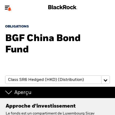
Bienvenue sur le site BlackRock pour les particuliers
OBLIGATIONS
Pour accéder directement à un autre site BlackRock, veuillez mettre à
jour
votre type d'utilisateur
BGF China Bond
Fund
A propos de BlackRock
Produits
Education
Investisseurs particuliers
Aperçu
België
Approche d'investissement
Change location
Le fonds est un compartiment de Luxembourg Sicav