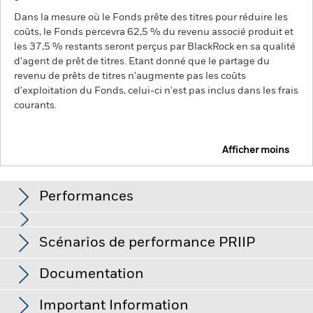
Dans la mesure où le Fonds prête des titres pour réduire les
coûts, le Fonds percevra 62,5 % du revenu associé produit et
les 37,5 % restants seront perçus par BlackRock en sa qualité
d'agent de prêt de titres. Etant donné que le partage du
revenu de prêts de titres n'augmente pas les coûts
d'exploitation du Fonds, celui-ci n'est pas inclus dans les frais
courants.
Afficher moins
BGF Emerging Markets Impact Bond Fund
Performances
Performances
Scénarios de performance PRIIP
Le risque de crédit, les fluctuations des taux d'intérêt et/ou
les défauts de l'émetteur auront un impact significatif sur la
performance des titres de créance. Les titres de créance de
Ce graphique illustre la performance du produit sous
Documentation
qualité inférieure à investment grade (non-investment grade)
forme de pourcentage de perte ou de gain par an au cours
Le Règlement de l'UE sur les produits d’investissement
peuvent être plus sensibles aux fluctuations de ces risques
des 4 dernières années par rapport à son indice de
que les titres de créance possédant une notation plus élevée.
packagés de détail et fondés sur l’assurance (PRIIP) prescrit la
Important Information