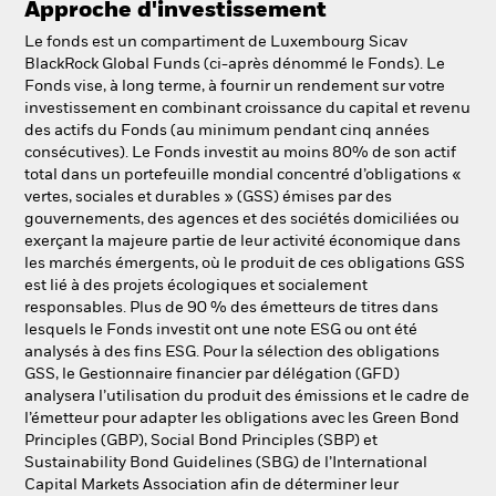
Approche d'investissement
NL
FR
Le fonds est un compartiment de Luxembourg Sicav
BlackRock Global Funds (ci-après dénommé le Fonds). Le
BlackRock
Fonds vise, à long terme, à fournir un rendement sur votre
investissement en combinant croissance du capital et revenu
iShares
des actifs du Fonds (au minimum pendant cinq années
consécutives). Le Fonds investit au moins 80% de son actif
total dans un portefeuille mondial concentré d’obligations «
Aladdin
vertes, sociales et durables » (GSS) émises par des
gouvernements, des agences et des sociétés domiciliées ou
Notre société
exerçant la majeure partie de leur activité économique dans
les marchés émergents, où le produit de ces obligations GSS
est lié à des projets écologiques et socialement
responsables. Plus de 90 % des émetteurs de titres dans
lesquels le Fonds investit ont une note ESG ou ont été
analysés à des fins ESG. Pour la sélection des obligations
GSS, le Gestionnaire financier par délégation (GFD)
analysera l’utilisation du produit des émissions et le cadre de
l’émetteur pour adapter les obligations avec les Green Bond
Principles (GBP), Social Bond Principles (SBP) et
Sustainability Bond Guidelines (SBG) de l’International
Capital Markets Association afin de déterminer leur