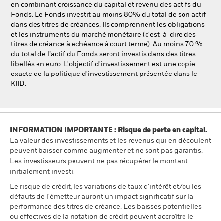
en combinant croissance du capital et revenu des actifs du
NL
FR
Fonds. Le Fonds investit au moins 80% du total de son actif
dans des titres de créances. Ils comprennent les obligations
BlackRock
et les instruments du marché monétaire (c'est-à-dire des
titres de créance à échéance à court terme). Au moins 70 %
du total de l’actif du Fonds seront investis dans des titres
iShares
libellés en euro. L'objectif d'investissement est une copie
exacte de la politique d'investissement présentée dans le
Aladdin
KIID.
Notre société
INFORMATION IMPORTANTE : Risque de perte en capital.
La valeur des investissements et les revenus qui en découlent
peuvent baisser comme augmenter et ne sont pas garantis.
Les investisseurs peuvent ne pas récupérer le montant
initialement investi.
Le risque de crédit, les variations de taux d'intérêt et/ou les
défauts de l'émetteur auront un impact significatif sur la
performance des titres de créance. Les baisses potentielles
ou effectives de la notation de crédit peuvent accroître le