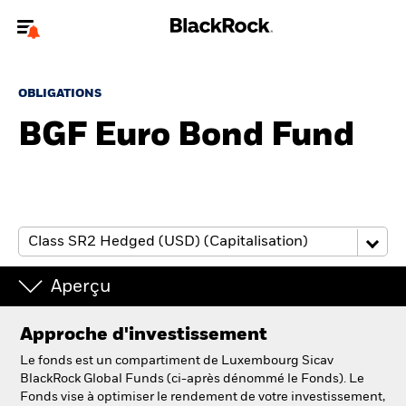
Bienvenue sur le site BlackRock pour les particuliers
OBLIGATIONS
Pour accéder directement à un autre site BlackRock, veuillez mettre à
jour
votre type d'utilisateur
BGF Euro Bond Fund
A propos de BlackRock
Produits
Education
Aperçu
Investisseurs particuliers
Approche d'investissement
België
Le fonds est un compartiment de Luxembourg Sicav
Change location
BlackRock Global Funds (ci-après dénommé le Fonds). Le
Fonds vise à optimiser le rendement de votre investissement,