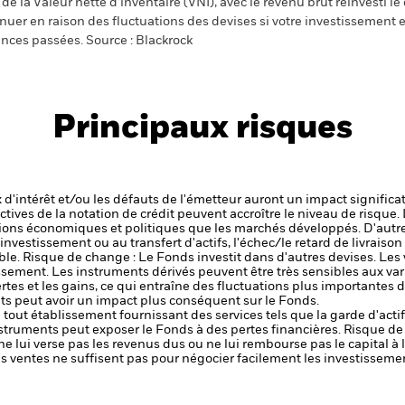
e la Valeur nette d’inventaire (VNI), avec le revenu brut réinvesti l
er en raison des fluctuations des devises si votre investissement e
ances passées. Source : Blackrock
Principaux risques
x d'intérêt et/ou les défauts de l'émetteur auront un impact significat
ctives de la notation de crédit peuvent accroître le niveau de risque.
ons économiques et politiques que les marchés développés. D'autre
 l'investissement ou au transfert d'actifs, l'échec/le retard de livrais
ble.
Risque de change : Le Fonds investit dans d'autres devises. Les
issement.
Les instruments dérivés peuvent être très sensibles aux vari
rtes et les gains, ce qui entraîne des fluctuations plus importantes d
s peut avoir un impact plus conséquent sur le Fonds.
de tout établissement fournissant des services tels que la garde d'acti
nstruments peut exposer le Fonds à des pertes financières.
Risque de 
ne lui verse pas les revenus dus ou ne lui rembourse pas le capital à
 les ventes ne suffisent pas pour négocier facilement les investissem