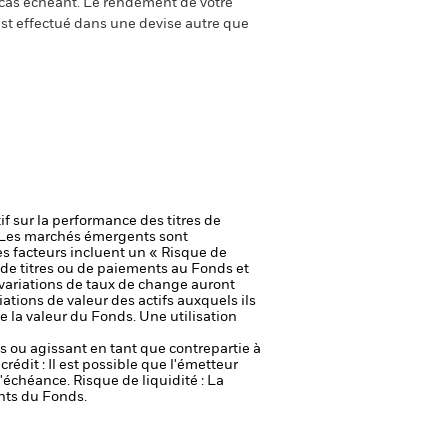
e cas échéant. Le rendement de votre
st effectué dans une devise autre que
if sur la performance des titres de
Les marchés émergents sont
s facteurs incluent un « Risque de
on de titres ou de paiements au Fonds et
 variations de taux de change auront
ations de valeur des actifs auxquels ils
e la valeur du Fonds. Une utilisation
fs ou agissant en tant que contrepartie à
crédit : Il est possible que l'émetteur
 l'échéance.
Risque de liquidité : La
ents du Fonds.