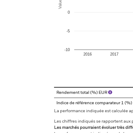
Values
0
-5
-10
2016
2017
End of interactive chart.
Rendement total (%) EUR
Indice de référence comparateur 1 (%
La performance indiquée est calculée aprè
Les chiffres indiqués se rapportent aux
Les marchés pourraient évoluer très diff