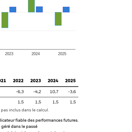
2023
2024
2025
021
2022
2023
2024
2025
-6,3
-4,2
10,7
-3,6
1,5
1,5
1,5
1,5
pas inclus dans le calcul.
icateur fiable des performances futures.
é géré dans le passé