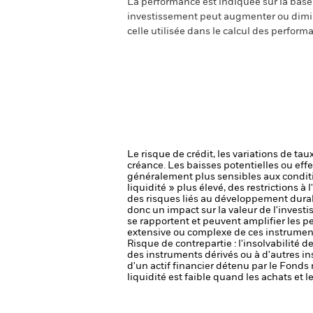
La performance est indiquée sur la base d
investissement peut augmenter ou diminu
celle utilisée dans le calcul des perform
Le risque de crédit, les variations de tau
créance. Les baisses potentielles ou effe
généralement plus sensibles aux conditi
liquidité » plus élevé, des restrictions à
des risques liés au développement dura
donc un impact sur la valeur de l'invest
se rapportent et peuvent amplifier les pe
extensive ou complexe de ces instrument
Risque de contrepartie : l'insolvabilité 
des instruments dérivés ou à d'autres i
d'un actif financier détenu par le Fonds 
liquidité est faible quand les achats et