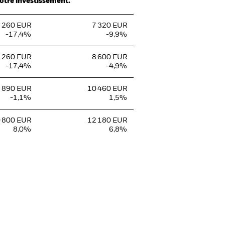
votre investissement.
 260 EUR
7 320 EUR
-17,4%
-9,9%
 260 EUR
8 600 EUR
-17,4%
-4,9%
 890 EUR
10 460 EUR
-1,1%
1,5%
 800 EUR
12 180 EUR
8,0%
6,8%