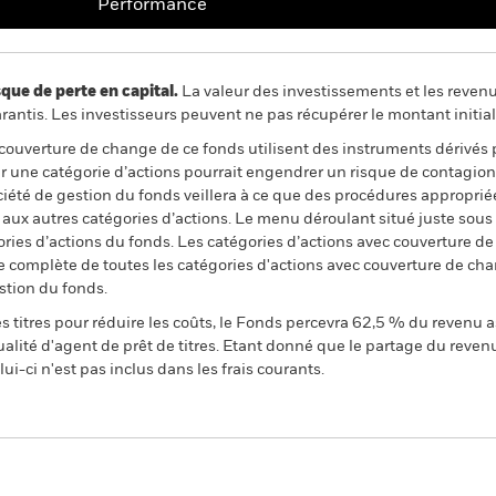
Performance
 de perte en capital.
La valeur des investissements et les reven
ntis. Les investisseurs peuvent ne pas récupérer le montant initial
 couverture de change de ce fonds utilisent des instruments dérivés 
 une catégorie d’actions pourrait engendrer un risque de contagion (e
ciété de gestion du fonds veillera à ce que des procédures appropriée
n aux autres catégories d’actions. Le menu déroulant situé juste sou
égories d’actions du fonds. Les catégories d’actions avec couverture 
 complète de toutes les catégories d'actions avec couverture de ch
stion du fonds.
 titres pour réduire les coûts, le Fonds percevra 62,5 % du revenu a
alité d'agent de prêt de titres. Etant donné que le partage du reven
ui-ci n'est pas inclus dans les frais courants.
PRIIP KID