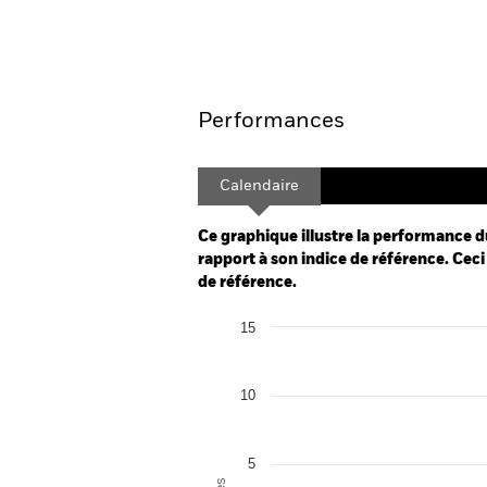
Aperçu
Performances
Calendaire
Ce graphique illustre la performance d
rapport à son indice de référence. Ceci 
de référence.
Chart
15
Bar chart with 2 data series.
The chart has 1 X axis displaying categor
The chart has 1 Y axis displaying Values.
10
5