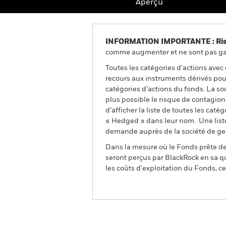
Aperçu
INFORMATION IMPORTANTE : Risque
comme augmenter et ne sont pas gara
Toutes les catégories d’actions avec
recours aux instruments dérivés pour
catégories d’actions du fonds. La so
plus possible le risque de contagio
d’afficher la liste de toutes les cat
« Hedged » dans leur nom. Une liste
demande auprès de la société de ge
Dans la mesure où le Fonds prête des
seront perçus par BlackRock en sa qu
les coûts d'exploitation du Fonds, cel
BGF China Bond Fund