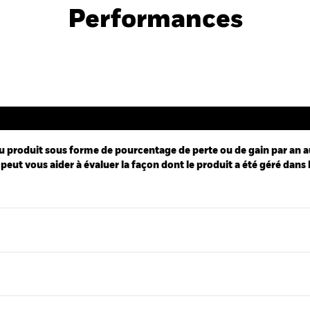
Performances
Performance
u produit sous forme de pourcentage de perte ou de gain par an a
peut vous aider à évaluer la façon dont le produit a été géré dans 
ies.
 Range: -10 to 15.