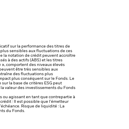
icatif sur la performance des titres de
plus sensibles aux fluctuations de ces
e la notation de crédit peuvent accroître
és à des actifs (ABS) et les titres
é », comportent des niveaux élevés
peuvent être très sensibles aux
entraîne des fluctuations plus
impact plus conséquent sur le Fonds.
Le
n sur la base de critères ESG peut
ur la valeur des investissements du Fonds
fs ou agissant en tant que contrepartie à
crédit : Il est possible que l'émetteur
 l'échéance.
Risque de liquidité : La
ents du Fonds.