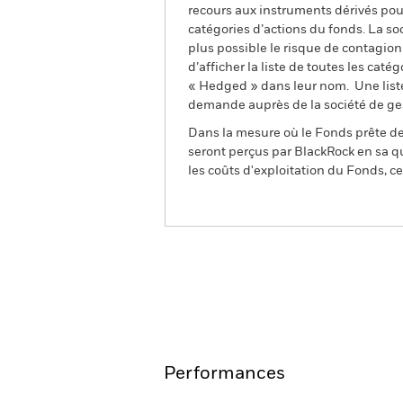
recours aux instruments dérivés pour
catégories d’actions du fonds. La so
plus possible le risque de contagio
d’afficher la liste de toutes les cat
« Hedged » dans leur nom. Une liste
demande auprès de la société de ge
Dans la mesure où le Fonds prête des
seront perçus par BlackRock en sa qu
les coûts d'exploitation du Fonds, cel
BlackRock ESG Fixed Income 
Aperçu
Performances