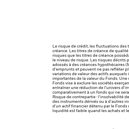
Le risque de crédit, les fluctuations des
créance. Les titres de créance de qualit
risques que les titres de créance posséda
le niveau de risque.
Les risques décrits p
adossés à des créances hypothécaires (M
d'emprunts et peuvent ne pas refléter pl
variations de valeur des actifs auxquels i
importantes de la valeur du Fonds. Une 
Fonds vise à exclure les sociétés exerçan
entraîner une réduction de l’univers d’i
comparativement à un fonds qui ne serai
Risque de contrepartie : l'insolvabilité 
des instruments dérivés ou à d'autres i
d'un actif financier détenu par le Fonds 
liquidité est faible quand les achats et