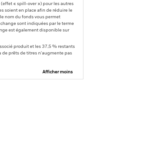
ffet « spill-over ») pour les autres
s soient en place afin de réduire le
s le nom du fonds vous permet
de change sont indiquées par le terme
ange est également disponible sur
ssocié produit et les 37,5 % restants
u de prêts de titres n'augmente pas
Afficher moins
Prospectus
SFDR Web Disclosure
Documentation