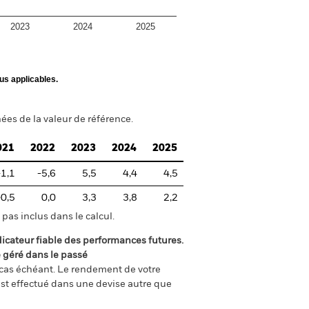
2023
2024
2025
us applicables.
ées de la valeur de référence.
021
2022
2023
2024
2025
-1,1
-5,6
5,5
4,4
4,5
-0,5
0,0
3,3
3,8
2,2
pas inclus dans le calcul.
icateur fiable des performances futures.
é géré dans le passé
e cas échéant. Le rendement de votre
st effectué dans une devise autre que