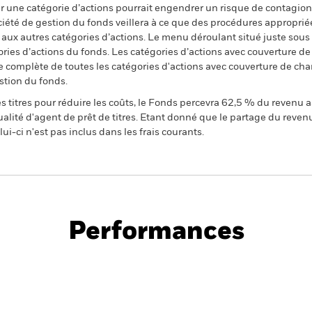
 une catégorie d’actions pourrait engendrer un risque de contagion (e
ciété de gestion du fonds veillera à ce que des procédures appropriée
n aux autres catégories d’actions. Le menu déroulant situé juste sou
égories d’actions du fonds. Les catégories d’actions avec couverture 
 complète de toutes les catégories d'actions avec couverture de ch
stion du fonds.
 titres pour réduire les coûts, le Fonds percevra 62,5 % du revenu a
alité d'agent de prêt de titres. Etant donné que le partage du reven
ui-ci n'est pas inclus dans les frais courants.
PRIIP KID
Credit Strategies Fund
Performances
Performance