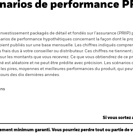
narios de performance P
nvestissement packagés de détail et fondés sur l’assurance (PRIIP) pr
énarios de performance hypothétiques concernant la façon dont le pr
 soient publiés sur une base mensuelle. Les chiffres indiqués compren
ais dus à votre conseiller ou distributeur. Ces chiffres ne tiennent 
 sur les montants que vous recevrez. Ce que vous obtiendrez de ce 
 est aléatoire et ne peut être prédite avec précision. Les scénarios 
nt les pires, moyennes et meilleures performances du produit, qui pe
cours des dix dernières années.
ans
Si vous sortez 
ndement minimum garanti. Vous pourriez perdre tout ou partie de 