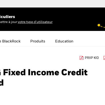
iculiers
ettre à jour
votre type d'utilisateur
e BlackRock
Produits
Education
PRIIP KID
 Fixed Income Credit
d