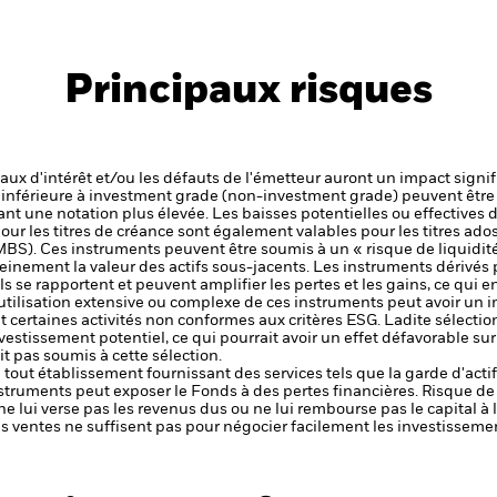
Principaux risques
 taux d'intérêt et/ou les défauts de l'émetteur auront un impact signif
é inférieure à investment grade (non-investment grade) peuvent être 
nt une notation plus élevée. Les baisses potentielles ou effectives d
our les titres de créance sont également valables pour les titres adoss
BS). Ces instruments peuvent être soumis à un « risque de liquidit
einement la valeur des actifs sous-jacents.
Les instruments dérivés 
ls se rapportent et peuvent amplifier les pertes et les gains, ce qui 
utilisation extensive ou complexe de ces instruments peut avoir un 
t certaines activités non conformes aux critères ESG. Ladite sélectio
nvestissement potentiel, ce qui pourrait avoir un effet défavorable s
t pas soumis à cette sélection.
de tout établissement fournissant des services tels que la garde d'acti
nstruments peut exposer le Fonds à des pertes financières.
Risque de 
ne lui verse pas les revenus dus ou ne lui rembourse pas le capital à
 les ventes ne suffisent pas pour négocier facilement les investissem