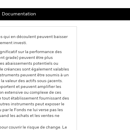
Documentation
us qui en découlent peuvent baisser
ement investi.
ignificatif sur la performance des
ment grade) peuvent être plus
 Les abaissements potentiels ou
es de créances sont également valables
 instruments peuvent être soumis à un
la valeur des actifs sous-jacents.
pportent et peuvent amplifier les
tion extensive ou complexe de ces
de tout établissement fournissant des
'autres instruments peut exposer le
u par le Fonds ne lui verse pas les
quand les achats et les ventes ne
pour couvrir le risque de change. Le