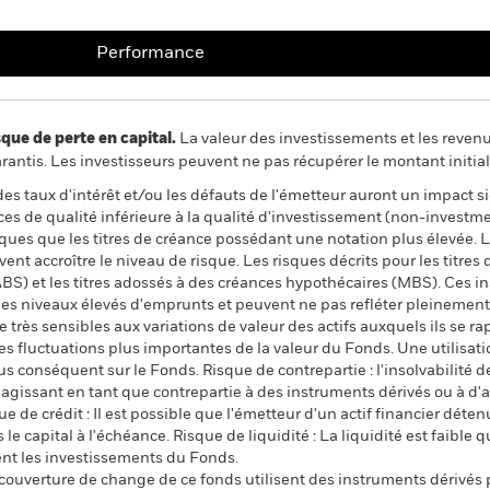
Performance
 de perte en capital.
La valeur des investissements et les reven
ntis. Les investisseurs peuvent ne pas récupérer le montant initial
 des taux d'intérêt et/ou les défauts de l'émetteur auront un impact s
ances de qualité inférieure à la qualité d'investissement (non-invest
sques que les titres de créance possédant une notation plus élevée.
uvent accroître le niveau de risque. Les risques décrits pour les titr
 (ABS) et les titres adossés à des créances hypothécaires (MBS). Ces
des niveaux élevés d'emprunts et peuvent ne pas refléter pleinement 
 très sensibles aux variations de valeur des actifs auxquels ils se ra
 des fluctuations plus importantes de la valeur du Fonds. Une utilisa
s conséquent sur le Fonds. Risque de contrepartie : l'insolvabilité 
ou agissant en tant que contrepartie à des instruments dérivés ou à d
e de crédit : Il est possible que l'émetteur d'un actif financier déten
e capital à l'échéance. Risque de liquidité : La liquidité est faible 
ent les investissements du Fonds.
 couverture de change de ce fonds utilisent des instruments dérivés 