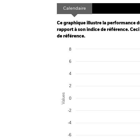
Calendaire
Ce graphique illustre la performance d
rapport à son indice de référence. Ceci 
de référence.
Chart
8
Bar chart with 2 data series.
The chart has 1 X axis displaying categor
6
The chart has 1 Y axis displaying Values.
4
2
Values
0
-2
-4
-6