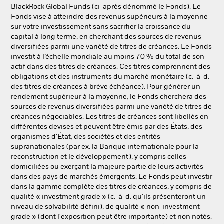
NL
FR
BlackRock Global Funds (ci-après dénommé le Fonds). Le
Fonds vise à atteindre des revenus supérieurs à la moyenne
sur votre investissement sans sacrifier la croissance du
BlackRock
capital à long terme, en cherchant des sources de revenus
diversifiées parmi une variété de titres de créances. Le Fonds
iShares
investit à l’échelle mondiale au moins 70 % du total de son
actif dans des titres de créances. Ces titres comprennent des
obligations et des instruments du marché monétaire (c.-à-d.
Aladdin
des titres de créances à brève échéance). Pour générer un
rendement supérieur à la moyenne, le Fonds cherchera des
Notre société
sources de revenus diversifiées parmi une variété de titres de
créances négociables. Les titres de créances sont libellés en
différentes devises et peuvent être émis par des États, des
organismes d'État, des sociétés et des entités
supranationales (par ex. la Banque internationale pour la
reconstruction et le développement), y compris celles
domiciliées ou exerçant la majeure partie de leurs activités
dans des pays de marchés émergents. Le Fonds peut investir
dans la gamme complète des titres de créances, y compris de
qualité « investment grade » (c.-à-d. qu'ils présenteront un
niveau de solvabilité défini), de qualité « non-investment
grade » (dont l'exposition peut être importante) et non notés.