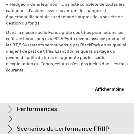
« Hedged » dans leur nom. Une liste complète de toutes les
catégories d'actions avec couverture de change est
également disponible sur demande auprès de la société de
gestion du fonds.
Dans la mesure où le Fonds prête des titres pour réduire les
coûts, le Fonds percevra 62,5 % du revenu associé produit et
les 37,5 % restants seront perçus par BlackRock en sa qualité
d'agent de prêt de titres. Etant donné que le partage du
revenu de prêts de titres n'augmente pas les coûts
d'exploitation du Fonds, celui-ci n'est pas inclus dans les frais
courants.
Afficher moins
BGF Global Bond Income Fund
Performances
Performances
Scénarios de performance PRIIP
Le risque de crédit, les variations de taux d'intérêt et/ou les