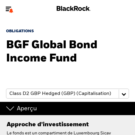
Bienvenue sur le site BlackRock pour les particuliers
OBLIGATIONS
Pour accéder directement à un autre site BlackRock, veuillez mettre à
jour
votre type d'utilisateur
BGF Global Bond
Income Fund
A propos de BlackRock
Produits
Education
Investisseurs particuliers
Aperçu
België
Approche d'investissement
Change location
Le fonds est un compartiment de Luxembourg Sicav