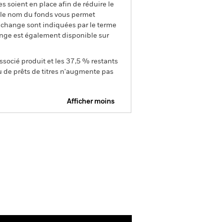
s soient en place afin de réduire le
s le nom du fonds vous permet
de change sont indiquées par le terme
ange est également disponible sur
ssocié produit et les 37,5 % restants
u de prêts de titres n'augmente pas
Afficher moins
Prospectus
SFDR Web Disclosure
Documentation