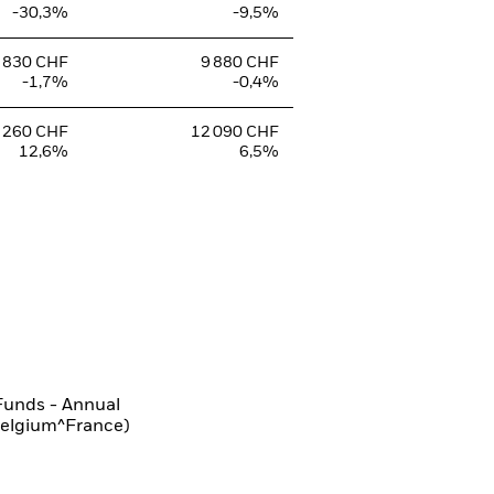
-30,3%
-9,5%
 830 CHF
9 880 CHF
-1,7%
-0,4%
 260 CHF
12 090 CHF
12,6%
6,5%
Funds - Annual
Belgium^France)