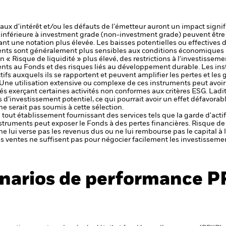
 taux d'intérêt et/ou les défauts de l'émetteur auront un impact signif
é inférieure à investment grade (non-investment grade) peuvent être 
nt une notation plus élevée. Les baisses potentielles ou effectives d
ts sont généralement plus sensibles aux conditions économiques e
« Risque de liquidité » plus élevé, des restrictions à l'investissemen
ments au Fonds et des risques liés au développement durable.
Les ins
tifs auxquels ils se rapportent et peuvent amplifier les pertes et les 
 Une utilisation extensive ou complexe de ces instruments peut avoi
tés exerçant certaines activités non conformes aux critères ESG. Ladit
 d’investissement potentiel, ce qui pourrait avoir un effet défavorab
 serait pas soumis à cette sélection.
de tout établissement fournissant des services tels que la garde d'acti
nstruments peut exposer le Fonds à des pertes financières.
Risque de 
ne lui verse pas les revenus dus ou ne lui rembourse pas le capital à
 les ventes ne suffisent pas pour négocier facilement les investissem
narios de performance P