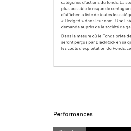
catégories d’actions du fonds. La so
plus possible le risque de contagio
d’afficher la liste de toutes les cat
« Hedged » dans leur nom. Une liste
demande auprès de la société de ge
Dans la mesure où le Fonds prête des
seront perçus par BlackRock en sa qu
les coûts d'exploitation du Fonds, cel
BGF ESG Emerging Marke
Aperçu
Performances