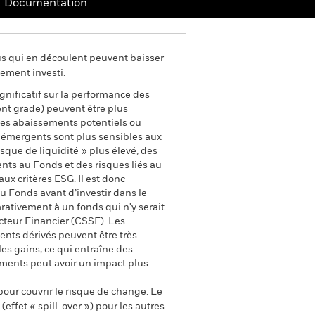
Documentation
us qui en découlent peuvent baisser
ement investi.
ignificatif sur la performance des
ment grade) peuvent être plus
 Les abaissements potentiels ou
és émergents sont plus sensibles aux
que de liquidité » plus élevé, des
ments au Fonds et des risques liés au
ux critères ESG. Il est donc
 Fonds avant d’investir dans le
rativement à un fonds qui n'y serait
teur Financier (CSSF). Les
ents dérivés peuvent être très
les gains, ce qui entraîne des
uments peut avoir un impact plus
pour couvrir le risque de change. Le
ffet « spill-over ») pour les autres