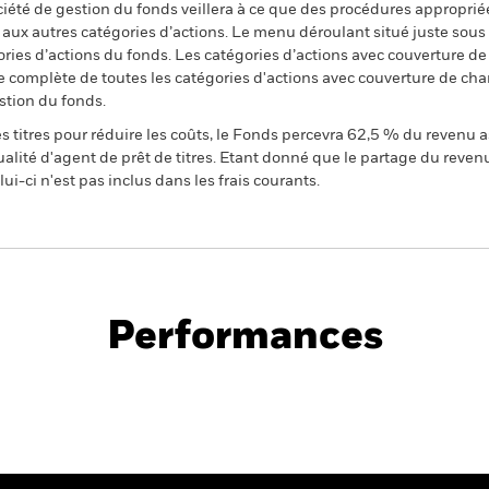
ciété de gestion du fonds veillera à ce que des procédures appropriée
n aux autres catégories d’actions. Le menu déroulant situé juste sou
égories d’actions du fonds. Les catégories d’actions avec couverture 
 complète de toutes les catégories d'actions avec couverture de ch
stion du fonds.
 titres pour réduire les coûts, le Fonds percevra 62,5 % du revenu a
alité d'agent de prêt de titres. Etant donné que le partage du reven
ui-ci n'est pas inclus dans les frais courants.
PRIIP KID
ts Bond Fund
Performances
Performance