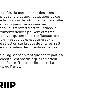
icatif sur la performance des titres de
plus sensibles aux fluctuations de ces
e la notation de crédit peuvent accroître
t politiques que les marchés
t ou au transfert d'actifs, l'échec/le
truments dérivés peuvent être très
gains, ce qui entraîne des fluctuations
r un impact plus conséquent sur le
e sélection sur la base de critères ESG
le sur la valeur des investissements du
fs ou agissant en tant que contrepartie à
crédit : Il est possible que l'émetteur
 l'échéance.
Risque de liquidité : La
ents du Fonds.
RIIP