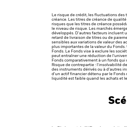
Le risque de crédit, les fluctuations des
créance. Les titres de créance de qualit
risques que les titres de créance posséda
le niveau de risque.
Les marchés émergen
développés. D'autres facteurs incluent un 
retard de livraison de titres ou de paie
sensibles aux variations de valeur des ac
plus importantes de la valeur du Fonds.
Fonds.
Le Fonds vise à exclure les socié
peut entraîner une réduction de l’univers
Fonds comparativement à un fonds qui ne
Risque de contrepartie : l'insolvabilité 
des instruments dérivés ou à d'autres i
d'un actif financier détenu par le Fonds 
liquidité est faible quand les achats et
Scé