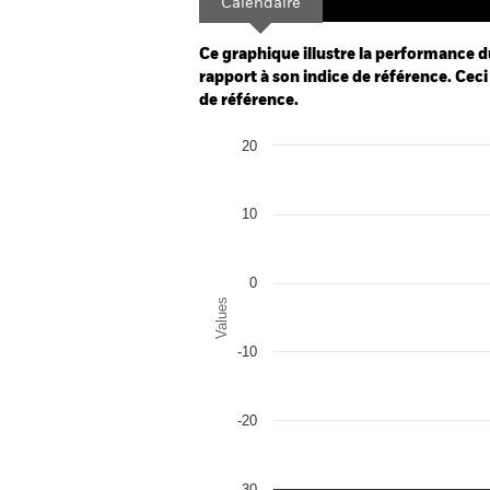
Calendaire
Ce graphique illustre la performance d
rapport à son indice de référence. Ceci 
de référence.
Chart
20
Bar chart with 2 data series.
The chart has 1 X axis displaying categor
The chart has 1 Y axis displaying Values.
10
0
Values
-10
-20
-30