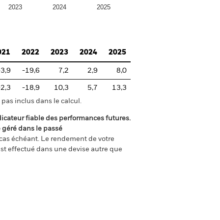
2023
2024
2025
021
2022
2023
2024
2025
-3,9
-19,6
7,2
2,9
8,0
-2,3
-18,9
10,3
5,7
13,3
pas inclus dans le calcul.
icateur fiable des performances futures.
é géré dans le passé
e cas échéant. Le rendement de votre
st effectué dans une devise autre que