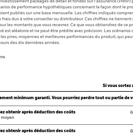
nvestissement packagés de détail et fondés sur l’assurance (PRIIP) pr
énarios de performance hypothétiques concernant la façon dont le pr
 soient publiés sur une base mensuelle. Les chiffres indiqués compren
ais dus à votre conseiller ou distributeur. Ces chiffres ne tiennent 
 sur les montants que vous recevrez. Ce que vous obtiendrez de ce 
 est aléatoire et ne peut être prédite avec précision. Les scénarios 
nt les pires, moyennes et meilleures performances du produit, qui pe
cours des dix dernières années.
ans
Si vous sortez 
ndement minimum garanti. Vous pourriez perdre tout ou partie de 
ez obtenir après déduction des coûts
6
 moyen
ez obtenir après déduction des coûts
6