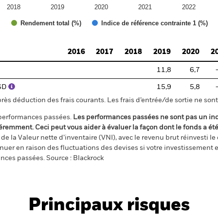
2018
2019
2020
2021
2022
Rendement total (%)
Indice de référence contrainte 1 (%)
2016
2017
2018
2019
2020
2
11,8
6,7
USD
15,9
5,8
s déduction des frais courants. Les frais d’entrée/de sortie ne sont 
 performances passées.
Les performances passées ne sont pas un ind
éremment. Ceci peut vous aider à évaluer la façon dont le fonds a ét
e la Valeur nette d’inventaire (VNI), avec le revenu brut réinvesti l
er en raison des fluctuations des devises si votre investissement e
ances passées. Source : Blackrock
Principaux risques