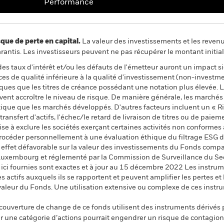
Performance
 de perte en capital.
La valeur des investissements et les reven
ntis. Les investisseurs peuvent ne pas récupérer le montant initial
 des taux d'intérêt et/ou les défauts de l'émetteur auront un impact s
ances de qualité inférieure à la qualité d'investissement (non-invest
sques que les titres de créance possédant une notation plus élevée.
euvent accroître le niveau de risque. De manière générale, les march
ique que les marchés développés. D'autres facteurs incluent un « Ris
transfert d'actifs, l'échec/le retard de livraison de titres ou de paie
 à exclure les sociétés exerçant certaines activités non conformes a
océder personnellement à une évaluation éthique du filtrage ESG du
 effet défavorable sur la valeur des investissements du Fonds compa
Luxembourg et réglementé par la Commission de Surveillance du Sec
r ici fournies sont exactes et à jour au 15 décembre 2022 Les instrum
s actifs auxquels ils se rapportent et peuvent amplifier les pertes et 
 valeur du Fonds. Une utilisation extensive ou complexe de ces instr
 couverture de change de ce fonds utilisent des instruments dérivés 
 une catégorie d’actions pourrait engendrer un risque de contagion (e