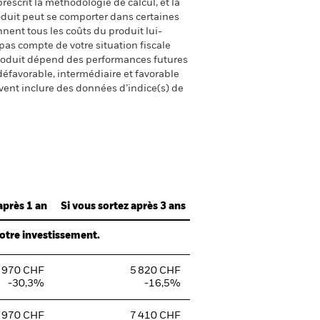
escrit la méthodologie de calcul, et la
oduit peut se comporter dans certaines
nent tous les coûts du produit lui-
pas compte de votre situation fiscale
produit dépend des performances futures
défavorable, intermédiaire et favorable
uvent inclure des données d’indice(s) de
après 1 an
Si vous sortez après 3 ans
votre investissement.
 970 CHF
5 820 CHF
-30,3%
-16,5%
 970 CHF
7 410 CHF