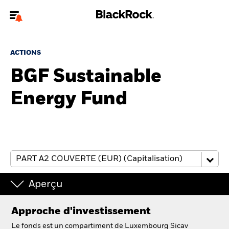
Bienvenue sur le site BlackRock pour les particuliers
ACTIONS
Pour accéder directement à un autre site BlackRock, veuillez mettre à
jour
votre type d'utilisateur
BGF Sustainable
Energy Fund
A propos de BlackRock
Produits
Education
Investisseurs particuliers
Aperçu
België
Approche d'investissement
Change location
Le fonds est un compartiment de Luxembourg Sicav