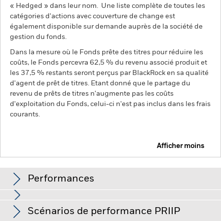
« Hedged » dans leur nom. Une liste complète de toutes les
catégories d'actions avec couverture de change est
également disponible sur demande auprès de la société de
gestion du fonds.
Dans la mesure où le Fonds prête des titres pour réduire les
coûts, le Fonds percevra 62,5 % du revenu associé produit et
les 37,5 % restants seront perçus par BlackRock en sa qualité
d'agent de prêt de titres. Etant donné que le partage du
revenu de prêts de titres n'augmente pas les coûts
d'exploitation du Fonds, celui-ci n'est pas inclus dans les frais
courants.
Afficher moins
BGF Sustainable Energy Fund
Performances
Performances
Scénarios de performance PRIIP
La valeur des actions ou titres liés à des actions peut être