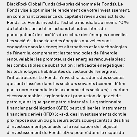
NL
FR
BlackRock Global Funds (ci-après dénommé le Fonds). Le
Fonds vise à optimiser le rendement de votre investissement,
en combinant croissance du capital et revenu des actifs du
BlackRock
Fonds. Le Fonds investit à l’échelle mondiale au moins 70 %
du total de son actif en actions (et autres titres de
iShares
participation) de sociétés du secteur des énergies nouvelles.
Les sociétés du secteur des énergies nouvelles sont
engagées dans les énergies alternatives et les technologies
Aladdin
de l’énergie, comprenant : les technologies de l'énergie
renouvelable ; les promoteurs des énergies renouvelables ;
Notre société
les combustibles de substitution ; l'efficacité énergétique ;
les technologies habilitantes du secteur de l’énergie et
l'infrastructure. Le Fonds n'investira pas dans des sociétés
qui sont classées dans les secteurs suivants (comme défini
par la norme mondiale de taxonomie des secteurs) : charbon
et consommables, exploration et production de gaz et de
pétrole, ainsi que gaz et pétrole intégrés. Le gestionnaire
financier par délégation (GFD) peut utiliser les instruments
financiers dérivés (IFD) (c.-à-d. des investissements dont le
prix repose sur un ou plusieurs actifs sous-jacents) à des fins
d'investissement pour aider à la réalisation de l'objectif
d'investissement du Fonds et/ou pour réduire le risque du