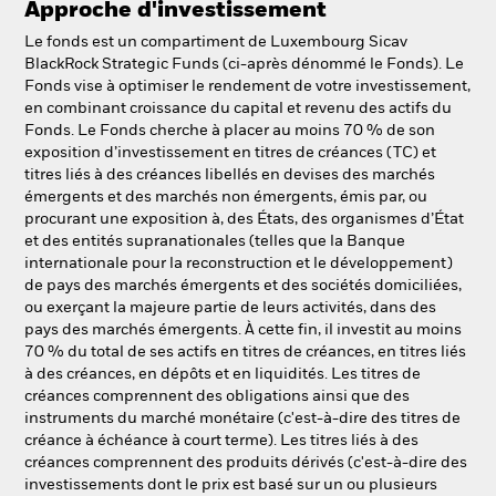
Approche d'investissement
NL
FR
Le fonds est un compartiment de Luxembourg Sicav
BlackRock Strategic Funds (ci-après dénommé le Fonds). Le
BlackRock
Fonds vise à optimiser le rendement de votre investissement,
en combinant croissance du capital et revenu des actifs du
iShares
Fonds. Le Fonds cherche à placer au moins 70 % de son
exposition d’investissement en titres de créances (TC) et
titres liés à des créances libellés en devises des marchés
Aladdin
émergents et des marchés non émergents, émis par, ou
procurant une exposition à, des États, des organismes d’État
Notre société
et des entités supranationales (telles que la Banque
internationale pour la reconstruction et le développement)
de pays des marchés émergents et des sociétés domiciliées,
ou exerçant la majeure partie de leurs activités, dans des
pays des marchés émergents. À cette fin, il investit au moins
70 % du total de ses actifs en titres de créances, en titres liés
à des créances, en dépôts et en liquidités. Les titres de
créances comprennent des obligations ainsi que des
instruments du marché monétaire (c'est-à-dire des titres de
créance à échéance à court terme). Les titres liés à des
créances comprennent des produits dérivés (c'est-à-dire des
investissements dont le prix est basé sur un ou plusieurs