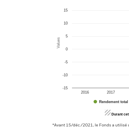
Bar chart with 3 data series.
The chart has 1 X axis displaying categor
The chart has 1 Y axis displaying Values.
15
10
5
Values
0
-5
-10
-15
2016
2017
Rendement total
End of interactive chart.
Durant cet
*Avant 15/déc./2021, le Fonds a utilisé 