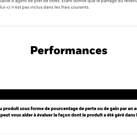
alité d'agent de prêt de titres. Etant donné que le partage du reven
ui-ci n'est pas inclus dans les frais courants.
PRIIP KID
exi Dynamic Bond Fund
Performances
Performance
u produit sous forme de pourcentage de perte ou de gain par an a
peut vous aider à évaluer la façon dont le produit a été géré dans 