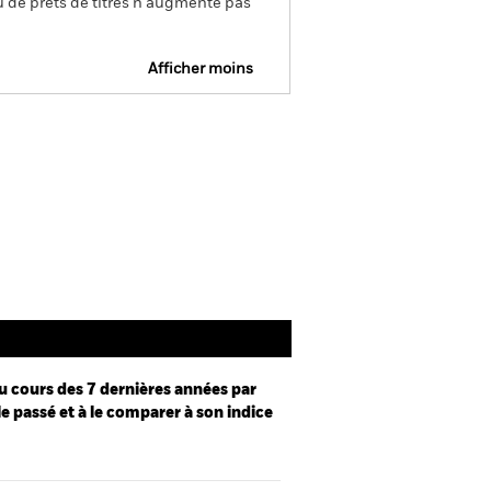
u de prêts de titres n'augmente pas
Afficher moins
Prospectus
Documentation
u cours des 7 dernières années par
le passé et à le comparer à son indice