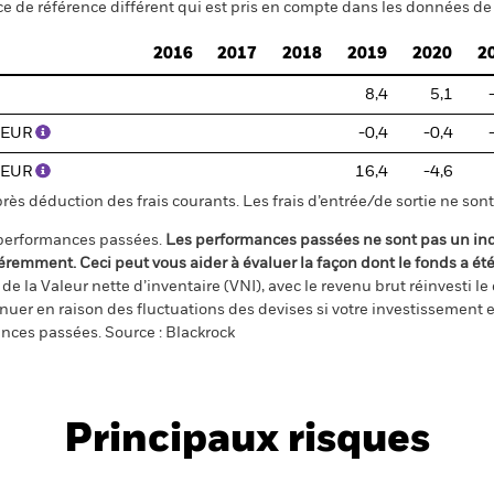
ce de référence différent qui est pris en compte dans les données de 
2016
2017
2018
2019
2020
2
8,4
5,1
) EUR
-0,4
-0,4
) EUR
16,4
-4,6
s déduction des frais courants. Les frais d’entrée/de sortie ne sont 
 performances passées.
Les performances passées ne sont pas un ind
éremment. Ceci peut vous aider à évaluer la façon dont le fonds a ét
e la Valeur nette d’inventaire (VNI), avec le revenu brut réinvesti l
er en raison des fluctuations des devises si votre investissement e
ances passées. Source : Blackrock
Principaux risques