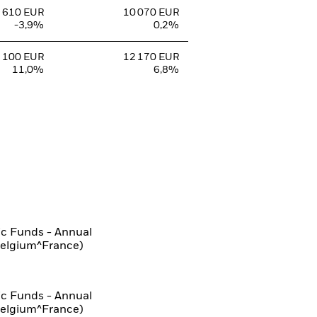
 610 EUR
10 070 EUR
-3,9%
0,2%
 100 EUR
12 170 EUR
11,0%
6,8%
ic Funds - Annual
Belgium^France)
ic Funds - Annual
Belgium^France)