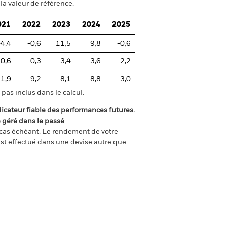
la valeur de référence.
021
2022
2023
2024
2025
-4,4
-0,6
11,5
9,8
-0,6
-0,6
0,3
3,4
3,6
2,2
1,9
-9,2
8,1
8,8
3,0
pas inclus dans le calcul.
icateur fiable des performances futures.
é géré dans le passé
e cas échéant. Le rendement de votre
st effectué dans une devise autre que