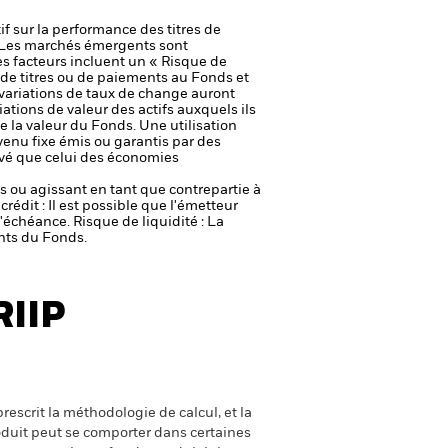
if sur la performance des titres de
Les marchés émergents sont
s facteurs incluent un « Risque de
on de titres ou de paiements au Fonds et
 variations de taux de change auront
ations de valeur des actifs auxquels ils
e la valeur du Fonds. Une utilisation
evenu fixe émis ou garantis par des
vé que celui des économies
fs ou agissant en tant que contrepartie à
crédit : Il est possible que l'émetteur
 l'échéance.
Risque de liquidité : La
ents du Fonds.
RIIP
escrit la méthodologie de calcul, et la
oduit peut se comporter dans certaines