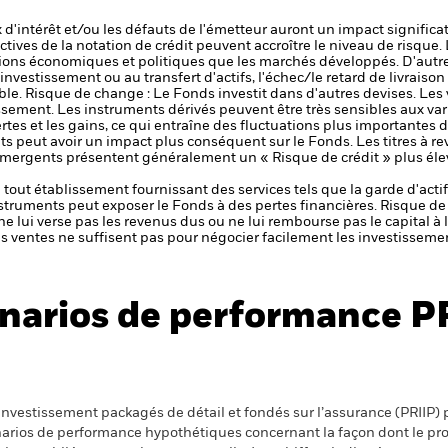
x d'intérêt et/ou les défauts de l'émetteur auront un impact significat
ctives de la notation de crédit peuvent accroître le niveau de risque.
ons économiques et politiques que les marchés développés. D'autre
 l'investissement ou au transfert d'actifs, l'échec/le retard de livrais
ble.
Risque de change : Le Fonds investit dans d'autres devises. Les
issement.
Les instruments dérivés peuvent être très sensibles aux vari
rtes et les gains, ce qui entraîne des fluctuations plus importantes d
ts peut avoir un impact plus conséquent sur le Fonds.
Les titres à r
ergents présentent généralement un « Risque de crédit » plus éle
de tout établissement fournissant des services tels que la garde d'acti
nstruments peut exposer le Fonds à des pertes financières.
Risque de 
ne lui verse pas les revenus dus ou ne lui rembourse pas le capital à
 les ventes ne suffisent pas pour négocier facilement les investissem
narios de performance P
nvestissement packagés de détail et fondés sur l’assurance (PRIIP) pr
énarios de performance hypothétiques concernant la façon dont le pr