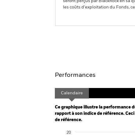
seront perçus par BlackRock en sa qu
les coûts d'exploitation du Fonds, cel
BSF Emerging Markets Fl
Aperçu
Performances
Calendaire
Ce graphique illustre la performance d
rapport à son indice de référence. Ceci 
de référence.
Chart
20