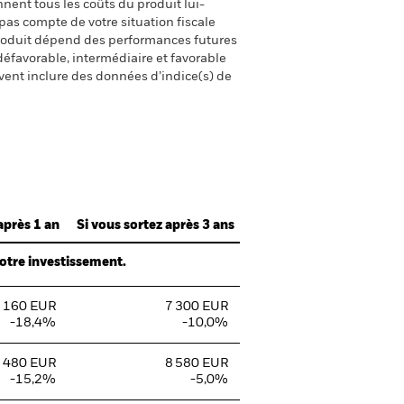
nent tous les coûts du produit lui-
pas compte de votre situation fiscale
produit dépend des performances futures
défavorable, intermédiaire et favorable
uvent inclure des données d’indice(s) de
après 1 an
Si vous sortez après 3 ans
votre investissement.
 160 EUR
7 300 EUR
-18,4%
-10,0%
 480 EUR
8 580 EUR
-15,2%
-5,0%