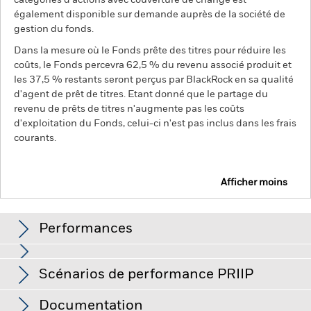
catégories d'actions avec couverture de change est
également disponible sur demande auprès de la société de
gestion du fonds.
Dans la mesure où le Fonds prête des titres pour réduire les
coûts, le Fonds percevra 62,5 % du revenu associé produit et
les 37,5 % restants seront perçus par BlackRock en sa qualité
d'agent de prêt de titres. Etant donné que le partage du
revenu de prêts de titres n'augmente pas les coûts
d'exploitation du Fonds, celui-ci n'est pas inclus dans les frais
courants.
Afficher moins
BGF Euro Bond Fund
Performances
Performances
Scénarios de performance PRIIP
Le risque de crédit, les variations de taux d'intérêt et/ou les
défauts de l'émetteur auront un impact significatif sur la
performance des titres de créance. Les baisses potentielles
Ce graphique illustre la performance du produit sous
Documentation