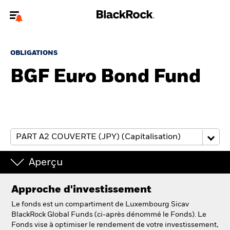
Bienvenue sur le site BlackRock pour les particuliers
OBLIGATIONS
Pour accéder directement à un autre site BlackRock, veuillez mettre à
jour
votre type d'utilisateur
BGF Euro Bond Fund
A propos de BlackRock
Produits
Education
Aperçu
Investisseurs particuliers
Approche d'investissement
België
Le fonds est un compartiment de Luxembourg Sicav
Change location
BlackRock Global Funds (ci-après dénommé le Fonds). Le
Fonds vise à optimiser le rendement de votre investissement,