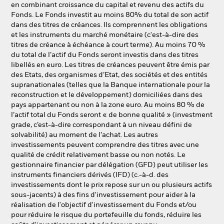
en combinant croissance du capital et revenu des actifs du
NL
FR
Fonds. Le Fonds investit au moins 80% du total de son actif
dans des titres de créances. Ils comprennent les obligations
BlackRock
et les instruments du marché monétaire (c'est-à-dire des
titres de créance à échéance à court terme). Au moins 70 %
du total de l’actif du Fonds seront investis dans des titres
iShares
libellés en euro. Les titres de créances peuvent être émis par
des Etats, des organismes d’Etat, des sociétés et des entités
Aladdin
supranationales (telles que la Banque internationale pour la
reconstruction et le développement) domiciliées dans des
pays appartenant ou non à la zone euro. Au moins 80 % de
Notre société
l’actif total du Fonds seront « de bonne qualité » (investment
grade, c’est-à-dire correspondant à un niveau défini de
solvabilité) au moment de l’achat. Les autres
investissements peuvent comprendre des titres avec une
qualité de crédit relativement basse ou non notés. Le
gestionnaire financier par délégation (GFD) peut utiliser les
instruments financiers dérivés (IFD) (c.-à-d. des
investissements dont le prix repose sur un ou plusieurs actifs
sous-jacents) à des fins d'investissement pour aider à la
réalisation de l'objectif d'investissement du Fonds et/ou
pour réduire le risque du portefeuille du fonds, réduire les