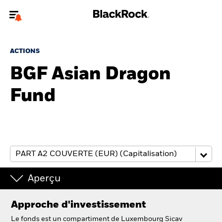
Bienvenue sur le site BlackRock pour les particuliers
ACTIONS
Pour accéder directement à un autre site BlackRock, veuillez mettre à
jour
votre type d'utilisateur
BGF Asian Dragon
Fund
A propos de BlackRock
Produits
Education
Investisseurs particuliers
Aperçu
België
Approche d'investissement
Change location
Le fonds est un compartiment de Luxembourg Sicav