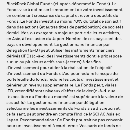
NL
FR
BlackRock Global Funds (ci-après dénommé le Fonds). Le
Fonds vise à optimiser le rendement de votre investissement,
en combinant croissance du capital et revenu des actifs du
BlackRock
Fonds. Le Fonds investit au moins 70% du total de son actif
dans des actions (et autres titres de participation) de sociétés
iShares
domiciliées, ou exerçant la majeure partie de leurs activités,
en Asie, à l’exclusion du Japon. Nombre de ces pays sont des
pays en développement. Le gestionnaire financier par
Aladdin
délégation (GFD) peut utiliser les instruments financiers
dérivés (IFD) (c.-à-d. des investissements dont le prix repose
Notre société
sur un ou plusieurs actifs sous-jacents) à des fins
d'investissement pour aider à la réalisation de l'objectif
d'investissement du Fonds et/ou pour réduire le risque du
portefeuille du fonds, réduire les coûts d'investissement et
générer un revenu supplémentaire. Le Fonds peut, via les
IFD, créer différents niveaux d’effets de levier (c.-à-d. que
l’exposition du Fonds au marché est supérieure à la valeur de
ses actifs). Le gestionnaire financier par délégation
sélectionne les investissements du Fonds à sa discrétion et,
ce faisant, peut prendre en compte l'Indice MSCI AC Asia ex
Japan. Recommandation : Ce Fonds pourrait ne pas convenir
pour un investissement à court terme. Vos parts de fonds ne