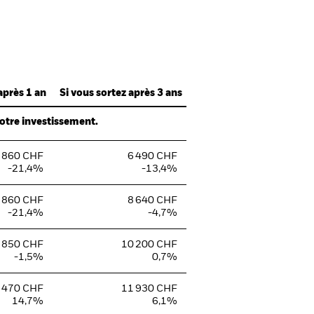
après 1 an
Si vous sortez après 3 ans
votre investissement.
 860 CHF
6 490 CHF
-21,4%
-13,4%
 860 CHF
8 640 CHF
-21,4%
-4,7%
 850 CHF
10 200 CHF
-1,5%
0,7%
 470 CHF
11 930 CHF
14,7%
6,1%