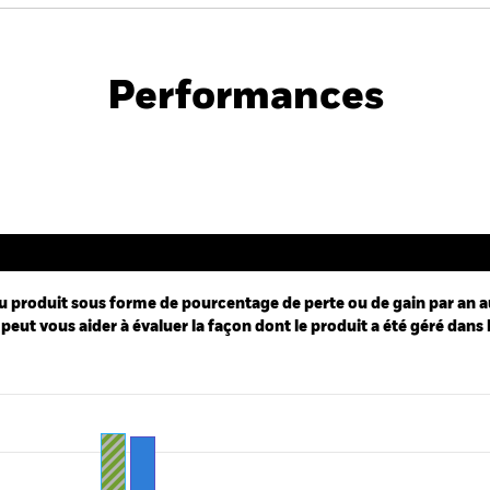
PRIIP KID
 Bond Fund
Performances
Performance
u produit sous forme de pourcentage de perte ou de gain par an a
peut vous aider à évaluer la façon dont le produit a été géré dans 
ies.
 Range: -15 to 15.