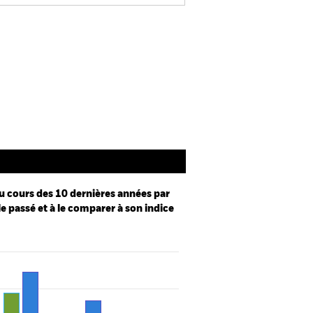
Prospectus
SFDR Web Disclosure
Documentation
u cours des 10 dernières années par
le passé et à le comparer à son indice