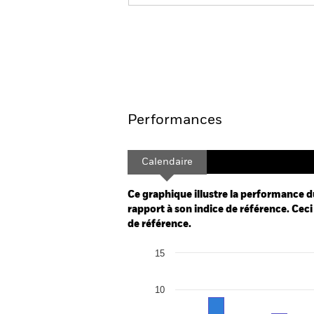
BGF European High Yield
Aperçu
Performances
Calendaire
Ce graphique illustre la performance d
rapport à son indice de référence. Ceci 
de référence.
Chart
15
Bar chart with 2 data series.
The chart has 1 X axis displaying categor
The chart has 1 Y axis displaying Values.
10