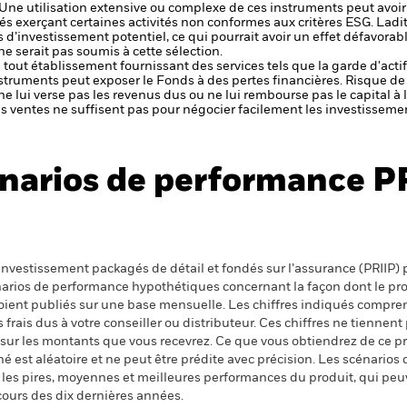
 Une utilisation extensive ou complexe de ces instruments peut avoi
tés exerçant certaines activités non conformes aux critères ESG. Ladit
 d’investissement potentiel, ce qui pourrait avoir un effet défavorab
 serait pas soumis à cette sélection.
de tout établissement fournissant des services tels que la garde d'acti
nstruments peut exposer le Fonds à des pertes financières.
Risque de 
ne lui verse pas les revenus dus ou ne lui rembourse pas le capital à
 les ventes ne suffisent pas pour négocier facilement les investissem
narios de performance P
nvestissement packagés de détail et fondés sur l’assurance (PRIIP) pr
énarios de performance hypothétiques concernant la façon dont le pr
 soient publiés sur une base mensuelle. Les chiffres indiqués compren
ais dus à votre conseiller ou distributeur. Ces chiffres ne tiennent 
 sur les montants que vous recevrez. Ce que vous obtiendrez de ce 
 est aléatoire et ne peut être prédite avec précision. Les scénarios 
nt les pires, moyennes et meilleures performances du produit, qui pe
cours des dix dernières années.