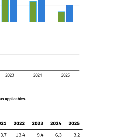
2023
2024
2025
us applicables.
021
2022
2023
2024
2025
3,7
-13,4
9,4
6,3
3,2