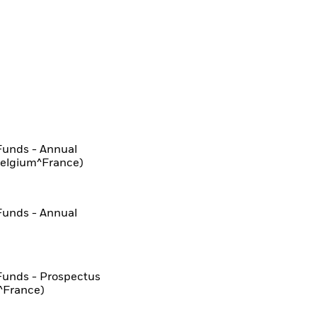
Funds - Annual
Belgium^France)
Funds - Annual
Funds - Prospectus
^France)