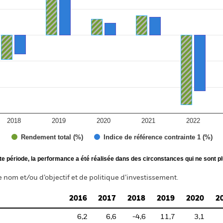
2018
2019
2020
2021
2022
Rendement total (%)
Indice de référence contrainte 1 (%)
te période, la performance a été réalisée dans des circonstances qui ne sont pl
nom et/ou d’objectif et de politique d’investissement.
2016
2017
2018
2019
2020
2
6,2
6,6
-4,6
11,7
3,1