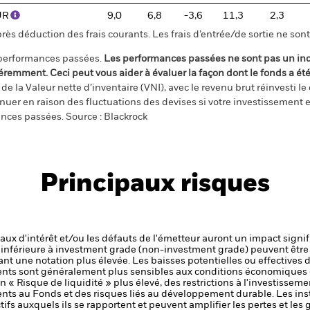
EUR
9,0
6,8
-3,6
11,3
2,3
s déduction des frais courants. Les frais d’entrée/de sortie ne sont 
 performances passées.
Les performances passées ne sont pas un ind
éremment. Ceci peut vous aider à évaluer la façon dont le fonds a ét
e la Valeur nette d’inventaire (VNI), avec le revenu brut réinvesti l
er en raison des fluctuations des devises si votre investissement e
ances passées. Source : Blackrock
Principaux risques
 taux d'intérêt et/ou les défauts de l'émetteur auront un impact signif
é inférieure à investment grade (non-investment grade) peuvent être 
nt une notation plus élevée. Les baisses potentielles ou effectives d
ts sont généralement plus sensibles aux conditions économiques e
« Risque de liquidité » plus élevé, des restrictions à l'investissemen
ments au Fonds et des risques liés au développement durable.
Les ins
tifs auxquels ils se rapportent et peuvent amplifier les pertes et les 