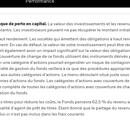
Performance
 de perte en capital.
La valeur des investissements et les reven
ntis. Les investisseurs peuvent ne pas récupérer le montant initial
 haut rendement. Les sociétés qui émettent des obligations à haut 
ent. En cas de défaut, la valeur de votre investissement peut être 
ent également avoir un impact significatif sur la valeur des obligati
 couverture de change de ce fonds utilisent des instruments dérivés 
 une catégorie d’actions pourrait engendrer un risque de contagion (e
ciété de gestion du fonds veillera à ce que des procédures appropriée
n aux autres catégories d’actions. Le menu déroulant situé juste sou
égories d’actions du fonds. Les catégories d’actions avec couverture 
 complète de toutes les catégories d'actions avec couverture de ch
stion du fonds.
 titres pour réduire les coûts, le Fonds percevra 62,5 % du revenu a
alité d'agent de prêt de titres. Etant donné que le partage du reven
ui-ci n'est pas inclus dans les frais courants.