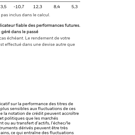
3,5
-10,7
12,3
8,4
5,3
pas inclus dans le calcul.
icateur fiable des performances futures.
é géré dans le passé
e cas échéant. Le rendement de votre
st effectué dans une devise autre que
icatif sur la performance des titres de
plus sensibles aux fluctuations de ces
e la notation de crédit peuvent accroître
t politiques que les marchés
t ou au transfert d'actifs, l'échec/le
truments dérivés peuvent être très
gains, ce qui entraîne des fluctuations