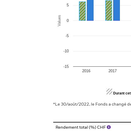
5
Values
0
-5
-10
-15
2016
2017
End of interactive chart.
Durant cet
*Le 30/août/2022, le Fonds a changé de 
Rendement total (%) CHF