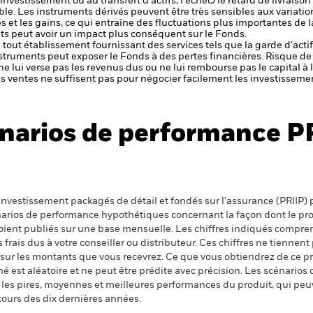
 l'investissement ou au transfert d'actifs, l'échec/le retard de livrais
ble.
Les instruments dérivés peuvent être très sensibles aux variation
s et les gains, ce qui entraîne des fluctuations plus importantes de 
s peut avoir un impact plus conséquent sur le Fonds.
de tout établissement fournissant des services tels que la garde d'acti
nstruments peut exposer le Fonds à des pertes financières.
Risque de 
ne lui verse pas les revenus dus ou ne lui rembourse pas le capital à
 les ventes ne suffisent pas pour négocier facilement les investissem
narios de performance P
nvestissement packagés de détail et fondés sur l’assurance (PRIIP) pr
énarios de performance hypothétiques concernant la façon dont le pr
 soient publiés sur une base mensuelle. Les chiffres indiqués compren
ais dus à votre conseiller ou distributeur. Ces chiffres ne tiennent 
 sur les montants que vous recevrez. Ce que vous obtiendrez de ce 
 est aléatoire et ne peut être prédite avec précision. Les scénarios 
nt les pires, moyennes et meilleures performances du produit, qui pe
cours des dix dernières années.