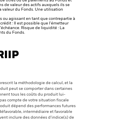
on de titres ou de paiements au Fonds et
s de valeur des actifs auxquels ils se
la valeur du Fonds. Une utilisation
fs ou agissant en tant que contrepartie à
crédit : Il est possible que l'émetteur
 l'échéance.
Risque de liquidité : La
ents du Fonds.
RIIP
escrit la méthodologie de calcul, et la
oduit peut se comporter dans certaines
nent tous les coûts du produit lui-
pas compte de votre situation fiscale
produit dépend des performances futures
défavorable, intermédiaire et favorable
uvent inclure des données d’indice(s) de