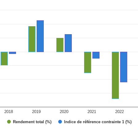
ies.
 Range: -20 to 15.
2018
2019
2020
2021
2022
Rendement total (%)
Indice de référence contrainte 1 (%)