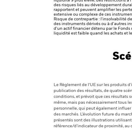
liquidité » plus élevé, des restrictions à
des risques liés au développement dura
rapportent et peuvent amplifier les perte
extensive ou complexe de ces instrument
Risque de contrepartie : l'insolvabilité 
des instruments dérivés ou à d'autres i
d'un actif financier détenu par le Fonds 
liquidité est faible quand les achats et
Scé
Le Règlement de l'UE sur les produits d’i
publication des résultats, de quatre sc
conditions, et prévoit que ces résultats
même, mais pas nécessairement tous les fr
personnelle, qui peut également influer
des marchés. L’évolution future du marché
présentés sont des illustrations utilisa
référence/d’indicateur de proximité, au 