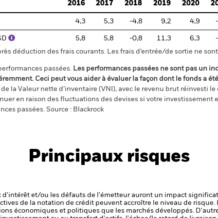
2016
2017
2018
2019
2020
2
4,3
5,3
-4,8
9,2
4,9
USD
5,8
5,8
-0,8
11,3
6,3
s déduction des frais courants. Les frais d’entrée/de sortie ne sont 
 performances passées.
Les performances passées ne sont pas un ind
éremment. Ceci peut vous aider à évaluer la façon dont le fonds a ét
e la Valeur nette d’inventaire (VNI), avec le revenu brut réinvesti l
er en raison des fluctuations des devises si votre investissement e
ances passées. Source : Blackrock
Principaux risques
x d'intérêt et/ou les défauts de l'émetteur auront un impact significat
ctives de la notation de crédit peuvent accroître le niveau de risque.
ons économiques et politiques que les marchés développés. D'autre