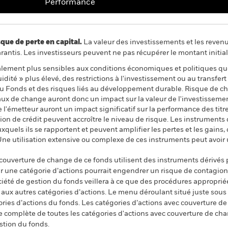
Performance
 de perte en capital.
La valeur des investissements et les reven
ntis. Les investisseurs peuvent ne pas récupérer le montant initial
ement plus sensibles aux conditions économiques et politiques qu
dité » plus élevé, des restrictions à l'investissement ou au transfert 
 au Fonds et des risques liés au développement durable. Risque de ch
aux de change auront donc un impact sur la valeur de l'investissement
e l'émetteur auront un impact significatif sur la performance des tit
tion de crédit peuvent accroître le niveau de risque. Les instruments
uxquels ils se rapportent et peuvent amplifier les pertes et les gains,
Une utilisation extensive ou complexe de ces instruments peut avoir
 couverture de change de ce fonds utilisent des instruments dérivés 
 une catégorie d’actions pourrait engendrer un risque de contagion (e
ciété de gestion du fonds veillera à ce que des procédures appropriée
n aux autres catégories d’actions. Le menu déroulant situé juste sou
égories d’actions du fonds. Les catégories d’actions avec couverture 
 complète de toutes les catégories d'actions avec couverture de ch
stion du fonds.