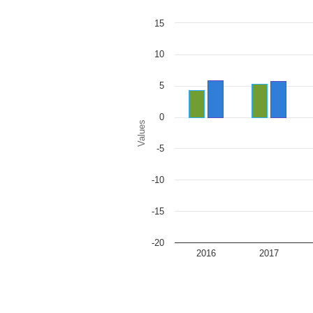
Chart
15
Bar chart with 2 data series.
The chart has 1 X axis displaying categor
The chart has 1 Y axis displaying Values.
10
5
0
Values
-5
-10
-15
-20
2016
2017
End of interactive chart.