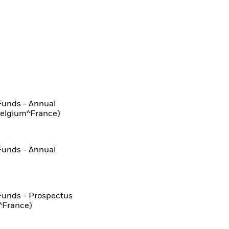
Funds - Annual
Belgium^France)
Funds - Annual
Funds - Prospectus
^France)