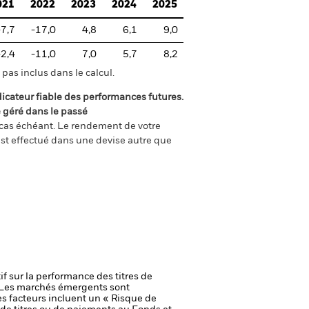
021
2022
2023
2024
2025
-7,7
-17,0
4,8
6,1
9,0
-2,4
-11,0
7,0
5,7
8,2
pas inclus dans le calcul.
icateur fiable des performances futures.
é géré dans le passé
e cas échéant. Le rendement de votre
st effectué dans une devise autre que
if sur la performance des titres de
Les marchés émergents sont
s facteurs incluent un « Risque de