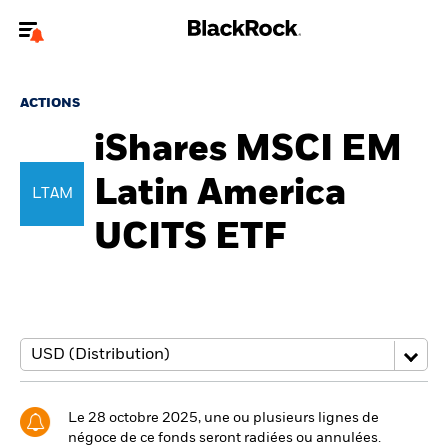
Bienvenue sur le site BlackRock pour les particuliers
ACTIONS
Pour accéder directement à un autre site BlackRock, veuillez mettre à
jour
votre type d'utilisateur
iShares MSCI EM
Latin America
A propos de BlackRock
LTAM
UCITS ETF
Produits
Education
Investisseurs particuliers
België
Change location
Le 28 octobre 2025, une ou plusieurs lignes de
négoce de ce fonds seront radiées ou annulées.