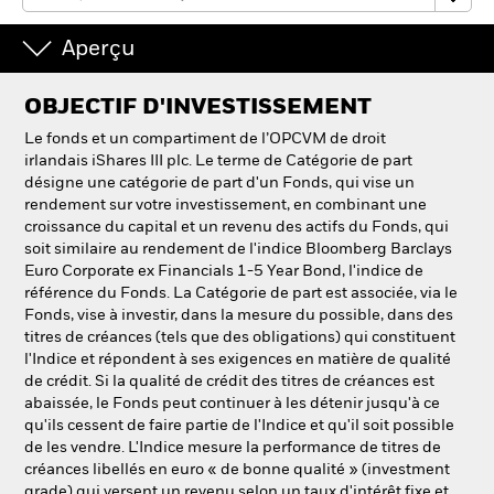
NL
FR
Aperçu
BlackRock
OBJECTIF D'INVESTISSEMENT
iShares
Le fonds et un compartiment de l’OPCVM de droit
irlandais iShares III plc. Le terme de Catégorie de part
Aladdin
désigne une catégorie de part d'un Fonds, qui vise un
rendement sur votre investissement, en combinant une
croissance du capital et un revenu des actifs du Fonds, qui
Notre société
soit similaire au rendement de l'indice Bloomberg Barclays
Euro Corporate ex Financials 1-5 Year Bond, l'indice de
référence du Fonds. La Catégorie de part est associée, via le
Fonds, vise à investir, dans la mesure du possible, dans des
titres de créances (tels que des obligations) qui constituent
l'Indice et répondent à ses exigences en matière de qualité
de crédit. Si la qualité de crédit des titres de créances est
abaissée, le Fonds peut continuer à les détenir jusqu'à ce
qu'ils cessent de faire partie de l'Indice et qu'il soit possible
de les vendre. L'Indice mesure la performance de titres de
créances libellés en euro « de bonne qualité » (investment
grade) qui versent un revenu selon un taux d'intérêt fixe et