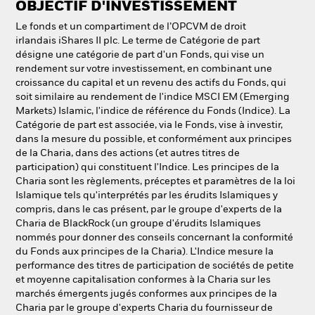
OBJECTIF D'INVESTISSEMENT
NL
FR
Le fonds et un compartiment de l’OPCVM de droit
irlandais iShares II plc. Le terme de Catégorie de part
BlackRock
désigne une catégorie de part d'un Fonds, qui vise un
rendement sur votre investissement, en combinant une
iShares
croissance du capital et un revenu des actifs du Fonds, qui
soit similaire au rendement de l'indice MSCI EM (Emerging
Markets) Islamic, l'indice de référence du Fonds (Indice). La
Aladdin
Catégorie de part est associée, via le Fonds, vise à investir,
dans la mesure du possible, et conformément aux principes
Notre société
de la Charia, dans des actions (et autres titres de
participation) qui constituent l'Indice. Les principes de la
Charia sont les règlements, préceptes et paramètres de la loi
Islamique tels qu'interprétés par les érudits Islamiques y
compris, dans le cas présent, par le groupe d'experts de la
Charia de BlackRock (un groupe d'érudits Islamiques
nommés pour donner des conseils concernant la conformité
du Fonds aux principes de la Charia). L'Indice mesure la
performance des titres de participation de sociétés de petite
et moyenne capitalisation conformes à la Charia sur les
marchés émergents jugés conformes aux principes de la
Charia par le groupe d'experts Charia du fournisseur de