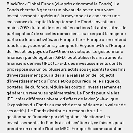
NL
FR
BlackRock Global Funds (ci-après dénommé le Fonds). Le
Fonds cherche à générer un niveau de revenu sur votre
investissement supérieur à la moyenne et à conserver une
BlackRock
croissance du capital à long terme. Le Fonds investit au
moins 70% du total de son actif en actions (et autres titres de
iShares
participation) de sociétés domiciliées, ou exerçant la majeure
partie de leurs activités, en Europe. Par « Europe », on entend
tous les pays européens, y compris le Royaume-Uni, l’Europe
Aladdin
de l’Est et les pays de l’ex-Union soviétique. Le gestionnaire
financier par délégation (GFD) peut utiliser les instruments
Notre société
financiers dérivés (IFD) (c.-à-d. des investissements dont le
prix repose sur un ou plusieurs actifs sous-jacents) à des fins
d'investissement pour aider à la réalisation de l'objectif
d'investissement du Fonds et/ou pour réduire le risque du
portefeuille du fonds, réduire les coûts d'investissement et
générer un revenu supplémentaire. Le Fonds peut, via les
IFD, créer différents niveaux d’effets de levier (c.-à-d. que
l’exposition du Fonds au marché est supérieure à la valeur de
ses actifs). Le Fonds distribue un revenu brut. Le
gestionnaire financier par délégation sélectionne les
investissements du Fonds à sa discrétion et, ce faisant, peut
prendre en compte l'Indice MSCI Europe. Recommandation :