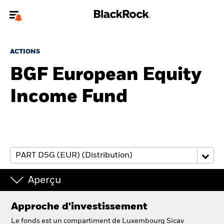
Bienvenue sur le site BlackRock pour les particuliers
ACTIONS
Pour accéder directement à un autre site BlackRock, veuillez mettre à
jour
votre type d'utilisateur
BGF European Equity
Income Fund
A propos de BlackRock
Produits
Education
Investisseurs particuliers
Aperçu
België
Approche d'investissement
Change location
Le fonds est un compartiment de Luxembourg Sicav