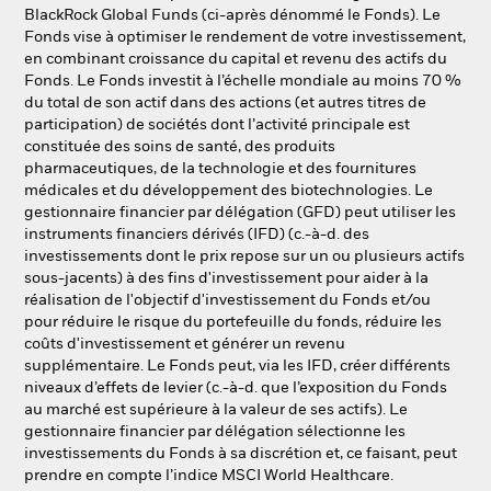
NL
FR
BlackRock Global Funds (ci-après dénommé le Fonds). Le
Fonds vise à optimiser le rendement de votre investissement,
en combinant croissance du capital et revenu des actifs du
BlackRock
Fonds. Le Fonds investit à l’échelle mondiale au moins 70 %
du total de son actif dans des actions (et autres titres de
iShares
participation) de sociétés dont l’activité principale est
constituée des soins de santé, des produits
pharmaceutiques, de la technologie et des fournitures
Aladdin
médicales et du développement des biotechnologies. Le
gestionnaire financier par délégation (GFD) peut utiliser les
Notre société
instruments financiers dérivés (IFD) (c.-à-d. des
investissements dont le prix repose sur un ou plusieurs actifs
sous-jacents) à des fins d'investissement pour aider à la
réalisation de l'objectif d'investissement du Fonds et/ou
pour réduire le risque du portefeuille du fonds, réduire les
coûts d'investissement et générer un revenu
supplémentaire. Le Fonds peut, via les IFD, créer différents
niveaux d’effets de levier (c.-à-d. que l’exposition du Fonds
au marché est supérieure à la valeur de ses actifs). Le
gestionnaire financier par délégation sélectionne les
investissements du Fonds à sa discrétion et, ce faisant, peut
prendre en compte l’indice MSCI World Healthcare.