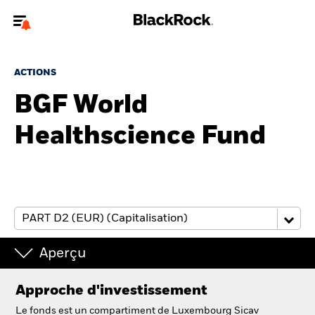
Bienvenue sur le site BlackRock pour les particuliers
ACTIONS
Pour accéder directement à un autre site BlackRock, veuillez mettre à
jour
votre type d'utilisateur
BGF World
Healthscience Fund
A propos de BlackRock
Produits
Education
Investisseurs particuliers
Aperçu
België
Approche d'investissement
Change location
Le fonds est un compartiment de Luxembourg Sicav