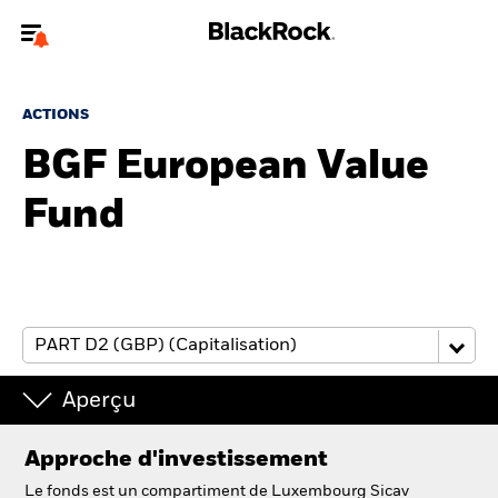
Bienvenue sur le site BlackRock pour les particuliers
ACTIONS
Pour accéder directement à un autre site BlackRock, veuillez mettre à
jour
votre type d'utilisateur
BGF European Value
Fund
A propos de BlackRock
Produits
Education
Investisseurs particuliers
Aperçu
België
Approche d'investissement
Change location
Le fonds est un compartiment de Luxembourg Sicav