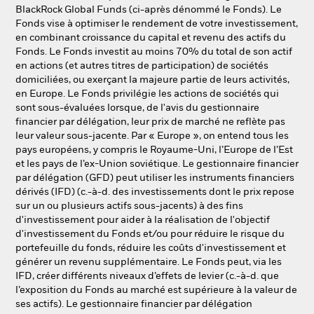
NL
FR
BlackRock Global Funds (ci-après dénommé le Fonds). Le
Fonds vise à optimiser le rendement de votre investissement,
en combinant croissance du capital et revenu des actifs du
BlackRock
Fonds. Le Fonds investit au moins 70% du total de son actif
en actions (et autres titres de participation) de sociétés
iShares
domiciliées, ou exerçant la majeure partie de leurs activités,
en Europe. Le Fonds privilégie les actions de sociétés qui
sont sous-évaluées lorsque, de l'avis du gestionnaire
Aladdin
financier par délégation, leur prix de marché ne reflète pas
leur valeur sous-jacente. Par « Europe », on entend tous les
Notre société
pays européens, y compris le Royaume-Uni, l’Europe de l’Est
et les pays de l’ex-Union soviétique. Le gestionnaire financier
par délégation (GFD) peut utiliser les instruments financiers
dérivés (IFD) (c.-à-d. des investissements dont le prix repose
sur un ou plusieurs actifs sous-jacents) à des fins
d'investissement pour aider à la réalisation de l'objectif
d'investissement du Fonds et/ou pour réduire le risque du
portefeuille du fonds, réduire les coûts d'investissement et
générer un revenu supplémentaire. Le Fonds peut, via les
IFD, créer différents niveaux d’effets de levier (c.-à-d. que
l’exposition du Fonds au marché est supérieure à la valeur de
ses actifs). Le gestionnaire financier par délégation