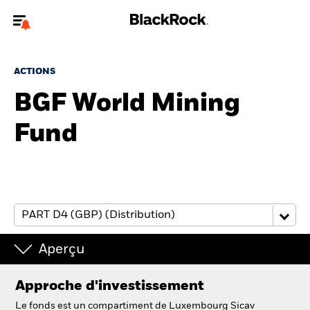
Bienvenue sur le site BlackRock pour les particuliers
ACTIONS
Pour accéder directement à un autre site BlackRock, veuillez mettre à
jour
votre type d'utilisateur
BGF World Mining
Fund
A propos de BlackRock
Produits
Education
Investisseurs particuliers
Aperçu
België
Approche d'investissement
Change location
Le fonds est un compartiment de Luxembourg Sicav