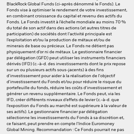
NL
FR
BlackRock Global Funds (ci-après dénommé le Fonds). Le
Fonds vise à optimiser le rendement de votre investissement,
en combinant croissance du capital et revenu des actifs du
BlackRock
Fonds. Le Fonds investit à l’échelle mondiale au moins 70 %
du total de son actif dans des actions (et autres titres de
iShares
participation) de sociétés dont l’activité principale est
l’exploitation et/ou la production de métaux et/ou de
minerais de base ou précieux. Le Fonds ne détient pas
Aladdin
physiquement d’or ni de métaux. Le gestionnaire financier
par délégation (GFD) peut utiliser les instruments financiers
Notre société
dérivés (IFD) (c.-à-d. des investissements dont le prix repose
sur un ou plusieurs actifs sous-jacents) à des fins
d'investissement pour aider à la réalisation de l'objectif
d'investissement du Fonds et/ou pour réduire le risque du
portefeuille du fonds, réduire les coûts d'investissement et
générer un revenu supplémentaire. Le Fonds peut, via les
IFD, créer différents niveaux d’effets de levier (c.-à-d. que
l’exposition du Fonds au marché est supérieure à la valeur de
ses actifs). Le gestionnaire financier par délégation
sélectionne les investissements du Fonds à sa discrétion et,
ce faisant, peut prendre en compte l'Indice Euromoney
Global Mining. Recommandation : Ce Fonds pourrait ne pas