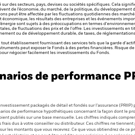
 sur des secteurs, pays, devises ou sociétés spécifiques. Cela signif
èvent de l’économie, du marché, de la politique, du développement 
ctions peut être affectée par les fluctuations quotidiennes des marché
et économique, les résultats des entreprises et les événements import
 l’énergie sont sujets à des préoccupations en termes d'environnem
es, de fluctuations des prix et de l'offre.
Les investissements en tit
nement ou de développement durable, de taxes, de réglementations
de tout établissement fournissant des services tels que la garde d'acti
nstruments peut exposer le Fonds à des pertes financières.
Risque de 
s pour négocier facilement les investissements du Fonds.
narios de performance P
nvestissement packagés de détail et fondés sur l’assurance (PRIIP) pr
énarios de performance hypothétiques concernant la façon dont le pr
 soient publiés sur une base mensuelle. Les chiffres indiqués compren
ais dus à votre conseiller ou distributeur. Ces chiffres ne tiennent 
 sur les montants que vous recevrez. Ce que vous obtiendrez de ce 