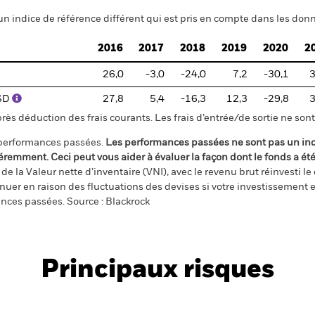
un indice de référence différent qui est pris en compte dans les donn
2016
2017
2018
2019
2020
2
26,0
-3,0
-24,0
7,2
-30,1
3
USD
27,8
5,4
-16,3
12,3
-29,8
3
s déduction des frais courants. Les frais d’entrée/de sortie ne sont 
 performances passées.
Les performances passées ne sont pas un ind
éremment. Ceci peut vous aider à évaluer la façon dont le fonds a ét
e la Valeur nette d’inventaire (VNI), avec le revenu brut réinvesti l
er en raison des fluctuations des devises si votre investissement e
ances passées. Source : Blackrock
Principaux risques