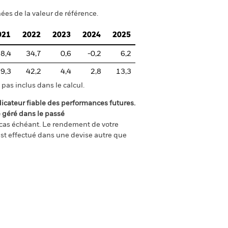
ées de la valeur de référence.
021
2022
2023
2024
2025
8,4
34,7
0,6
-0,2
6,2
9,3
42,2
4,4
2,8
13,3
pas inclus dans le calcul.
icateur fiable des performances futures.
é géré dans le passé
e cas échéant. Le rendement de votre
st effectué dans une devise autre que