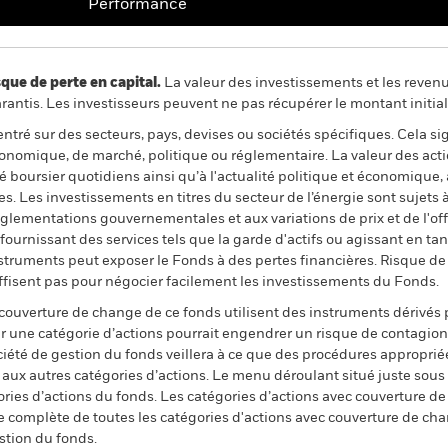
Performance
 de perte en capital.
La valeur des investissements et les reven
ntis. Les investisseurs peuvent ne pas récupérer le montant initial
ntré sur des secteurs, pays, devises ou sociétés spécifiques. Cela si
onomique, de marché, politique ou réglementaire. La valeur des action
oursier quotidiens ainsi qu’à l'actualité politique et économique, a
es. Les investissements en titres du secteur de l’énergie sont sujets 
réglementations gouvernementales et aux variations de prix et de l'off
 fournissant des services tels que la garde d'actifs ou agissant en ta
truments peut exposer le Fonds à des pertes financières. Risque de li
uffisent pas pour négocier facilement les investissements du Fonds.
 couverture de change de ce fonds utilisent des instruments dérivés 
 une catégorie d’actions pourrait engendrer un risque de contagion (e
ciété de gestion du fonds veillera à ce que des procédures appropriée
n aux autres catégories d’actions. Le menu déroulant situé juste sou
égories d’actions du fonds. Les catégories d’actions avec couverture 
 complète de toutes les catégories d'actions avec couverture de ch
stion du fonds.