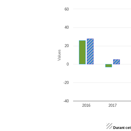
Chart
60
Bar chart with 2 data series.
The chart has 1 X axis displaying categor
The chart has 1 Y axis displaying Values.
40
20
Values
0
-20
-40
2016
2017
End of interactive chart.
Durant cet