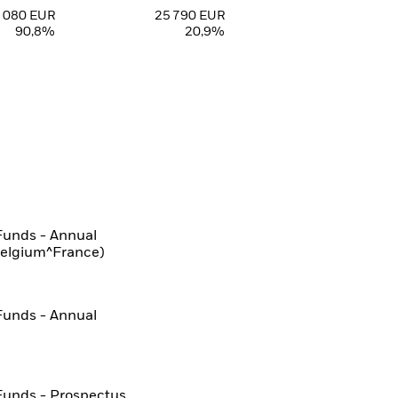
 080 EUR
25 790 EUR
90,8%
20,9%
Funds - Annual
Belgium^France)
Funds - Annual
Funds - Prospectus