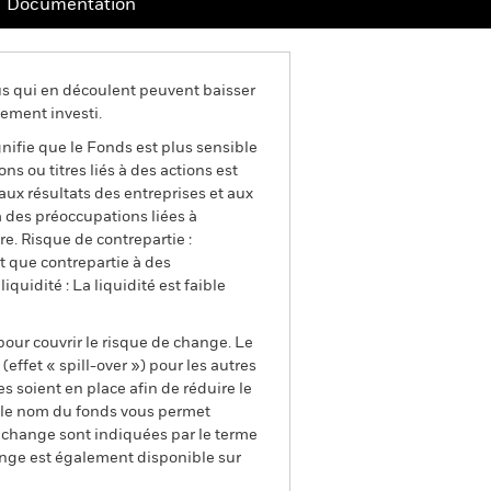
Documentation
us qui en découlent peuvent baisser
ement investi.
gnifie que le Fonds est plus sensible
s ou titres liés à des actions est
ux résultats des entreprises et aux
à des préoccupations liées à
re. Risque de contrepartie :
nt que contrepartie à des
quidité : La liquidité est faible
pour couvrir le risque de change. Le
ffet « spill-over ») pour les autres
s soient en place afin de réduire le
s le nom du fonds vous permet
de change sont indiquées par le terme
ange est également disponible sur