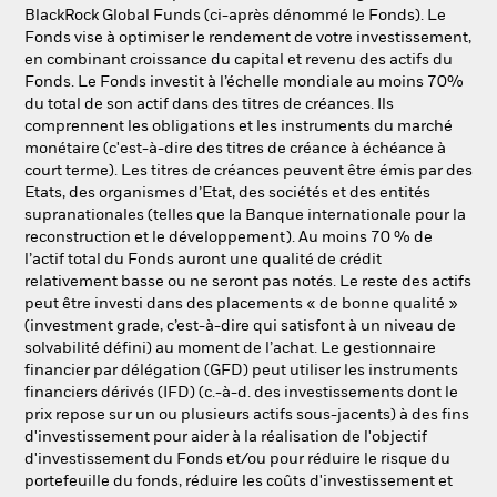
NL
FR
BlackRock Global Funds (ci-après dénommé le Fonds). Le
Fonds vise à optimiser le rendement de votre investissement,
en combinant croissance du capital et revenu des actifs du
BlackRock
Fonds. Le Fonds investit à l’échelle mondiale au moins 70%
du total de son actif dans des titres de créances. Ils
iShares
comprennent les obligations et les instruments du marché
monétaire (c'est-à-dire des titres de créance à échéance à
court terme). Les titres de créances peuvent être émis par des
Aladdin
Etats, des organismes d’Etat, des sociétés et des entités
supranationales (telles que la Banque internationale pour la
Notre société
reconstruction et le développement). Au moins 70 % de
l’actif total du Fonds auront une qualité de crédit
relativement basse ou ne seront pas notés. Le reste des actifs
peut être investi dans des placements « de bonne qualité »
(investment grade, c’est-à-dire qui satisfont à un niveau de
solvabilité défini) au moment de l’achat. Le gestionnaire
financier par délégation (GFD) peut utiliser les instruments
financiers dérivés (IFD) (c.-à-d. des investissements dont le
prix repose sur un ou plusieurs actifs sous-jacents) à des fins
d'investissement pour aider à la réalisation de l'objectif
d'investissement du Fonds et/ou pour réduire le risque du
portefeuille du fonds, réduire les coûts d'investissement et