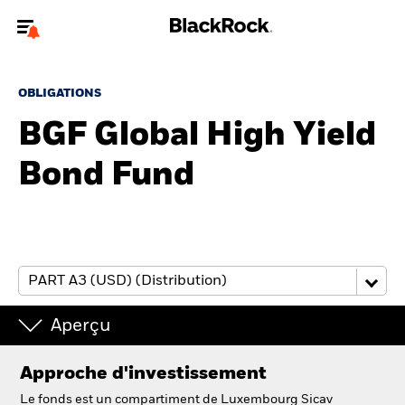
Bienvenue sur le site BlackRock pour les particuliers
OBLIGATIONS
Pour accéder directement à un autre site BlackRock, veuillez mettre à
jour
votre type d'utilisateur
BGF Global High Yield
Bond Fund
A propos de BlackRock
Produits
Education
Investisseurs particuliers
Aperçu
België
Approche d'investissement
Change location
Le fonds est un compartiment de Luxembourg Sicav