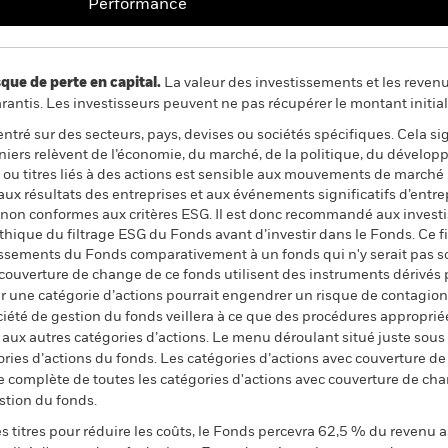
Performance
 de perte en capital.
La valeur des investissements et les reven
ntis. Les investisseurs peuvent ne pas récupérer le montant initial
ntré sur des secteurs, pays, devises ou sociétés spécifiques. Cela si
iers relèvent de l’économie, du marché, de la politique, du dévelo
 ou titres liés à des actions est sensible aux mouvements de marché 
aux résultats des entreprises et aux événements significatifs d’entrep
és non conformes aux critères ESG. Il est donc recommandé aux invest
ique du filtrage ESG du Fonds avant d’investir dans le Fonds. Ce fi
tissements du Fonds comparativement à un fonds qui n'y serait pas s
 couverture de change de ce fonds utilisent des instruments dérivés 
 une catégorie d’actions pourrait engendrer un risque de contagion (e
ciété de gestion du fonds veillera à ce que des procédures appropriée
n aux autres catégories d’actions. Le menu déroulant situé juste sou
égories d’actions du fonds. Les catégories d’actions avec couverture 
 complète de toutes les catégories d'actions avec couverture de ch
stion du fonds.
 titres pour réduire les coûts, le Fonds percevra 62,5 % du revenu a