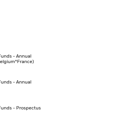
Funds - Annual
Belgium^France)
Funds - Annual
Funds - Prospectus