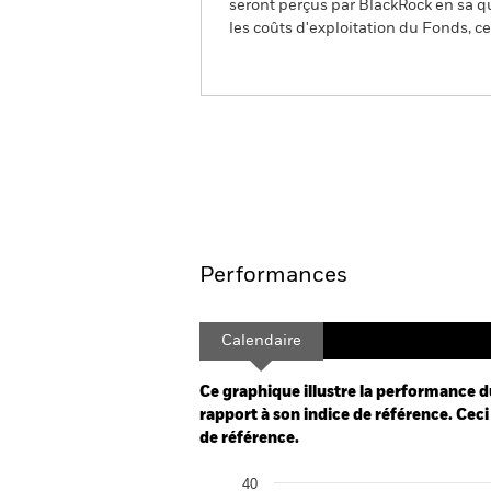
seront perçus par BlackRock en sa qu
les coûts d'exploitation du Fonds, cel
BGF European Equity Tran
Aperçu
Performances
Calendaire
Ce graphique illustre la performance d
rapport à son indice de référence. Ceci 
de référence.
Chart
40