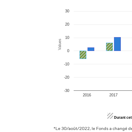
Bar chart with 2 data series.
The chart has 1 X axis displaying categor
The chart has 1 Y axis displaying Values.
30
20
10
Values
0
-10
-20
-30
2016
2017
End of interactive chart.
Durant cet
*Le 30/août/2022, le Fonds a changé de 