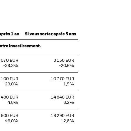
après 1 an
Si vous sortez après 5 ans
votre investissement.
 070 EUR
3 150 EUR
-39,3%
-20,6%
 100 EUR
10 770 EUR
-29,0%
1,5%
 480 EUR
14 840 EUR
4,8%
8,2%
 600 EUR
18 290 EUR
46,0%
12,8%