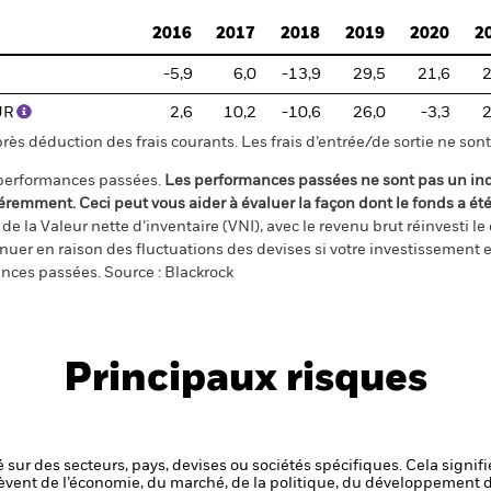
2016
2017
2018
2019
2020
2
-5,9
6,0
-13,9
29,5
21,6
2
EUR
2,6
10,2
-10,6
26,0
-3,3
2
s déduction des frais courants. Les frais d’entrée/de sortie ne sont 
 performances passées.
Les performances passées ne sont pas un ind
éremment. Ceci peut vous aider à évaluer la façon dont le fonds a ét
e la Valeur nette d’inventaire (VNI), avec le revenu brut réinvesti l
er en raison des fluctuations des devises si votre investissement e
ances passées. Source : Blackrock
Principaux risques
 sur des secteurs, pays, devises ou sociétés spécifiques. Cela signif
èvent de l’économie, du marché, de la politique, du développement 