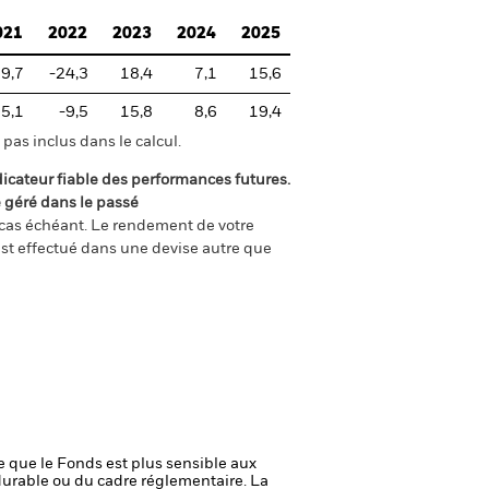
021
2022
2023
2024
2025
9,7
-24,3
18,4
7,1
15,6
5,1
-9,5
15,8
8,6
19,4
pas inclus dans le calcul.
icateur fiable des performances futures.
é géré dans le passé
e cas échéant. Le rendement de votre
st effectué dans une devise autre que
ie que le Fonds est plus sensible aux
durable ou du cadre réglementaire.
La