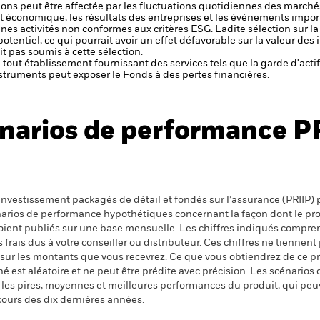
ctions peut être affectée par les fluctuations quotidiennes des marché
et économique, les résultats des entreprises et les événements import
aines activités non conformes aux critères ESG. Ladite sélection sur l
potentiel, ce qui pourrait avoir un effet défavorable sur la valeur d
t pas soumis à cette sélection.
de tout établissement fournissant des services tels que la garde d'acti
struments peut exposer le Fonds à des pertes financières.
narios de performance P
nvestissement packagés de détail et fondés sur l’assurance (PRIIP) pr
énarios de performance hypothétiques concernant la façon dont le pr
 soient publiés sur une base mensuelle. Les chiffres indiqués compren
ais dus à votre conseiller ou distributeur. Ces chiffres ne tiennent 
 sur les montants que vous recevrez. Ce que vous obtiendrez de ce 
 est aléatoire et ne peut être prédite avec précision. Les scénarios 
nt les pires, moyennes et meilleures performances du produit, qui pe
cours des dix dernières années.