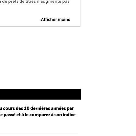
u de prêts de titres n'augmente pas
Afficher moins
SFDR Web Disclosure
Prospectus
Documentation
u cours des 10 dernières années par
le passé et à le comparer à son indice