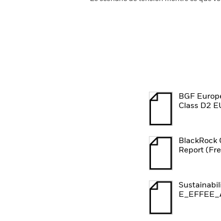
BGF Europe
Class D2 E
BlackRock 
Report (Fr
Sustainabil
E_EFFEE_A