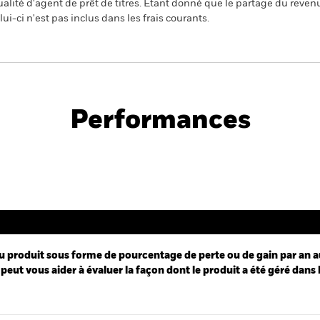
alité d'agent de prêt de titres. Etant donné que le partage du reven
ui-ci n'est pas inclus dans les frais courants.
PRIIP KID
sition Fund
Performances
Performance
u produit sous forme de pourcentage de perte ou de gain par an a
peut vous aider à évaluer la façon dont le produit a été géré dans 