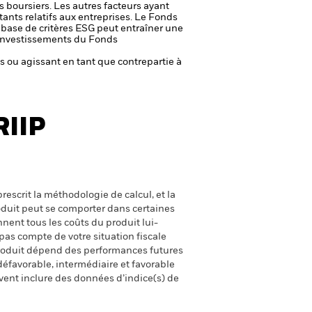
s boursiers. Les autres facteurs ayant
ants relatifs aux entreprises.
Le Fonds
a base de critères ESG peut entraîner une
es investissements du Fonds
fs ou agissant en tant que contrepartie à
RIIP
escrit la méthodologie de calcul, et la
oduit peut se comporter dans certaines
nent tous les coûts du produit lui-
pas compte de votre situation fiscale
produit dépend des performances futures
défavorable, intermédiaire et favorable
uvent inclure des données d’indice(s) de