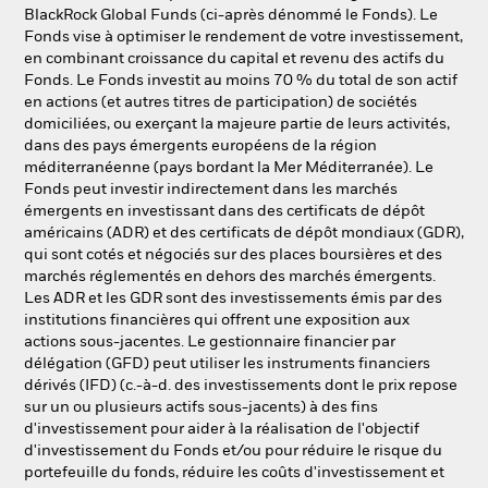
NL
FR
BlackRock Global Funds (ci-après dénommé le Fonds). Le
Fonds vise à optimiser le rendement de votre investissement,
en combinant croissance du capital et revenu des actifs du
BlackRock
Fonds. Le Fonds investit au moins 70 % du total de son actif
en actions (et autres titres de participation) de sociétés
iShares
domiciliées, ou exerçant la majeure partie de leurs activités,
dans des pays émergents européens de la région
méditerranéenne (pays bordant la Mer Méditerranée). Le
Aladdin
Fonds peut investir indirectement dans les marchés
émergents en investissant dans des certificats de dépôt
Notre société
américains (ADR) et des certificats de dépôt mondiaux (GDR),
qui sont cotés et négociés sur des places boursières et des
marchés réglementés en dehors des marchés émergents.
Les ADR et les GDR sont des investissements émis par des
institutions financières qui offrent une exposition aux
actions sous-jacentes. Le gestionnaire financier par
délégation (GFD) peut utiliser les instruments financiers
dérivés (IFD) (c.-à-d. des investissements dont le prix repose
sur un ou plusieurs actifs sous-jacents) à des fins
d'investissement pour aider à la réalisation de l'objectif
d'investissement du Fonds et/ou pour réduire le risque du
portefeuille du fonds, réduire les coûts d'investissement et