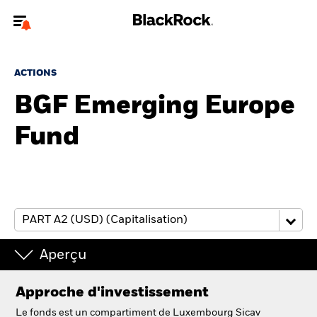
Bienvenue sur le site BlackRock pour les particuliers
ACTIONS
Pour accéder directement à un autre site BlackRock, veuillez mettre à
jour
votre type d'utilisateur
BGF Emerging Europe
Fund
A propos de BlackRock
Produits
Education
Investisseurs particuliers
Aperçu
België
Approche d'investissement
Change location
Le fonds est un compartiment de Luxembourg Sicav