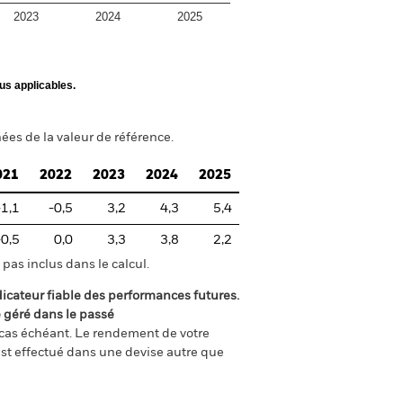
2023
2024
2025
us applicables.
ées de la valeur de référence.
021
2022
2023
2024
2025
-1,1
-0,5
3,2
4,3
5,4
-0,5
0,0
3,3
3,8
2,2
pas inclus dans le calcul.
icateur fiable des performances futures.
é géré dans le passé
e cas échéant. Le rendement de votre
st effectué dans une devise autre que