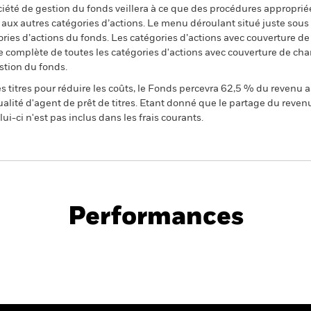
ciété de gestion du fonds veillera à ce que des procédures appropriée
n aux autres catégories d’actions. Le menu déroulant situé juste sou
égories d’actions du fonds. Les catégories d’actions avec couverture 
 complète de toutes les catégories d'actions avec couverture de ch
stion du fonds.
 titres pour réduire les coûts, le Fonds percevra 62,5 % du revenu a
alité d'agent de prêt de titres. Etant donné que le partage du reven
ui-ci n'est pas inclus dans les frais courants.
PRIIP KID
me Strategies Fund
Performances
Performance