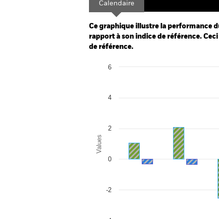
Calendaire
Ce graphique illustre la performance d
rapport à son indice de référence. Ceci 
de référence.
Chart
6
Bar chart with 2 data series.
The chart has 1 X axis displaying categor
The chart has 1 Y axis displaying Values.
4
2
Values
0
-2