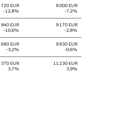
 720 EUR
8 000 EUR
-12,8%
-7,2%
 940 EUR
9 170 EUR
-10,6%
-2,8%
 680 EUR
9 830 EUR
-3,2%
-0,6%
 370 EUR
11 230 EUR
3,7%
3,9%