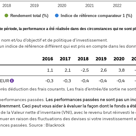
2018
2019
2020
2021
2022
Rendement total (%)
Indice de référence comparateur 1 (%)
te période, la performance a été réalisée dans des circonstances qui ne sont pl
nom et/ou d’objectif et de politique d’investissement.
un indice de référence différent qui est pris en compte dans les donn
2016
2017
2018
2019
2020
2
1,1
2,1
-2,5
2,6
3,8
) EUR
-0,3
-0,3
-0,4
-0,4
-0,4
s déduction des frais courants. Les frais d’entrée/de sortie ne sont 
 performances passées.
Les performances passées ne sont pas un ind
éremment. Ceci peut vous aider à évaluer la façon dont le fonds a ét
e la Valeur nette d’inventaire (VNI), avec le revenu brut réinvesti l
er en raison des fluctuations des devises si votre investissement e
ances passées. Source : Blackrock