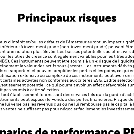
Principaux risques
 taux d'intérêt et/ou les défauts de l'émetteur auront un impact signif
é inférieure à investment grade (non-investment grade) peuvent être 
nt une notation plus élevée. Les baisses potentielles ou effectives d
our les titres de créance sont également valables pour les titres adoss
BS). Ces instruments peuvent être soumis à un « risque de liquidit
einement la valeur des actifs sous-jacents.
Les instruments dérivés 
ls se rapportent et peuvent amplifier les pertes et les gains, ce qui 
utilisation extensive ou complexe de ces instruments peut avoir un 
t certaines activités non conformes aux critères ESG. Ladite sélectio
nvestissement potentiel, ce qui pourrait avoir un effet défavorable s
t pas soumis à cette sélection.
de tout établissement fournissant des services tels que la garde d'acti
nstruments peut exposer le Fonds à des pertes financières.
Risque de 
ne lui verse pas les revenus dus ou ne lui rembourse pas le capital à
 les ventes ne suffisent pas pour négocier facilement les investissem
narios de performance P