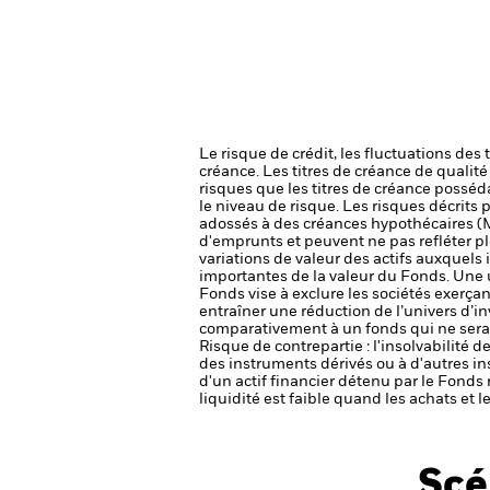
Le risque de crédit, les fluctuations des
créance. Les titres de créance de qualit
risques que les titres de créance posséda
le niveau de risque.
Les risques décrits p
adossés à des créances hypothécaires (M
d'emprunts et peuvent ne pas refléter pl
variations de valeur des actifs auxquels i
importantes de la valeur du Fonds. Une 
Fonds vise à exclure les sociétés exerçan
entraîner une réduction de l’univers d’i
comparativement à un fonds qui ne serai
Risque de contrepartie : l'insolvabilité 
des instruments dérivés ou à d'autres i
d'un actif financier détenu par le Fonds 
liquidité est faible quand les achats et
Scé