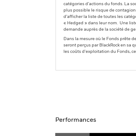
catégories d’actions du fonds. La so
plus possible le risque de contagio
d’afficher la liste de toutes les cat
« Hedged » dans leur nom. Une liste
demande auprès de la société de ge
Dans la mesure où le Fonds prête des
seront perçus par BlackRock en sa qu
les coûts d'exploitation du Fonds, cel
BlackRock ESG Fixed Inco
Aperçu
Performances