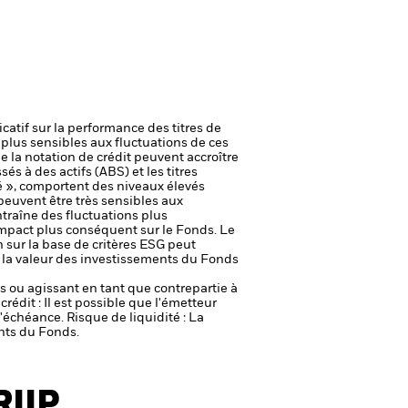
icatif sur la performance des titres de
plus sensibles aux fluctuations de ces
e la notation de crédit peuvent accroître
és à des actifs (ABS) et les titres
é », comportent des niveaux élevés
peuvent être très sensibles aux
entraîne des fluctuations plus
impact plus conséquent sur le Fonds.
Le
n sur la base de critères ESG peut
ur la valeur des investissements du Fonds
fs ou agissant en tant que contrepartie à
crédit : Il est possible que l'émetteur
 l'échéance.
Risque de liquidité : La
ents du Fonds.
RIIP