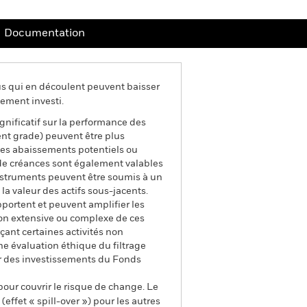
Documentation
us qui en découlent peuvent baisser
ement investi.
ignificatif sur la performance des
ment grade) peuvent être plus
 Les abaissements potentiels ou
es de créances sont également valables
 instruments peuvent être soumis à un
la valeur des actifs sous-jacents.
pportent et peuvent amplifier les
tion extensive ou complexe de ces
çant certaines activités non
e évaluation éthique du filtrage
eur des investissements du Fonds
pour couvrir le risque de change. Le
ffet « spill-over ») pour les autres