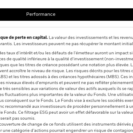
Performance
 de perte en capital.
La valeur des investissements et les reven
ntis. Les investisseurs peuvent ne pas récupérer le montant initial
 des taux d'intérêt et/ou les défauts de l'émetteur auront un impact s
ances de qualité inférieure à la qualité d'investissement (non-invest
sques que les titres de créance possédant une notation plus élevée.
uvent accroître le niveau de risque. Les risques décrits pour les titr
 (ABS) et les titres adossés à des créances hypothécaires (MBS). Ces
des niveaux élevés d'emprunts et peuvent ne pas refléter pleinement 
 très sensibles aux variations de valeur des actifs auxquels ils se ra
 des fluctuations plus importantes de la valeur du Fonds. Une utilisa
s conséquent sur le Fonds. Le Fonds vise à exclure les sociétés exer
donc recommandé aux investisseurs de procéder personnellement à un
e Fonds. Ce filtrage ESG peut avoir un effet défavorable sur la val
serait pas soumis.
 couverture de change de ce fonds utilisent des instruments dérivés 
 une catégorie d’actions pourrait engendrer un risque de contagion (e