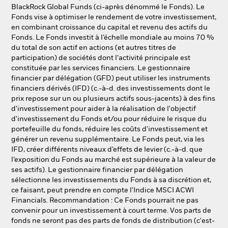
NL
FR
BlackRock Global Funds (ci-après dénommé le Fonds). Le
Fonds vise à optimiser le rendement de votre investissement,
en combinant croissance du capital et revenu des actifs du
BlackRock
Fonds. Le Fonds investit à l’échelle mondiale au moins 70 %
du total de son actif en actions (et autres titres de
iShares
participation) de sociétés dont l’activité principale est
constituée par les services financiers. Le gestionnaire
financier par délégation (GFD) peut utiliser les instruments
Aladdin
financiers dérivés (IFD) (c.-à-d. des investissements dont le
prix repose sur un ou plusieurs actifs sous-jacents) à des fins
Notre société
d'investissement pour aider à la réalisation de l'objectif
d'investissement du Fonds et/ou pour réduire le risque du
portefeuille du fonds, réduire les coûts d'investissement et
générer un revenu supplémentaire. Le Fonds peut, via les
IFD, créer différents niveaux d’effets de levier (c.-à-d. que
l’exposition du Fonds au marché est supérieure à la valeur de
ses actifs). Le gestionnaire financier par délégation
sélectionne les investissements du Fonds à sa discrétion et,
ce faisant, peut prendre en compte l'Indice MSCI ACWI
Financials. Recommandation : Ce Fonds pourrait ne pas
convenir pour un investissement à court terme. Vos parts de
fonds ne seront pas des parts de fonds de distribution (c'est-