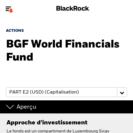
Bienvenue sur le site BlackRock pour les particuliers
ACTIONS
Pour accéder directement à un autre site BlackRock, veuillez mettre à
jour
votre type d'utilisateur
BGF World Financials
Fund
A propos de BlackRock
Produits
Education
Investisseurs particuliers
Aperçu
België
Approche d'investissement
Change location
Le fonds est un compartiment de Luxembourg Sicav