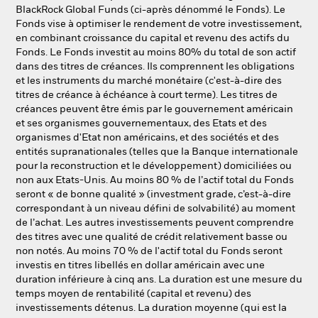
NL
FR
BlackRock Global Funds (ci-après dénommé le Fonds). Le
Fonds vise à optimiser le rendement de votre investissement,
en combinant croissance du capital et revenu des actifs du
BlackRock
Fonds. Le Fonds investit au moins 80% du total de son actif
dans des titres de créances. Ils comprennent les obligations
iShares
et les instruments du marché monétaire (c'est-à-dire des
titres de créance à échéance à court terme). Les titres de
créances peuvent être émis par le gouvernement américain
Aladdin
et ses organismes gouvernementaux, des Etats et des
organismes d'Etat non américains, et des sociétés et des
Notre société
entités supranationales (telles que la Banque internationale
pour la reconstruction et le développement) domiciliées ou
non aux Etats-Unis. Au moins 80 % de l’actif total du Fonds
seront « de bonne qualité » (investment grade, c’est-à-dire
correspondant à un niveau défini de solvabilité) au moment
de l’achat. Les autres investissements peuvent comprendre
des titres avec une qualité de crédit relativement basse ou
non notés. Au moins 70 % de l'actif total du Fonds seront
investis en titres libellés en dollar américain avec une
duration inférieure à cinq ans. La duration est une mesure du
temps moyen de rentabilité (capital et revenu) des
investissements détenus. La duration moyenne (qui est la