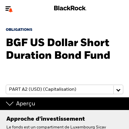
Bienvenue sur le site BlackRock pour les particuliers
OBLIGATIONS
Pour accéder directement à un autre site BlackRock, veuillez mettre à
jour
votre type d'utilisateur
BGF US Dollar Short
Duration Bond Fund
A propos de BlackRock
Produits
Education
Investisseurs particuliers
Aperçu
België
Approche d'investissement
Change location
Le fonds est un compartiment de Luxembourg Sicav