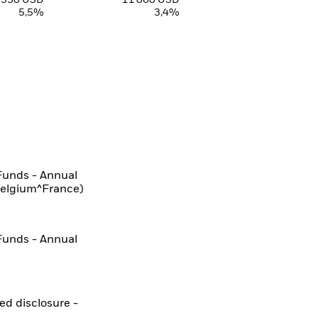
 550 USD
11 060 USD
5,5%
3,4%
Funds - Annual
Belgium^France)
Funds - Annual
ted disclosure -