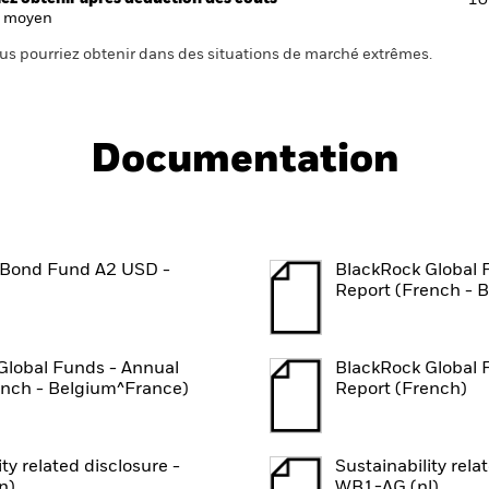
10
 moyen
us pourriez obtenir dans des situations de marché extrêmes.
Documentation
 Bond Fund A2 USD -
BlackRock Global 
Report (French - 
Global Funds - Annual
BlackRock Global 
ench - Belgium^France)
Report (French)
ity related disclosure -
Sustainability rela
n)
WB1-AG (nl)