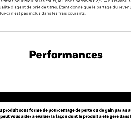
 titres pour réduire les coûts, le Fonds percevra 62,5 % du revenu a
alité d'agent de prêt de titres. Etant donné que le partage du reven
ui-ci n'est pas inclus dans les frais courants.
PRIIP KID
Performances
Performance
u produit sous forme de pourcentage de perte ou de gain par an a
peut vous aider à évaluer la façon dont le produit a été géré dans 