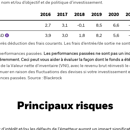
nom et/ou d’objectif et de politique d’investissement.
2016
2017
2018
2019
2020
2
2,7
3,1
-0,1
8,5
6,6
USD
3,9
3,0
1,8
8,2
5,6
s déduction des frais courants. Les frais d’entrée/de sortie ne sont 
 performances passées.
Les performances passées ne sont pas un ind
éremment. Ceci peut vous aider à évaluer la façon dont le fonds a ét
e la Valeur nette d’inventaire (VNI), avec le revenu brut réinvesti l
er en raison des fluctuations des devises si votre investissement e
ances passées. Source : Blackrock
Principaux risques
x d'intérêt et/ou les défauts de l'émetteur auront un impact significat