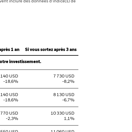
uvent inclure des données d’indice(s) de
après 1 an
Si vous sortez après 3 ans
votre investissement.
 140 USD
7 730 USD
-18,6%
-8,2%
 140 USD
8 130 USD
-18,6%
-6,7%
 770 USD
10 330 USD
-2,3%
1,1%