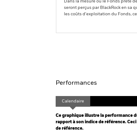
Dans la mesure où le Fonds prête des
seront perçus par BlackRock en sa qu
les coûts d'exploitation du Fonds, cel
BGF World Bond Fund
Aperçu
Performances
Calendaire
Ce graphique illustre la performance d
rapport à son indice de référence. Ceci 
de référence.