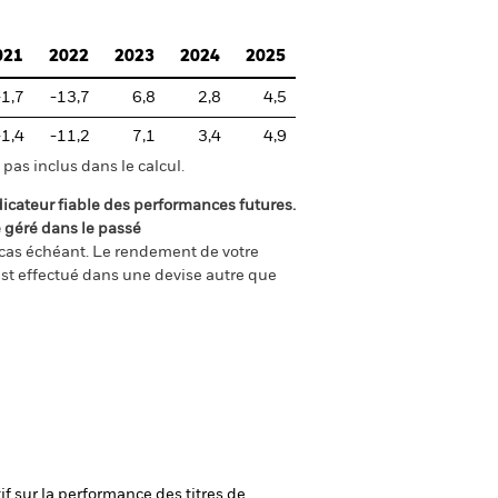
021
2022
2023
2024
2025
-1,7
-13,7
6,8
2,8
4,5
-1,4
-11,2
7,1
3,4
4,9
pas inclus dans le calcul.
icateur fiable des performances futures.
é géré dans le passé
e cas échéant. Le rendement de votre
st effectué dans une devise autre que
if sur la performance des titres de