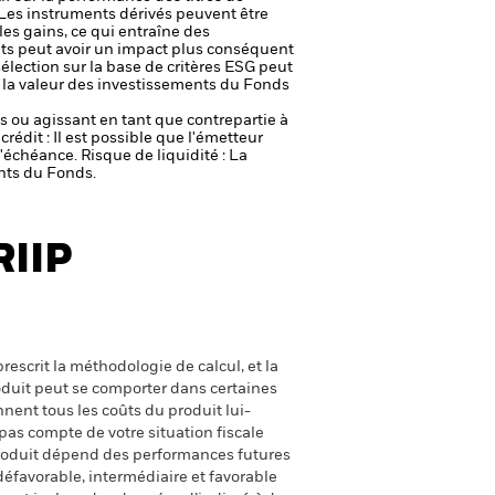
Les instruments dérivés peuvent être
 les gains, ce qui entraîne des
nts peut avoir un impact plus conséquent
lection sur la base de critères ESG peut
ur la valeur des investissements du Fonds
fs ou agissant en tant que contrepartie à
crédit : Il est possible que l'émetteur
 l'échéance.
Risque de liquidité : La
ents du Fonds.
RIIP
escrit la méthodologie de calcul, et la
oduit peut se comporter dans certaines
nent tous les coûts du produit lui-
pas compte de votre situation fiscale
produit dépend des performances futures
défavorable, intermédiaire et favorable