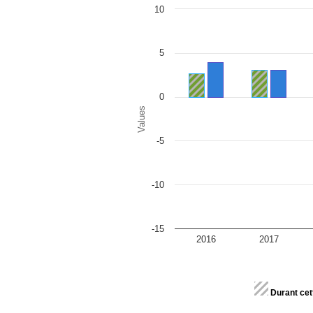
Chart
10
Bar chart with 2 data series.
The chart has 1 X axis displaying categor
The chart has 1 Y axis displaying Values.
5
0
Values
-5
-10
-15
2016
2017
End of interactive chart.
Durant cet