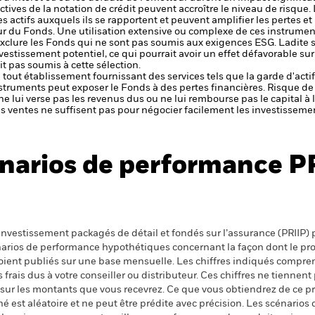
ctives de la notation de crédit peuvent accroître le niveau de risque.
s actifs auxquels ils se rapportent et peuvent amplifier les pertes et
eur du Fonds. Une utilisation extensive ou complexe de ces instrume
xclure les Fonds qui ne sont pas soumis aux exigences ESG. Ladite sé
nvestissement potentiel, ce qui pourrait avoir un effet défavorable s
t pas soumis à cette sélection.
de tout établissement fournissant des services tels que la garde d'acti
nstruments peut exposer le Fonds à des pertes financières.
Risque de 
ne lui verse pas les revenus dus ou ne lui rembourse pas le capital à
 les ventes ne suffisent pas pour négocier facilement les investissem
narios de performance P
nvestissement packagés de détail et fondés sur l’assurance (PRIIP) pr
énarios de performance hypothétiques concernant la façon dont le pr
 soient publiés sur une base mensuelle. Les chiffres indiqués compren
ais dus à votre conseiller ou distributeur. Ces chiffres ne tiennent 
 sur les montants que vous recevrez. Ce que vous obtiendrez de ce 
 est aléatoire et ne peut être prédite avec précision. Les scénarios 