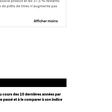
ssocié produit et les 37,5 % restants
u de prêts de titres n'augmente pas
Afficher moins
Prospectus
SFDR Web Disclosure
Documentation
u cours des 10 dernières années par
le passé et à le comparer à son indice