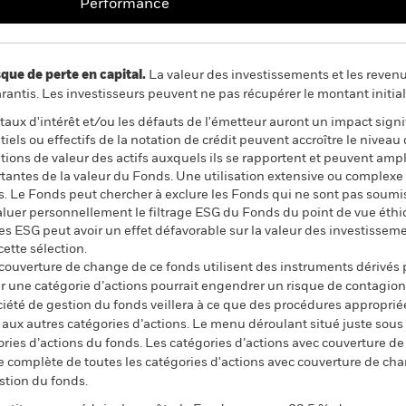
Performance
 de perte en capital.
La valeur des investissements et les reven
ntis. Les investisseurs peuvent ne pas récupérer le montant initial
e taux d'intérêt et/ou les défauts de l'émetteur auront un impact signi
els ou effectifs de la notation de crédit peuvent accroître le niveau
tions de valeur des actifs auxquels ils se rapportent et peuvent amplif
rtantes de la valeur du Fonds. Une utilisation extensive ou complexe
. Le Fonds peut chercher à exclure les Fonds qui ne sont pas soumis
uer personnellement le filtrage ESG du Fonds du point de vue éthiq
ères ESG peut avoir un effet défavorable sur la valeur des investis
ette sélection.
 couverture de change de ce fonds utilisent des instruments dérivés 
 une catégorie d’actions pourrait engendrer un risque de contagion (e
ciété de gestion du fonds veillera à ce que des procédures appropriée
n aux autres catégories d’actions. Le menu déroulant situé juste sou
égories d’actions du fonds. Les catégories d’actions avec couverture 
 complète de toutes les catégories d'actions avec couverture de ch
stion du fonds.