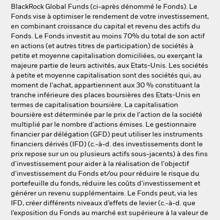
NL
FR
BlackRock Global Funds (ci-après dénommé le Fonds). Le
Fonds vise à optimiser le rendement de votre investissement,
en combinant croissance du capital et revenu des actifs du
BlackRock
Fonds. Le Fonds investit au moins 70% du total de son actif
en actions (et autres titres de participation) de sociétés à
iShares
petite et moyenne capitalisation domiciliées, ou exerçant la
majeure partie de leurs activités, aux Etats-Unis. Les sociétés
à petite et moyenne capitalisation sont des sociétés qui, au
Aladdin
moment de l’achat, appartiennent aux 30 % constituant la
tranche inférieure des places boursières des Etats-Unis en
Notre société
termes de capitalisation boursière. La capitalisation
boursière est déterminée par le prix de l'action de la société
multiplié par le nombre d'actions émises. Le gestionnaire
financier par délégation (GFD) peut utiliser les instruments
financiers dérivés (IFD) (c.-à-d. des investissements dont le
prix repose sur un ou plusieurs actifs sous-jacents) à des fins
d'investissement pour aider à la réalisation de l'objectif
d'investissement du Fonds et/ou pour réduire le risque du
portefeuille du fonds, réduire les coûts d'investissement et
générer un revenu supplémentaire. Le Fonds peut, via les
IFD, créer différents niveaux d’effets de levier (c.-à-d. que
l’exposition du Fonds au marché est supérieure à la valeur de