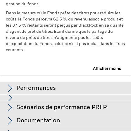
gestion du fonds.
Dans la mesure où le Fonds prête des titres pour réduire les
coûts, le Fonds percevra 62,5 % du revenu associé produit et
les 37,5 % restants seront perçus par BlackRock en sa qualité
d'agent de prêt de titres. Etant donné que le partage du
revenu de prêts de titres n'augmente pas les coûts
d'exploitation du Fonds, celui-ci n'est pas inclus dans les frais
courants.
Afficher moins
BGF US Mid-Cap Value Fund
Performances
Performances
Scénarios de performance PRIIP
La valeur des actions ou titres liés à des actions peut être
affectée par les fluctuations quotidiennes des marchés
boursiers. Les autres facteurs ayant une influence sont
Ce graphique illustre la performance du produit sous
Documentation
l'actualité politique et économique, les résultats des
forme de pourcentage de perte ou de gain par an au cours
Le Règlement de l'UE sur les produits d’investissement
entreprises et les événements importants relatifs aux