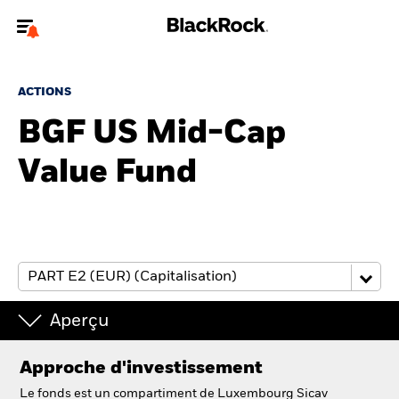
Bienvenue sur le site BlackRock pour les particuliers
ACTIONS
Pour accéder directement à un autre site BlackRock, veuillez mettre à
jour
votre type d'utilisateur
BGF US Mid-Cap
Value Fund
A propos de BlackRock
Produits
Education
Investisseurs particuliers
Aperçu
België
Approche d'investissement
Change location
Le fonds est un compartiment de Luxembourg Sicav