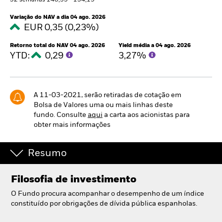
52 semanas 148,35 - 154,19
Portugal
Change location
Variação do NAV a dia 04 ago. 2026
EUR 0,35 (0,23%)
BlackRock
Retorno total do NAV 04 ago. 2026
Yield média a 04 ago. 2026
YTD:
0,29
3,27%
iShares
Aladdin
A 11-03-2021, serão retiradas de cotação em
Bolsa de Valores uma ou mais linhas deste
A nossa empresa
fundo. Consulte
aqui
a carta aos acionistas para
obter mais informações
Resumo
Filosofia de investimento
O Fundo procura acompanhar o desempenho de um índice
constituído por obrigações de dívida pública espanholas.