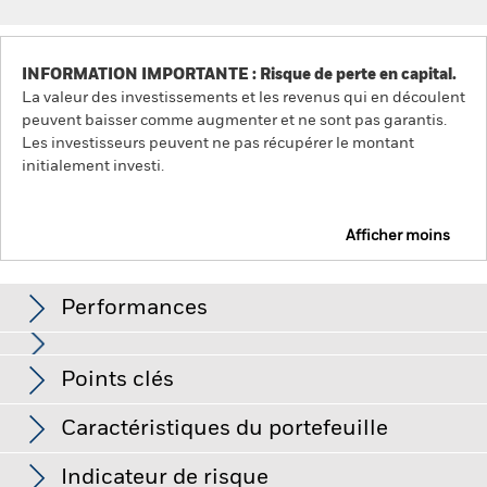
INFORMATION IMPORTANTE : Risque de perte en capital.
La valeur des investissements et les revenus qui en découlent
peuvent baisser comme augmenter et ne sont pas garantis.
Les investisseurs peuvent ne pas récupérer le montant
initialement investi.
Afficher moins
iShares Japan Index Fund (IE)
Performances
Graphique
Points clés
Le risque d'investissement est concentré sur des secteurs,
pays, devises ou sociétés spécifiques. Cela signifie que le
Fonds est plus sensible aux événements locaux, que ces
Voir le graphique complet
Caractéristiques du portefeuille
derniers relèvent de l’économie, du marché, de la politique, du
Actif net
USD 3 882 295
développement durable ou du cadre réglementaire.
La valeur
au 06/août/2026
Performances
des actions ou titres liés à des actions peut être affectée par
Indicateur de risque