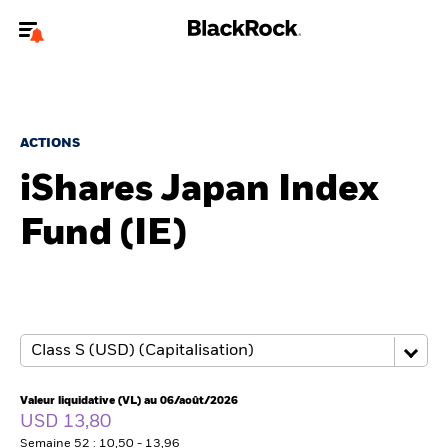
Bienvenue sur le site BlackRock pour les particuliers
Pour accéder directement à un autre site BlackRock, veuillez mettre à
jour
votre type d'utilisateur
.
ACTIONS
iShares Japan Index
Nous connaître
Fund (IE)
Produits
Thèmes
Education
Particuliers
Valeur liquidative (VL) au 06/août/2026
USD 13,80
Semaine 52 : 10,50 - 13,96