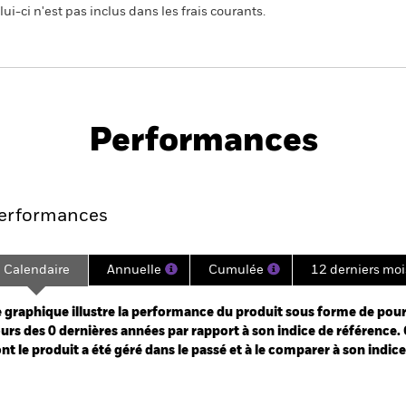
ui-ci n'est pas inclus dans les frais courants.
PRIIP KID
Fiche
SFDR Web Discl
technique
Performances
Points clés
Gérants
Principales posi
erformances
Calendaire
Annuelle
Cumulée
12 derniers moi
ge: 2025-04-30 00:00:00 to 2026-07-31 00:00:00.
: 0 to 120.
 graphique illustre la performance du produit sous forme de pour
urs des 0 dernières années par rapport à son indice de référence. 
nt le produit a été géré dans le passé et à le comparer à son indic
art
r chart with 3 data series.