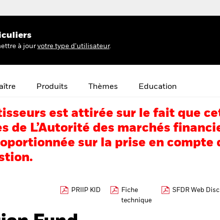
iculiers
ettre à jour
votre type d'utilisateur
.
ître
Produits
Thèmes
Education
tisseurs est attirée sur le fait que
s de L’Autorité des marchés financi
portionnée sur la prise en compte d
stion.
PRIIP KID
Fiche
SFDR Web Disc
technique