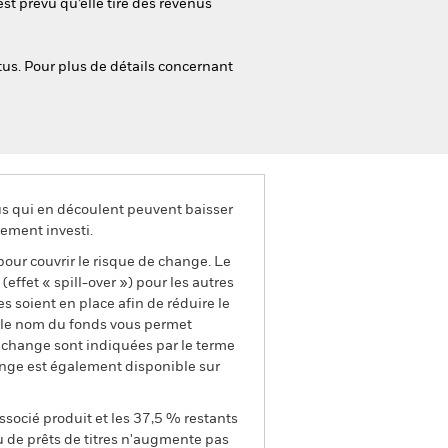
 est prévu qu’elle tire des revenus
tus. Pour plus de détails concernant
us qui en découlent peuvent baisser
ement investi.
pour couvrir le risque de change. Le
ffet « spill-over ») pour les autres
s soient en place afin de réduire le
s le nom du fonds vous permet
de change sont indiquées par le terme
ange est également disponible sur
ssocié produit et les 37,5 % restants
u de prêts de titres n'augmente pas