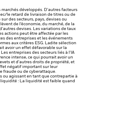
 marchés développés. D'autres facteurs
ec/le retard de livraison de titres ou de
 sur des secteurs, pays, devises ou
elèvent de l’économie, du marché, de la
'autres devises. Les variations de taux
des actions peut être affectée par les
ices des entreprises et les événements
ormes aux critères ESG. Ladite sélection
it avoir un effet défavorable sur la
.
Les entreprises des secteurs liés à l'IA
ence intense, ce qui pourrait avoir un
vets et d'autres droits de propriété, et
effet négatif important sur leur
de fraude ou de cyberattaque.
fs ou agissant en tant que contrepartie à
liquidité : La liquidité est faible quand