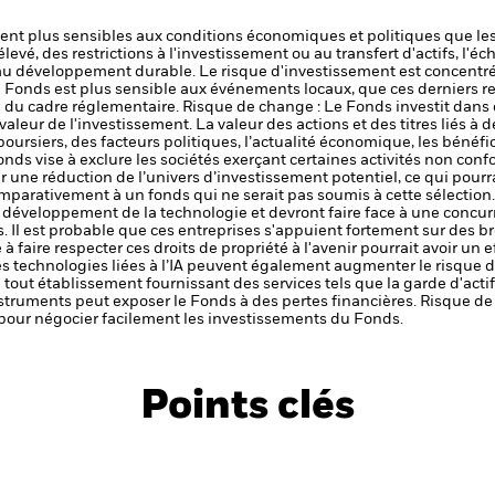
t plus sensibles aux conditions économiques et politiques que les
levé, des restrictions à l'investissement ou au transfert d'actifs, l'éch
 au développement durable.
Le risque d'investissement est concentré
le Fonds est plus sensible aux événements locaux, que ces derniers r
 du cadre réglementaire.
Risque de change : Le Fonds investit dans d
valeur de l'investissement.
La valeur des actions et des titres liés à 
ursiers, des facteurs politiques, l’actualité économique, les bénéf
nds vise à exclure les sociétés exerçant certaines activités non conf
r une réduction de l’univers d’investissement potentiel, ce qui pourra
parativement à un fonds qui ne serait pas soumis à cette sélection
développement de la technologie et devront faire face à une concurr
s. Il est probable que ces entreprises s'appuient fortement sur des bre
 à faire respecter ces droits de propriété à l'avenir pourrait avoir un 
des technologies liées à l’IA peuvent également augmenter le risque 
de tout établissement fournissant des services tels que la garde d'acti
nstruments peut exposer le Fonds à des pertes financières.
Risque de 
s pour négocier facilement les investissements du Fonds.
Points clés