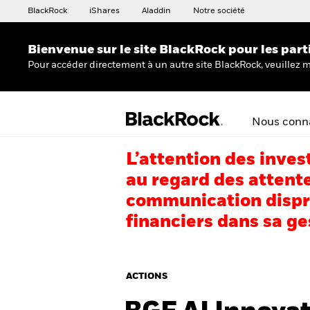
BlackRock
iShares
Aladdin
Notre société
Bienvenue sur le site BlackRock pour les part
Pour accéder directement à un autre site BlackRock, veuillez m
Nous conna
L’attention des inves
au regard des attente
communication dispro
financiers dans sa ge
ACTIONS