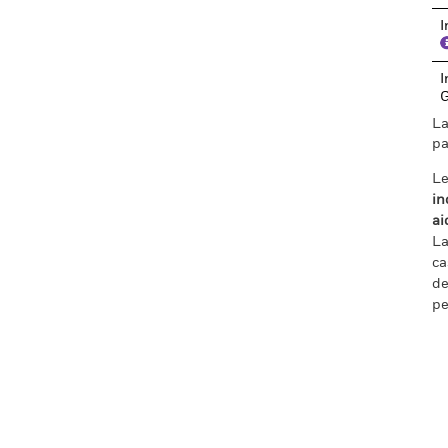
I
I
La
pa
Le
in
ai
La
ca
de
pe