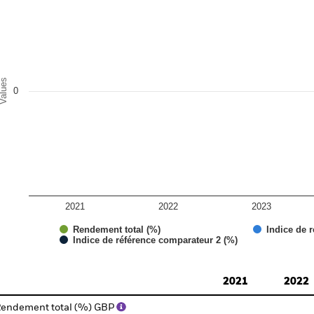
e chart has 1 X axis displaying categories.
e chart has 1 Y axis displaying Values. Range: -0.5 to 0.5.
alues
0
2021
2022
2023
Rendement total (%)
Indice de r
Indice de référence comparateur 2 (%)
d of interactive chart.
2021
2022
endement total (%) GBP