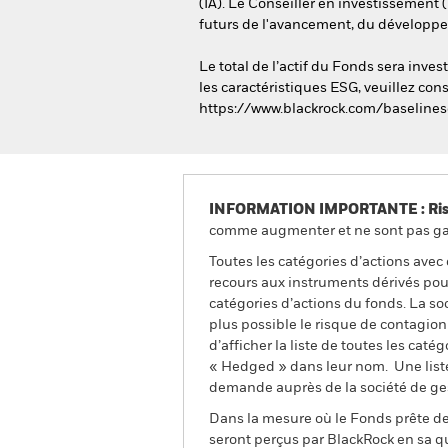
(IA). Le Conseiller en investissement (
futurs de l'avancement, du développeme
Le total de l’actif du Fonds sera inv
les caractéristiques ESG, veuillez cons
https://www.blackrock.com/baselines
INFORMATION IMPORTANTE : Risque
comme augmenter et ne sont pas gara
Toutes les catégories d’actions avec
recours aux instruments dérivés pour
catégories d’actions du fonds. La so
plus possible le risque de contagio
d’afficher la liste de toutes les cat
« Hedged » dans leur nom. Une liste
demande auprès de la société de ge
Dans la mesure où le Fonds prête des
seront perçus par BlackRock en sa qu