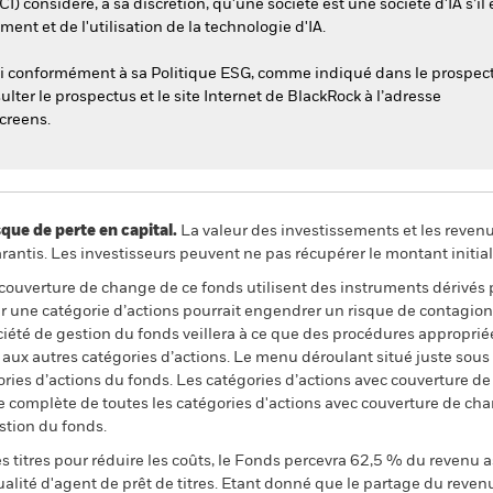
CI) considère, à sa discrétion, qu'une société est une société d'IA s’il
nt et de l'utilisation de la technologie d'IA.
esti conformément à sa Politique ESG, comme indiqué dans le prospec
ulter le prospectus et le site Internet de BlackRock à l’adresse
creens.
 de perte en capital.
La valeur des investissements et les reven
ntis. Les investisseurs peuvent ne pas récupérer le montant initial
 couverture de change de ce fonds utilisent des instruments dérivés 
 une catégorie d’actions pourrait engendrer un risque de contagion (e
ciété de gestion du fonds veillera à ce que des procédures appropriée
n aux autres catégories d’actions. Le menu déroulant situé juste sou
égories d’actions du fonds. Les catégories d’actions avec couverture 
 complète de toutes les catégories d'actions avec couverture de ch
stion du fonds.
 titres pour réduire les coûts, le Fonds percevra 62,5 % du revenu a
alité d'agent de prêt de titres. Etant donné que le partage du reven