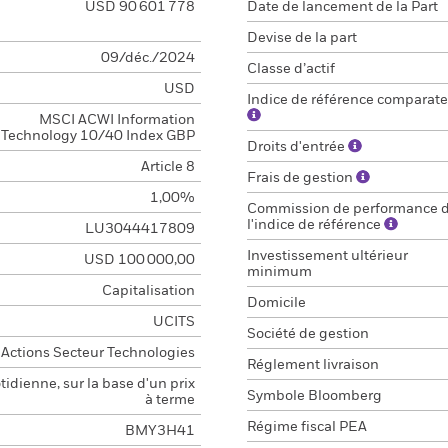
USD 90 601 778
Date de lancement de la Part
Devise de la part
09/déc./2024
Classe d’actif
USD
Indice de référence comparate
MSCI ACWI Information
Technology 10/40 Index GBP
Droits d'entrée
Article 8
Frais de gestion
1,00%
Commission de performance 
l'indice de référence
LU3044417809
Investissement ultérieur
USD 100 000,00
minimum
Capitalisation
Domicile
UCITS
Société de gestion
Actions Secteur Technologies
Réglement livraison
idienne, sur la base d'un prix
Symbole Bloomberg
à terme
Régime fiscal PEA
BMY3H41