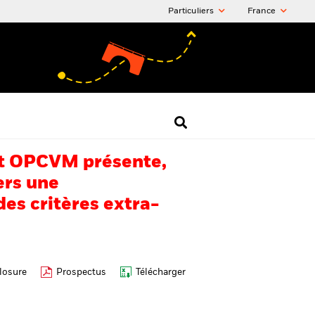
Particuliers
France
 cet OPCVM présente,
ers une
es critères extra-
losure
Prospectus
Télécharger