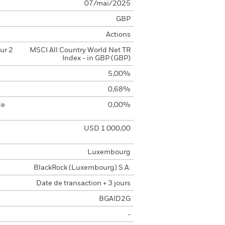
07/mai/2025
GBP
Actions
ur 2
MSCI All Country World Net TR
Index - in GBP (GBP)
5,00%
0,68%
de
0,00%
USD 1 000,00
Luxembourg
BlackRock (Luxembourg) S.A.
Date de transaction + 3 jours
BGAID2G
-