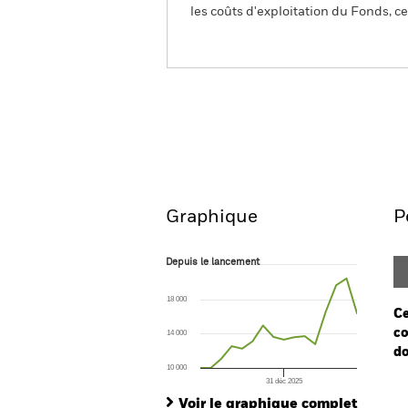
les coûts d'exploitation du Fonds, cel
BGF AI Innovation Fund
Aperçu
Performances
Graphique
P
Depuis le lancement
Depuis le lancement
Line chart with 16 data points.
The chart has 1 X axis displaying Time. Ran
18 000
The chart has 1 Y axis displaying values. Range
Ce
co
14 000
do
10 000
31 déc 2025
Ch
End of interactive chart.
Ba
Voir le graphique complet