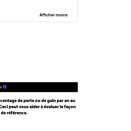
Afficher moins
osure
Prospectus
Télécharger
tions
Documentation
s
centage de perte ou de gain par an au
Ceci peut vous aider à évaluer la façon
e de référence.