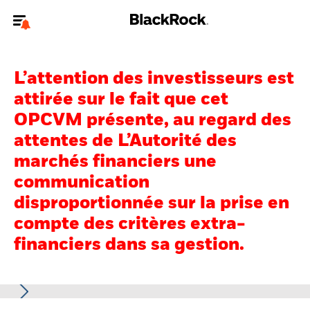
Bienvenue sur le site BlackRock pour les particuliers
L’attention des investisseurs est
Pour accéder directement à un autre site BlackRock, veuillez mettre à
jour
votre type d'utilisateur
.
attirée sur le fait que cet
OPCVM présente, au regard des
Nous connaître
attentes de L’Autorité des
marchés financiers une
Produits
communication
Thèmes
disproportionnée sur la prise en
compte des critères extra-
Education
financiers dans sa gestion.
Particuliers