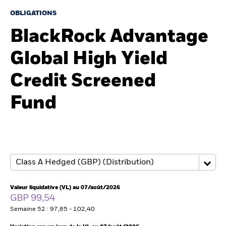
France
Change location
OBLIGATIONS
BlackRock Advantage
BlackRock
Global High Yield
iShares
Credit Screened
Aladdin
Fund
Notre société
Valeur liquidative (VL) au 07/août/2026
GBP 99,54
Semaine 52 : 97,85 - 102,40