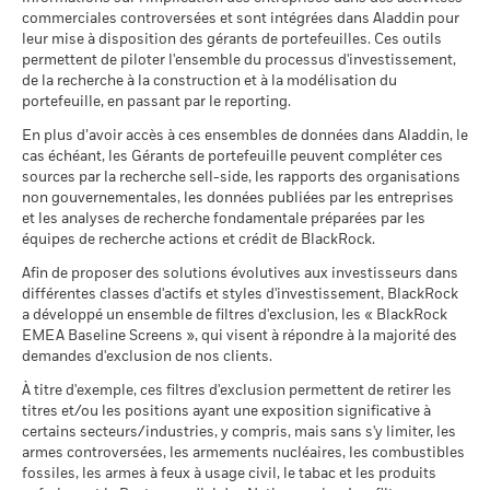
fonds, les indicateurs ne modifient pas l’objectif
Structure juridique
UCITS
BlackRock Funds I ICAV - Annual Report
d'activité, utilisez les liens
ci-dessous.
commerciales controversées et sont intégrées dans Aladdin pour
au
d’investissement d’un fonds et ne restreignent pas l’univers
(French - Belgium^France)
leur mise à disposition des gérants de portefeuilles. Ces outils
Catégorie Morningstar
Global High Yield Bond - GBP
investissable du fonds. Ceci n’indique pas qu’un fonds
Hedged
Scénarios
MSCI - Armes controversées
permettent de piloter l'ensemble du processus d'investissement,
0,00%
adoptera une stratégie d’investissement ESG ou Impact ou
de la recherche à la construction et à la modélisation du
BlackRock Funds I ICAV - Prospectus (French
Liquidité du fonds
mettra en place des filtrages.
Pour plus d’informations sur la
Quotidienne, sur la base d'un
au 30/juin/2026
portefeuille, en passant par le reporting.
Il n’y a pas de rendement minimum garanti. 
Minimal
- Belgium^France)
prix à terme
stratégie d’investissement d’un fonds, veuillez consulter son
MSCI - Armes nucléaires
0,00%
En plus d’avoir accès à ces ensembles de données dans Aladdin, le
prospectus.
2021
2022
2023
2024
2025
SEDOL
BS2CPC6
Ce que vous pourriez obtenir après déducti
au 30/juin/2026
cas échéant, les Gérants de portefeuille peuvent compléter ces
Tension
Rendement annuel moyen
Rendement total (%)
sources par la recherche sell-side, les rapports des organisations
Pour consulter les méthodologies MSCI sur lesquelles
BlackRock Funds I ICAV - Prospectus (English
MSCI - Armes à feu civiles
0,00%
Indice de référence contrainte 1 (%)
non gouvernementales, les données publiées par les entreprises
- Austria^Belgium^Czech
reposent les Caractéristiques de durabilité, utilisez les liens
au 30/juin/2026
Ce que vous pourriez obtenir après déducti
et les analyses de recherche fondamentale préparées par les
Défavorable
Republic^Denmark^Finland^France^Germany^Hun
End of interactive chart.
ci-dessous.
Rendement annuel moyen
équipes de recherche actions et crédit de BlackRock.
MSCI - Tabac
0,00%
Republic^Spain^Sweden^Switzerland^United
BlackRock Funds I ICAV - Prospectus (French
au 30/juin/2026
Kingdom)
Afin de proposer des solutions évolutives aux investisseurs dans
Ce que vous pourriez obtenir après déducti
2021
2022
2023
2024
2025
- France)
Intermédiaire
Notation des fonds ESG MSCI
A
Rendement annuel moyen
différentes classes d'actifs et styles d'investissement, BlackRock
MSCI - Contrevenants au
0,00%
(AAA-CCC)
a développé un ensemble de filtres d'exclusion, les « BlackRock
Rendement total
Pacte mondial des Nations
au 17/juil./2026
(%) GBP
Unies
EMEA Baseline Screens », qui visent à répondre à la majorité des
Ce que vous pourriez obtenir après déducti
Favorable
Rendement annuel moyen
au 30/juin/2026
demandes d'exclusion de nos clients.
Pointage de qualité ESG
5,95
Sustainability related disclosure - GHYESG-
Indice de
MSCI (0-10)
AGG (en)
Le scénario de tension montre ce que vous pourriez obtenir
À titre d'exemple, ces filtres d'exclusion permettent de retirer les
MSCI - Charbon thermique
0,00%
référence
au 17/juil./2026
titres et/ou les positions ayant une exposition significative à
dans des situations de marché extrêmes.
au 30/juin/2026
contrainte 1 (%)
Classification mondiale des
certains secteurs/industries, y compris, mais sans s'y limiter, les
USD
Bond Global High Yield USD
Sustainability related disclosure - GHYESG-
MSCI - Sables bitumineux
0,00%
fonds selon Lipper
armes controversées, les armements nucléaires, les combustibles
AGG (fr)
au 30/juin/2026
au 17/juil./2026
fossiles, les armes à feux à usage civil, le tabac et les produits
La performance indiquée est calculée après déduction des