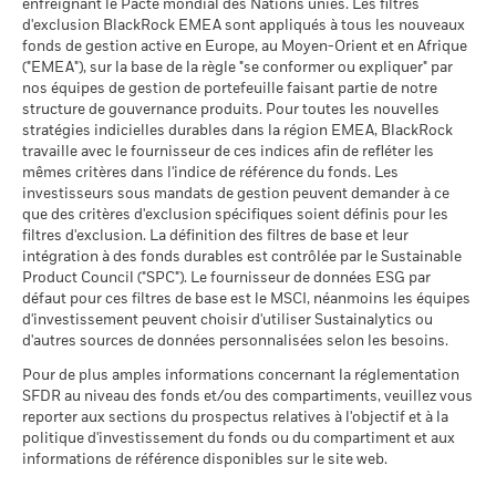
enfreignant le Pacte mondial des Nations unies. Les filtres
frais courants. Les frais d’entrée/de sortie ne sont pas inclus
Moyenne pondérée de
127,25
d'exclusion BlackRock EMEA sont appliqués à tous les nouveaux
dans le calcul.
l'intensité carbone MSCI
fonds de gestion active en Europe, au Moyen-Orient et en Afrique
(tonnes de CO2e/M$ de
Voir tous les documents
("EMEA"), sur la base de la règle "se conformer ou expliquer" par
ventes)
Données sur la
63,86%
Les chiffres indiqués se rapportent aux performances
participation aux secteurs
nos équipes de gestion de portefeuille faisant partie de notre
au 17/juil./2026
passées.
Les performances passées ne sont pas un indicateur
d'activité
structure de gouvernance produits. Pour toutes les nouvelles
fiable des performances futures. Les marchés pourraient
% des avoirs à l'égard
91,22
au 30/juin/2026
stratégies indicielles durables dans la région EMEA, BlackRock
évoluer très différemment. Ceci peut vous aider à évaluer la
desquels des données ESG
travaille avec le fournisseur de ces indices afin de refléter les
MSCI
Pourcentage des avoirs du
36,79%
façon dont le fonds a été géré dans le passé
mêmes critères dans l'indice de référence du fonds. Les
fonds à l'égard desquels
au 17/juil./2026
La performance est indiquée sur la base de la Valeur nette
investisseurs sous mandats de gestion peuvent demander à ce
des données ne sont pas
d’inventaire (VNI), avec le revenu brut réinvesti le cas échéant.
que des critères d'exclusion spécifiques soient définis pour les
disponibles
Pointage de qualité ESG
70,63
Le rendement de votre investissement peut augmenter ou
MSCI - centile par rapport aux
filtres d'exclusion. La définition des filtres de base et leur
au 30/juin/2026
pairs
intégration à des fonds durables est contrôlée par le Sustainable
diminuer en raison des fluctuations des devises si votre
au 17/juil./2026
Product Council ("SPC"). Le fournisseur de données ESG par
investissement est effectué dans une devise autre que celle
L'exposition de BlackRock aux secteurs d'activité, telle qu'elle
défaut pour ces filtres de base est le MSCI, néanmoins les équipes
utilisée dans le calcul des performances passées. Source :
est indiquée ci-dessus, pour le charbon thermique et les
Fonds dans le groupe de
143
d'investissement peuvent choisir d'utiliser Sustainalytics ou
pairs
Blackrock
sables bitumineux, est calculée et déclarée pour les
d'autres sources de données personnalisées selon les besoins.
au 17/juil./2026
entreprises qui tirent plus de 5 % de leurs revenus du
charbon thermique ou des sables bitumineux, tel que défini
Pour de plus amples informations concernant la réglementation
% de couverture MSCI
91,44
par MSCI ESG Research. L’exposition aux entreprises qui
SFDR au niveau des fonds et/ou des compartiments, veuillez vous
Weighted Average Carbon
génèrent des revenus à partir du charbon thermique ou des
reporter aux sections du prospectus relatives à l'objectif et à la
Intensity
sables bitumineux (à un seuil de revenus de 0 %), telle que
politique d'investissement du fonds ou du compartiment et aux
au 17/juil./2026
informations de référence disponibles sur le site web.
définie par MSCI ESG Research, se répartit comme suit :
0,49% pour le charbon thermique et 0,00% pour les sables
Toutes les données proviennent des Notations de fonds ESG