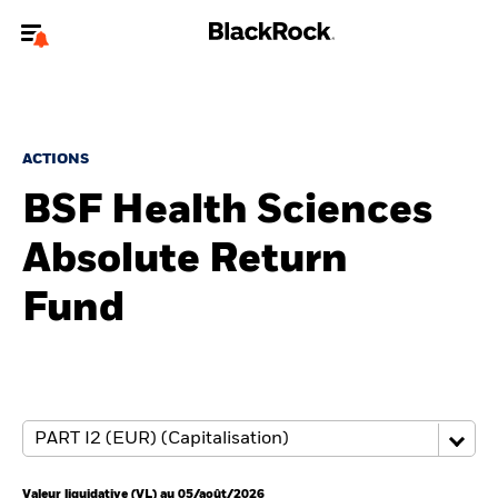
Bienvenue sur le site BlackRock pour les particuliers
Pour accéder directement à un autre site BlackRock, veuillez mettre à
jour
votre type d'utilisateur
.
ACTIONS
BSF Health Sciences
Nous connaître
Absolute Return
Produits
Fund
Thèmes
Education
Particuliers
Valeur liquidative (VL) au 05/août/2026