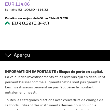
France
EUR 114,06
Change location
Semaine 52 : 106,60 - 116,32
BlackRock
Variation sur un jour de la VL au 05/août/2026
EUR 0,39 (0,34%)
iShares
Aladdin
Notre société
Aperçu
INFORMATION IMPORTANTE : Risque de perte en capital.
La valeur des investissements et les revenus qui en découlent
peuvent baisser comme augmenter et ne sont pas garantis.
Les investisseurs peuvent ne pas récupérer le montant
initialement investi.
Toutes les catégories d’actions avec couverture de change de
ce fonds utilisent des instruments dérivés pour couvrir le