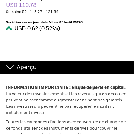
France
USD 119,78
Change location
Semaine 52 : 113,27 - 121,39
BlackRock
Variation sur un jour de la VL au 05/août/2026
USD 0,62 (0,52%)
iShares
Aladdin
Notre société
Aperçu
INFORMATION IMPORTANTE : Risque de perte en capital.
La valeur des investissements et les revenus qui en découlent
peuvent baisser comme augmenter et ne sont pas garantis.
Les investisseurs peuvent ne pas récupérer le montant
initialement investi.
Toutes les catégories d’actions avec couverture de change de
ce fonds utilisent des instruments dérivés pour couvrir le