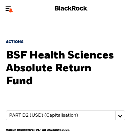
Bienvenue sur le site BlackRock pour les particuliers
Pour accéder directement à un autre site BlackRock, veuillez mettre à
jour
votre type d'utilisateur
.
ACTIONS
BSF Health Sciences
Nous connaître
Absolute Return
Produits
Fund
Thèmes
Education
Particuliers
Valeur liquidative (VL) au 05/août/2026