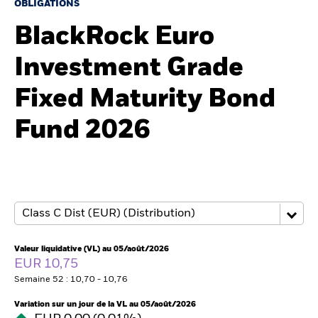
France
OBLIGATIONS
Change location
BlackRock Euro
BlackRock
Investment Grade
iShares
Fixed Maturity Bond
Aladdin
Fund 2026
Notre société
Valeur liquidative (VL) au 05/août/2026
EUR 10,75
Semaine 52 : 10,70 - 10,76
Variation sur un jour de la VL au 05/août/2026