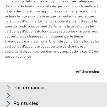
contagion (effet « spill-over ») pour les autres catégories
d’actions du fonds. La société de gestion du fonds veillera à
ce que des procédures appropriées soient en place afin de
réduire le plus possible le risque de contagion aux autres
catégories d’actions. Le menu déroulant situé juste sous le
nom du fonds vous permet d’afficher la liste de toutes les
catégories d’actions du fonds. Les catégories d’actions avec
couverture de change sont indiquées par le terme
« Hedged » dans leur nom. Une liste complète de toutes les
catégories d'actions avec couverture de change est
également disponible sur demande auprès de la société de
gestion du fonds.
Afficher moins
BlackRock Euro Investment Grade Fixed Maturity
Bond Fund 2026
Performances
Graphique
Points clés
Le risque de crédit, les fluctuations des taux d'intérêt et/ou