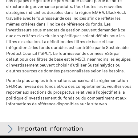
participation aux secteurs
nos équipes de gestion de portefeuille faisant partie de notre
au 17/juil./2026
Le rendement de votre investissement peut augmenter ou
d'activité
structure de gouvernance produits. Pour toutes les nouvelles
% des avoirs à l'égard
96,56
diminuer en raison des fluctuations des devises si votre
au 30/juin/2026
stratégies indicielles durables dans la région EMEA, BlackRock
desquels des données ESG
investissement est effectué dans une devise autre que celle
travaille avec le fournisseur de ces indices afin de refléter les
MSCI
Pourcentage des avoirs du
31,57%
mêmes critères dans l'indice de référence du fonds. Les
utilisée dans le calcul des performances passées. Source :
fonds à l'égard desquels
au 17/juil./2026
investisseurs sous mandats de gestion peuvent demander à ce
Blackrock
des données ne sont pas
que des critères d'exclusion spécifiques soient définis pour les
disponibles
Pointage de qualité ESG
95,91
MSCI - centile par rapport aux
filtres d'exclusion. La définition des filtres de base et leur
au 30/juin/2026
pairs
intégration à des fonds durables est contrôlée par le Sustainable
au 17/juil./2026
Product Council ("SPC"). Le fournisseur de données ESG par
L'exposition de BlackRock aux secteurs d'activité, telle qu'elle
défaut pour ces filtres de base est le MSCI, néanmoins les équipes
est indiquée ci-dessus, pour le charbon thermique et les
Fonds dans le groupe de
562
d'investissement peuvent choisir d'utiliser Sustainalytics ou
pairs
sables bitumineux, est calculée et déclarée pour les
d'autres sources de données personnalisées selon les besoins.
au 17/juil./2026
entreprises qui tirent plus de 5 % de leurs revenus du
charbon thermique ou des sables bitumineux, tel que défini
Pour de plus amples informations concernant la réglementation
% de couverture MSCI
97,05
par MSCI ESG Research. L’exposition aux entreprises qui
SFDR au niveau des fonds et/ou des compartiments, veuillez vous
Weighted Average Carbon
génèrent des revenus à partir du charbon thermique ou des
reporter aux sections du prospectus relatives à l'objectif et à la
Intensity
sables bitumineux (à un seuil de revenus de 0 %), telle que
politique d'investissement du fonds ou du compartiment et aux
au 17/juil./2026
informations de référence disponibles sur le site web.
définie par MSCI ESG Research, se répartit comme suit :
0,00% pour le charbon thermique et 0,00% pour les sables
Toutes les données proviennent des Notations de fonds ESG
bitumineux.
MSCI au 17/juil./2026 basées sur les positions détenues au
31/mars/2026. De ce fait, les caractéristiques de durabilité
Les indicateurs de participation aux secteurs d'activité sont
Important Information
du fonds peuvent parfois différer des Notations de fonds ESG
calculés par BlackRock à l’aide des données de MSCI ESG
MSCI.