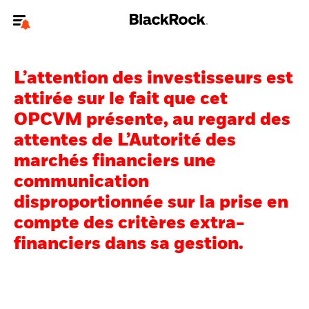
Bienvenue sur le site BlackRock pour les particuliers
L’attention des investisseurs est
Pour accéder directement à un autre site BlackRock, veuillez mettre à
jour
votre type d'utilisateur
.
attirée sur le fait que cet
OPCVM présente, au regard des
Nous connaître
attentes de L’Autorité des
marchés financiers une
Produits
communication
Thèmes
disproportionnée sur la prise en
compte des critères extra-
Education
financiers dans sa gestion.
Particuliers