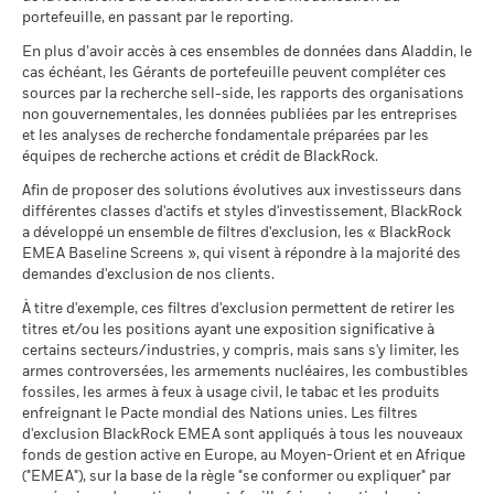
BlackRock UCITS Funds - Annual Report
SEDOL
BMXHNL3
mettra en place des filtrages.
Pour plus d’informations sur la
au 30/juin/2026
portefeuille, en passant par le reporting.
Il n’y a pas de rendement minimum garanti. 
Minimal
(French)
0
stratégie d’investissement d’un fonds, veuillez consulter son
2021
2022
2023
2024
2025
MSCI - Armes nucléaires
0,00%
En plus d’avoir accès à ces ensembles de données dans Aladdin, le
prospectus.
Ce que vous pourriez obtenir après déducti
au 30/juin/2026
cas échéant, les Gérants de portefeuille peuvent compléter ces
Tension
Rendement total (%)
Rendement annuel moyen
sources par la recherche sell-side, les rapports des organisations
Pour consulter les méthodologies MSCI sur lesquelles
BlackRock Ucits Funds - Prospectus (English)
MSCI - Armes à feu civiles
0,00%
End of interactive chart.
non gouvernementales, les données publiées par les entreprises
reposent les Caractéristiques de durabilité, utilisez les liens
au 30/juin/2026
Ce que vous pourriez obtenir après déducti
et les analyses de recherche fondamentale préparées par les
Défavorable
ci-dessous.
Rendement annuel moyen
équipes de recherche actions et crédit de BlackRock.
2021
2022
2023
2024
2025
MSCI - Tabac
0,00%
BlackRock Ucits Funds - Prospectus (French
au 30/juin/2026
Afin de proposer des solutions évolutives aux investisseurs dans
Ce que vous pourriez obtenir après déducti
- Belgium^France)
Intermédiaire
Rendement total
Notation des fonds ESG MSCI
AA
Rendement annuel moyen
différentes classes d'actifs et styles d'investissement, BlackRock
3,5
2,5
MSCI - Contrevenants au
0,00%
(AAA-CCC)
(%) EUR
a développé un ensemble de filtres d'exclusion, les « BlackRock
Pacte mondial des Nations
au 17/juil./2026
Unies
EMEA Baseline Screens », qui visent à répondre à la majorité des
Ce que vous pourriez obtenir après déducti
Favorable
La performance indiquée est calculée après déduction des
Rendement annuel moyen
au 30/juin/2026
demandes d'exclusion de nos clients.
Pointage de qualité ESG
7,83
Sustainability related disclosure - FMP26-
frais courants. Les frais d’entrée/de sortie ne sont pas inclus
MSCI (0-10)
AGG (en)
Le scénario de tension montre ce que vous pourriez obtenir
À titre d'exemple, ces filtres d'exclusion permettent de retirer les
MSCI - Charbon thermique
0,00%
dans le calcul.
au 17/juil./2026
titres et/ou les positions ayant une exposition significative à
dans des situations de marché extrêmes.
au 30/juin/2026
Classification mondiale des
certains secteurs/industries, y compris, mais sans s'y limiter, les
Target Maturity Bond EUR
Les chiffres indiqués se rapportent aux performances
MSCI - Sables bitumineux
0,00%
fonds selon Lipper
2020+
armes controversées, les armements nucléaires, les combustibles
passées.
Les performances passées ne sont pas un indicateur
au 30/juin/2026
au 17/juil./2026
Voir tous les documents
fossiles, les armes à feux à usage civil, le tabac et les produits
fiable des performances futures. Les marchés pourraient
enfreignant le Pacte mondial des Nations unies. Les filtres
évoluer très différemment. Ceci peut vous aider à évaluer la
Moyenne pondérée de
141,59
d'exclusion BlackRock EMEA sont appliqués à tous les nouveaux
l'intensité carbone MSCI
façon dont le fonds a été géré dans le passé
fonds de gestion active en Europe, au Moyen-Orient et en Afrique
(tonnes de CO2e/M$ de
La performance est indiquée sur la base de la Valeur nette
("EMEA"), sur la base de la règle "se conformer ou expliquer" par
ventes)
Données sur la
68,41%
d’inventaire (VNI), avec le revenu brut réinvesti le cas échéant.