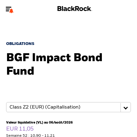
Bienvenue sur le site BlackRock pour les particuliers
Pour accéder directement à un autre site BlackRock, veuillez mettre à
jour
votre type d'utilisateur
.
OBLIGATIONS
BGF Impact Bond
Nous connaître
Fund
Produits
Thèmes
Education
Particuliers
Valeur liquidative (VL) au 06/août/2026
EUR 11,05
Semaine 52 : 10,90 - 11,21