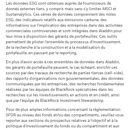
de plus amples renseignements sur la stratégie de placement
minimum
susceptibles de modification.
BlackRock Global Funds - Annual Report
Les données ESG sont obtenues auprès de fournisseurs de
d’un fonds, veuillez vous reporter à son prospectus.
(French - Belgium^France)
2021
2022
2023
2024
2025
donnés externes tiers, y compris mais sans s'y limiter, MSCI et
Utilisation des revenus
Capitalisation
Période de détention recommandée : 5 ans
Dylan Price
Sustainalytics. Ces séries de données comprennent des notes
Pour consulter la méthodologie de MSCI sur laquelle
Structure juridique
UCITS
Positions susceptibles de modification.
Exemple d’investissement EUR 10 000
Rendement total
ESG, des indicateurs relatifs aux émissions carbone, des
6,0
1,7
2,4
reposent les indicateurs de participation aux secteurs
(%) EUR
informations sur l'implication des entreprises dans des activitées
Catégorie Morningstar
-
BlackRock Global Funds - Annual Report
d'activité, utilisez les liens
ci-dessous.
commerciales controversées et sont intégrées dans Aladdin pour
au
(French - France)
Indice de
Liquidité du fonds
leur mise à disposition des gérants de portefeuilles. Ces outils
Quotidienne, sur la base d'un
référence
prix à terme
Scénarios
MSCI - Armes controversées
permettent de piloter l'ensemble du processus d'investissement,
0,00%
6,1
2,1
2,5
contrainte 1 (%)
Emily Weng
de la recherche à la construction et à la modélisation du
BlackRock Global Funds - Annual Report
SEDOL
EUR
BQ5J638
au 30/juin/2026
portefeuille, en passant par le reporting.
Il n’y a pas de rendement minimum garanti. 
Minimal
(French)
MSCI - Armes nucléaires
0,00%
En plus d'avoir accès à ces ensembles de données dans Aladdin,
La performance indiquée est calculée après déduction des
Ce que vous pourriez obtenir après déducti
au 30/juin/2026
les gérants de portefeuille peuvent, le cas échéant, enrichir ces
Tension
frais courants. Les frais d’entrée/de sortie ne sont pas inclus
Rendement annuel moyen
sources par des travaux de recherche de parties tierces (sell-side),
dans le calcul.
BlackRock Global Funds - Annual report and
MSCI - Armes à feu civiles
0,00%
des rapports d'organisations non gouvernementales, des données
audited financial statements (French)
Ronald van Loon
au 30/juin/2026
Ce que vous pourriez obtenir après déducti
communiquées par les entreprises, des recherches fondamentales
Les chiffres indiqués se rapportent aux performances
Défavorable
Rendement annuel moyen
réalisées par les équipes de BlackRock spécialisées dans les
CFA, Managing Director
passées.
Les performances passées ne sont pas un indicateur
MSCI - Tabac
0,00%
recherches sur les investissements en actions et en crédit, ainsi
Sustainability related disclosure - IBF-AGG
fiable des performances futures. Les marchés pourraient
au 30/juin/2026
Ce que vous pourriez obtenir après déducti
Ronald van Loon, CFA, Managing Director, is a member of
que par l'équipe de BlackRock Investment Stewardship.
(en)
Intermédiaire
évoluer très différemment. Ceci peut vous aider à évaluer la
Rendement annuel moyen
the Fundamental Euro Fixed Income team. Before joining
MSCI - Contrevenants au
0,00%
façon dont le fonds a été géré dans le passé
Pour de plus amples informations concernant la réglementation
Pacte mondial des Nations
BlackRock in 2011, he was the Deputy Head of Eurozone
La performance est indiquée sur la base de la Valeur nette
Unies
SFDR au niveau des fonds et/ou des compartiments, veuillez vous
Ce que vous pourriez obtenir après déducti
Fixed Income for BNP Paribas Asset Management.
Favorable
Rendement annuel moyen
au 30/juin/2026
reporter aux sections du prospectus relatives à l'objectif et à la
d’inventaire (VNI), avec le revenu brut réinvesti le cas échéant.
Sustainability related disclosure - IBF-AGG
Read More
politique d'investissement du fonds ou du compartiment et aux
Le rendement de votre investissement peut augmenter ou
(fr)
Le scénario de tension montre ce que vous pourriez obtenir