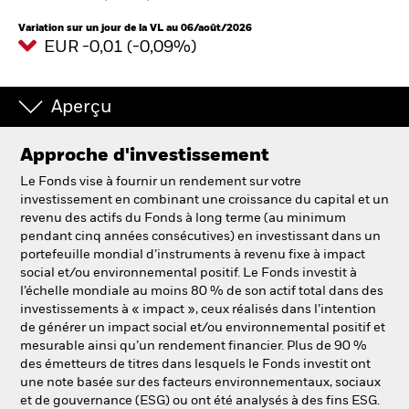
France
Change location
Variation sur un jour de la VL au 06/août/2026
EUR -0,01 (-0,09%)
BlackRock
iShares
Aperçu
Aladdin
Approche d'investissement
Le Fonds vise à fournir un rendement sur votre
Notre société
investissement en combinant une croissance du capital et un
revenu des actifs du Fonds à long terme (au minimum
pendant cinq années consécutives) en investissant dans un
portefeuille mondial d’instruments à revenu fixe à impact
social et/ou environnemental positif. Le Fonds investit à
l’échelle mondiale au moins 80 % de son actif total dans des
investissements à « impact », ceux réalisés dans l’intention
de générer un impact social et/ou environnemental positif et
mesurable ainsi qu’un rendement financier. Plus de 90 %
des émetteurs de titres dans lesquels le Fonds investit ont
une note basée sur des facteurs environnementaux, sociaux
et de gouvernance (ESG) ou ont été analysés à des fins ESG.