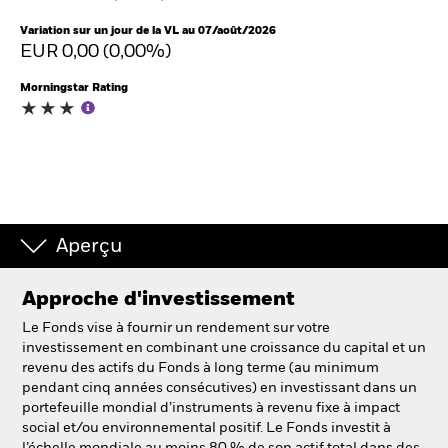
France
Change location
Variation sur un jour de la VL au 07/août/2026
EUR 0,00 (0,00%)
BlackRock
Morningstar Rating
iShares
Aladdin
Notre société
Aperçu
Approche d'investissement
Le Fonds vise à fournir un rendement sur votre
investissement en combinant une croissance du capital et un
revenu des actifs du Fonds à long terme (au minimum
pendant cinq années consécutives) en investissant dans un
portefeuille mondial d’instruments à revenu fixe à impact
social et/ou environnemental positif. Le Fonds investit à