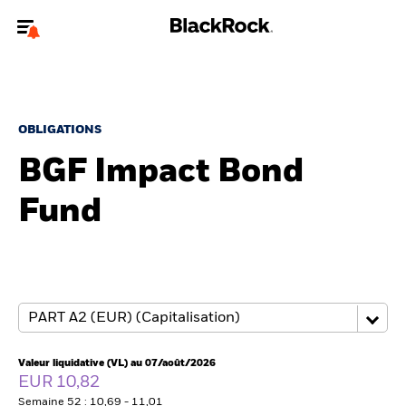
Bienvenue sur le site BlackRock pour les particuliers
Pour accéder directement à un autre site BlackRock, veuillez mettre à
jour
votre type d'utilisateur
.
OBLIGATIONS
BGF Impact Bond
Nous connaître
Fund
Produits
Thèmes
Education
Particuliers
Valeur liquidative (VL) au 07/août/2026
EUR 10,82
Semaine 52 : 10,69 - 11,01